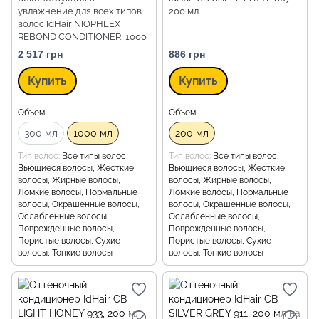
увлажнение для всех типов
200 мл
волос IdHair NIOPHLEX
REBOND CONDITIONER, 1000
мл
2 517 грн
886 грн
Купить
Купить
Объем
Объем
300 мл
1000 мл
200 мл
Тип волос
Все типы волос,
Тип волос
Все типы волос,
Вьющиеся волосы, Жесткие
Вьющиеся волосы, Жесткие
волосы, Жирные волосы,
волосы, Жирные волосы,
Ломкие волосы, Нормальные
Ломкие волосы, Нормальные
волосы, Окрашенные волосы,
волосы, Окрашенные волосы,
Ослабленные волосы,
Ослабленные волосы,
Поврежденные волосы,
Поврежденные волосы,
Пористые волосы, Сухие
Пористые волосы, Сухие
волосы, Тонкие волосы
волосы, Тонкие волосы