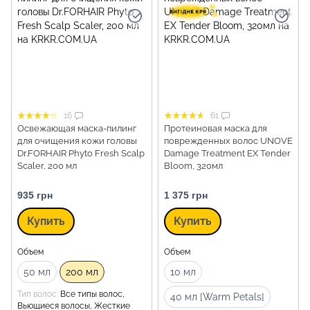
16
61
Освежающая маска-пилинг
Протеиновая маска для
для очищения кожи головы
поврежденных волос UNOVE
Dr.FORHAIR Phyto Fresh Scalp
Damage Treatment EX Tender
Scaler, 200 мл
Bloom, 320мл
935 грн
1 375 грн
Купить
Купить
Объем
Объем
50 мл
200 мл
10 мл
Тип волос
Все типы волос,
40 мл [Warm Petals]
Вьющиеся волосы, Жесткие