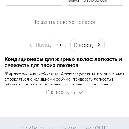
волосы, Тонкие волосы
Показать еще 20 товаров
Назад
Вперед
1
из 3
Кондиционеры для жирных волос: легкость и
свежесть для твоих локонов
Жирные волосы требуют особенного ухода, который сможет
справляться с излишками себума, придавать легкость и
объем, но при этом не утяжелять пряди. Именно такие
задачи решают кондиционеры, специально разработанные
Развернуть
для этого типа волос. Интернет-магазин
krkr.com.ua
предлагает широкий выбор средств для ухода за жирными
волосами от ведущих корейских брендов.
Почему важно использовать кондиционеры
для жирных волос?
073 464-21-99
073 404 00 54
(ОПТ)