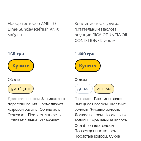
Набор тестеров ANILLO
Кондиционер с ультра
Lime Sunday Refresh Kit, 5
питательным маслом
мл*3 шт
опунции RICA OPUNTIA OIL
CONDITIONER, 200 мл
165 грн
1 400 грн
Купить
Купить
Объем
Объем
5мл * 3шт
50 мл
200 мл
Действие волосы
Защищает от
Тип волос
Все типы волос,
пересушивания, Нормализует
Вьющиеся волосы, Жесткие
жировой баланс, Обновляет,
волосы, Жирные волосы,
Освежает, Придает мягкость,
Ломкие волосы, Нормальные
Придает сияние, Увлажняет
волосы, Окрашенные волосы,
Ослабленные волосы,
Поврежденные волосы,
Пористые волосы, Сухие