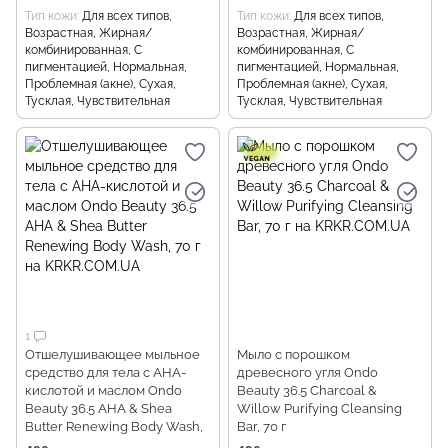
Тип кожи
Для всех типов,
Тип кожи
Для всех типов,
Возрастная, Жирная/
Возрастная, Жирная/
комбинированная, С
комбинированная, С
пигментацией, Нормальная,
пигментацией, Нормальная,
Проблемная (акне), Сухая,
Проблемная (акне), Сухая,
Тусклая, Чувствительная
Тусклая, Чувствительная
1
Отшелушивающее мыльное
Мыло с порошком
средство для тела с AHA-
древесного угля Ondo
кислотой и маслом Ondo
Beauty 36.5 Charcoal &
Beauty 36.5 AHA & Shea
Willow Purifying Cleansing
Butter Renewing Body Wash,
Bar, 70 г
70 г