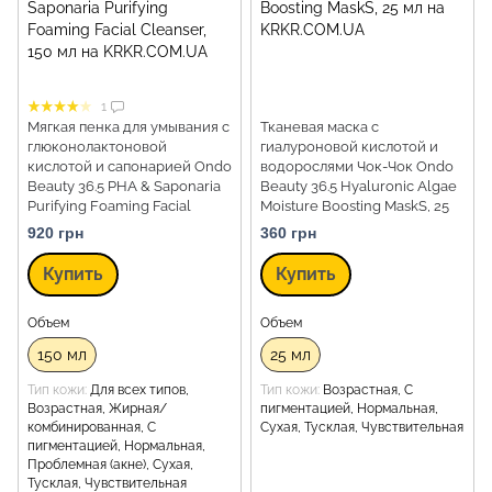
1
Мягкая пенка для умывания с
Тканевая маска с
глюконолактоновой
гиалуроновой кислотой и
кислотой и сапонарией Ondo
водорослями Чок-Чок Ondo
Beauty 36.5 PHA & Saponaria
Beauty 36.5 Hyaluronic Algae
Purifying Foaming Facial
Moisture Boosting MaskS, 25
Cleanser, 150 мл
мл
920 грн
360 грн
Купить
Купить
Объем
Объем
150 мл
25 мл
Тип кожи
Для всех типов,
Тип кожи
Возрастная, С
Возрастная, Жирная/
пигментацией, Нормальная,
комбинированная, С
Сухая, Тусклая, Чувствительная
пигментацией, Нормальная,
Проблемная (акне), Сухая,
Тусклая, Чувствительная