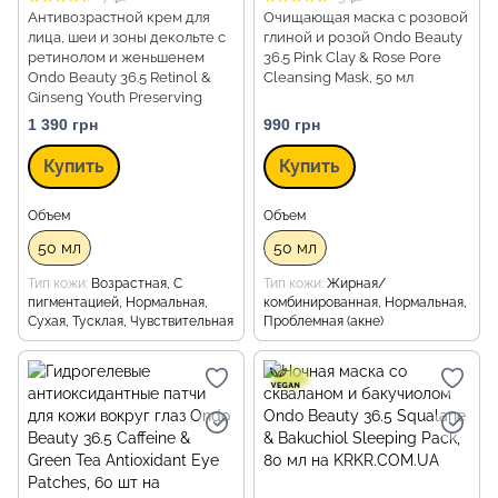
Антивозрастной крем для
Очищающая маска с розовой
лица, шеи и зоны декольте с
глиной и розой Ondo Beauty
ретинолом и женьшенем
36.5 Pink Clay & Rose Pore
Ondo Beauty 36.5 Retinol &
Cleansing Mask, 50 мл
Ginseng Youth Preserving
Treatment, 50 мл
1 390 грн
990 грн
Купить
Купить
Объем
Объем
50 мл
50 мл
Тип кожи
Возрастная, С
Тип кожи
Жирная/
пигментацией, Нормальная,
комбинированная, Нормальная,
Сухая, Тусклая, Чувствительная
Проблемная (акне)