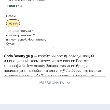
Dark Spot Treatment, 30 мл
1 050 грн
Объем
30 мл
Тип кожи
Жирная/
комбинированная, С
пигментацией, Нормальная,
Сухая
Ondo Beauty 36.5
— корейский бренд, объединяющий
инновационные косметические технологии Востока с
философией slow beauty Запада. Название бренда
происходит от корейского слова
«온도» (ондо)
, что означает
«температура», а 36.5°C символизирует оптимальную
температуру тела, ассоциирующуюся с балансом и
Развернуть
гармонией.
Философия бренда
Ondo Beauty 36.5 стремится упростить рутину ухода за
кожей, предлагая продукты, которые положительно
влияют на здоровье кожи и внутренний баланс.