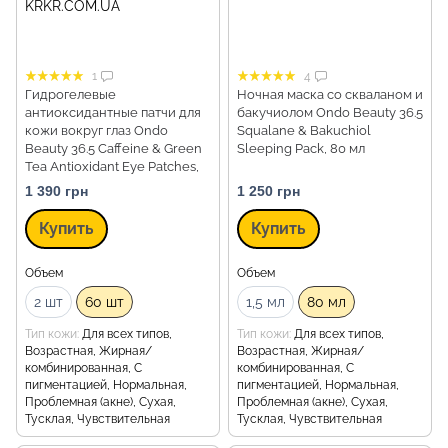
1
4
Гидрогелевые
Ночная маска со скваланом и
антиоксидантные патчи для
бакучиолом Ondo Beauty 36.5
кожи вокруг глаз Ondo
Squalane & Bakuchiol
Beauty 36.5 Caffeine & Green
Sleeping Pack, 80 мл
Tea Antioxidant Eye Patches,
60 шт
1 390 грн
1 250 грн
Купить
Купить
Объем
Объем
2 шт
60 шт
1,5 мл
80 мл
Тип кожи
Для всех типов,
Тип кожи
Для всех типов,
Возрастная, Жирная/
Возрастная, Жирная/
комбинированная, С
комбинированная, С
пигментацией, Нормальная,
пигментацией, Нормальная,
Проблемная (акне), Сухая,
Проблемная (акне), Сухая,
Тусклая, Чувствительная
Тусклая, Чувствительная