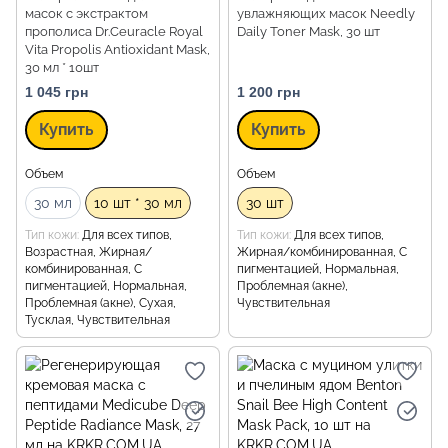
масок с экстрактом
увлажняющих масок Needly
прополиса Dr.Ceuracle Royal
Daily Toner Mask, 30 шт
Vita Propolis Antioxidant Mask,
30 мл * 10шт
1 045 грн
1 200 грн
Купить
Купить
Объем
Объем
30 мл
10 шт * 30 мл
30 шт
Тип кожи
Для всех типов,
Тип кожи
Для всех типов,
Возрастная, Жирная/
Жирная/комбинированная, С
комбинированная, С
пигментацией, Нормальная,
пигментацией, Нормальная,
Проблемная (акне),
Проблемная (акне), Сухая,
Чувствительная
Тусклая, Чувствительная