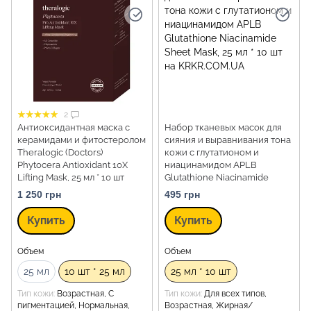
2
Антиоксидантная маска с
Набор тканевых масок для
керамидами и фитостеролом
сияния и выравнивания тона
Theralogic (Doctors)
кожи с глутатионом и
Phytocera Antioxidant 10X
ниацинамидом APLB
Lifting Mask, 25 мл * 10 шт
Glutathione Niacinamide
Sheet Mask, 25 мл * 10 шт
1 250 грн
495 грн
Купить
Купить
Объем
Объем
25 мл
10 шт * 25 мл
25 мл * 10 шт
Тип кожи
Возрастная, С
Тип кожи
Для всех типов,
пигментацией, Нормальная,
Возрастная, Жирная/