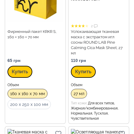
2
Фирменный пакет KRKR S,
Успокаивающая тканевая
160 × 160 × 70 мм
маска с экстрактом игл
сосны ROUND LAB Pine
Calming Cica Mask Sheet, 27
мл
65 грн
110 грн
Купить
Купить
Объем
Объем
160 x 160 x 70 мм
27 мл
Тип кожи
Для всех типов,
200 x 250 x 100 мм
Жирная/комбинированная,
Нормальная, Тусклая,
Чувствительная