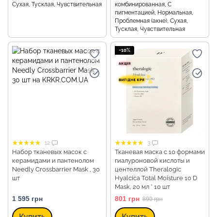
Сухая, Тусклая, Чувствительная
комбинированная, С
пигментацией, Нормальная,
Проблемная (акне), Сухая,
Тусклая, Чувствительная
−10%
12
3
Набор тканевых масок с
Тканевая маска с 10 формами
керамидами и пантенолом
гиалуроновой кислоты и
Needly Crossbarrier Mask , 30
центеллой Theralogic
шт
Hyalcica Total Moisture 10 D
Mask, 20 мл * 10 шт
1 595 грн
801 грн
890 грн
Купить
Купить