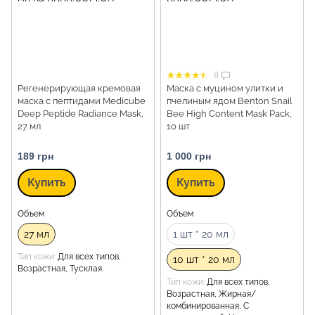
8
Регенерирующая кремовая
Маска с муцином улитки и
маска с пептидами Medicube
пчелиным ядом Benton Snail
Deep Peptide Radiance Mask,
Bee High Content Mask Pack,
27 мл
10 шт
189 грн
1 000 грн
Купить
Купить
Объем
Объем
27 мл
1 шт * 20 мл
Тип кожи
Для всех типов,
10 шт * 20 мл
Возрастная, Тусклая
Тип кожи
Для всех типов,
Возрастная, Жирная/
комбинированная, С