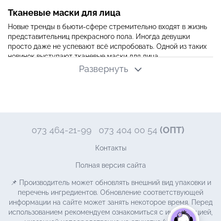
Тканевые маски для лица
Новые тренды в бьюти-сфере стремительно входят в жизнь
представительниц прекрасного пола. Иногда девушки
просто даже не успевают всё испробовать. Одной из таких
новинок выступают тканевые маски для лица.
Развернуть
Тканевые маски – это удивительное решение для тех, у кого
нет желания тратить слишком много времени на уходовые
процедуры за кожей. Такие косметические средства
выступают отличным и достаточно быстрым вариантом для
оздоровления кожного покрова.
В сравнении с кремовыми и гелевыми веществами, тканевая
073 464-21-99
073 404 00 54
(ОПТ)
маска имеет в своем составе значительно больше полезных
компонентов. Соответственно, обогащение кожи
Контакты
питательными составляющими происходит намного лучше.
Полная версия сайта
Привлекает женщин и простота использования тканевых
масок. Они помогают снять раздражение, выровнять тон,
📌 Производитель может обновлять внешний вид упаковки и
очистить дерму. Использовать такие эффективные средства
перечень ингредиентов. Обновление соответствующей
можно, как в домашних условиях, так и в поездках. Для
информации на сайте может занять некоторое время. Перед
нанесения и снятия маски потребуется всего минута.
использованием рекомендуем ознакомиться с информацией,
Тканевые маски имеют следующие преимущества: