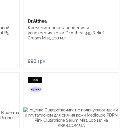
Dr.Althea
овой
Крем-мист восстановления и
al B5
успокоения кожи Dr.Althea 345 Relief
Cream Mist, 100 мл
990 грн
−10%