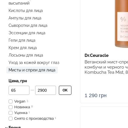
высыпаний
Кислоты для лица
Ампулы для лица
Сыворотки для лица
Эссенции для лица
Гели для лица
Крем для лица
Лосьоны для лица
Dr.Ceuracle
Веганский мист-спре
Уход за кожей вокруг глаз
комбучи и черного ч
Мисты и спреи для лица
Kombucha Tea Mist, 
Цена, грн
От Цена, грн
До Цена, грн
OK
1 290 грн
Vegan
3
Новинка
8
Уценка
1
Снято с производства
1
Бренд