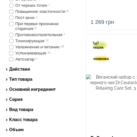
От черных точек
1
Повышение эластичности
8
Пост акне
3
1 269 грн
При первых признаках
старения
6
Противовоспалительная
7
Тонизирующая
12
Увлажнение и питание
28
Успокаивающая
24
Автозагар
2
Действие
Тип товара
Основной ингредиент
Серия
Вид товара
Класс товара
Объем