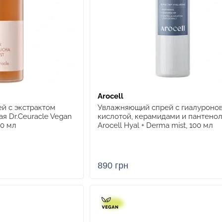
Arocell
й с экстрактом
Увлажняющий спрей с гиалуроно
ая Dr.Ceuracle Vegan
кислотой, керамидами и пантено
80 мл
Arocell Hyal + Derma mist, 100 мл
890 грн