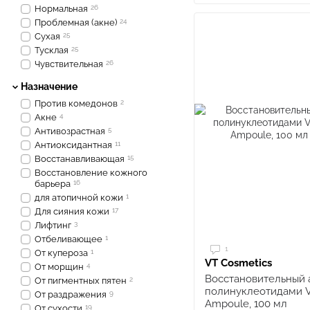
Нормальная
26
Проблемная (акне)
24
Сухая
25
Тусклая
25
Чувствительная
26
Назначение
Против комедонов
2
Акне
4
Антивозрастная
5
Антиоксидантная
11
Восстанавливающая
15
Восстановление кожного
барьера
16
для атопичной кожи
1
Для сияния кожи
17
Лифтинг
3
Отбеливающее
1
1
От купероза
1
VT Cosmetics
От морщин
4
Восстановительный 
От пигментных пятен
2
полинуклеотидами V
От раздражения
9
Ampoule, 100 мл
От сухости
19