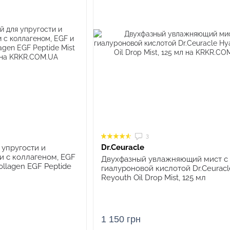
3
Dr.Ceuracle
 упругости и
и с коллагеном, EGF
Двухфазный увлажняющий мист с
llagen EGF Peptide
гиалуроновой кислотой Dr.Ceuracl
Reyouth Oil Drop Mist, 125 мл
1 150 грн