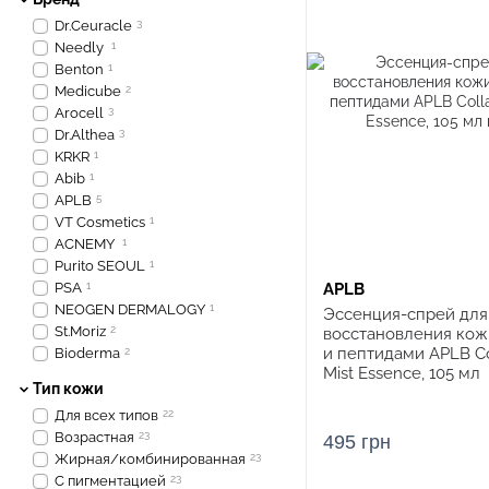
Dr.Ceuracle
3
Needly
1
Benton
1
Medicube
2
Arocell
3
Dr.Althea
3
KRKR
1
Abib
1
APLB
5
VT Cosmetics
1
ACNEMY
1
Purito SEOUL
1
PSA
1
APLB
NEOGEN DERMALOGY
1
Эссенция-спрей для
St.Moriz
2
восстановления кож
и пептидами APLB Co
Bioderma
2
Mist Essence, 105 мл
Тип кожи
Для всех типов
22
Возрастная
23
495 грн
Жирная/комбинированная
23
С пигментацией
23