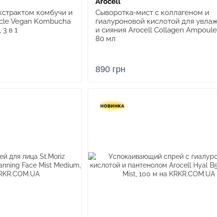
Arocell
кстрактом комбучи и
Сыворотка-мист с коллагеном и
acle Vegan Kombucha
гиалуроновой кислотой для увла
 3 в 1
и сияния Arocell Collagen Ampoule 
80 мл
890 грн