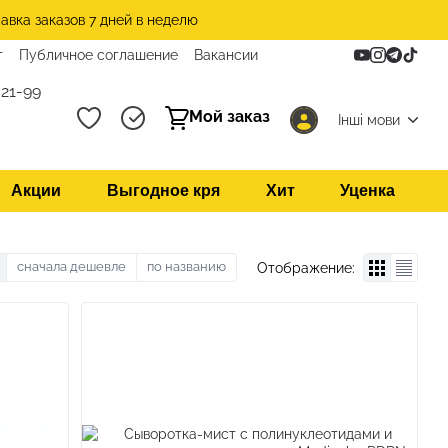
авка заказов 7 дней в неделю
т
Публичное соглашение
Вакансии
21-99
Мой заказ
Інші мови
Акции
Выгодное кря
Хит
Уценка
сначала дешевле
по названию
Отображение: