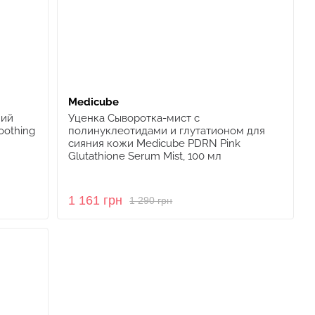
Medicube
ний
Уценка Сыворотка-мист с
oothing
полинуклеотидами и глутатионом для
сияния кожи Medicube PDRN Pink
Glutathione Serum Mist, 100 мл
1 161 грн
1 290 грн