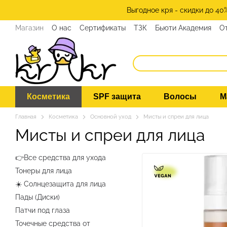
Перейти к основному контенту
Выгодное кря - скидки до 40
Магазин
О нас
Сертификаты
ТЗК
Бьюти Академия
О
Программа лояльности
СМИ о нас
Эксперты KRKR
Ко
Косметика
SPF защита
Волосы
М
Главная
Косметика
Основной уход
Мисты и спреи для лица
Мисты и спреи для лица
👉Все средства для ухода
Тонеры для лица
☀️ Солнцезащита для лица
Пады (Диски)
Патчи под глаза
Точечные средства от