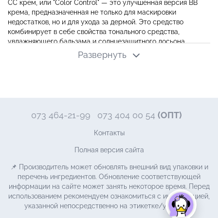
СС крем, или "Color Control" — это улучшенная версия BB
крема, предназначенная не только для маскировки
недостатков, но и для ухода за дермой. Это средство
комбинирует в себе свойства тонального средства,
увлажняющего бальзама и солнцезащитного лосьона.
Главное его достоинство - способность адаптироваться к
Развернуть
тону эпидермиса, обеспечивая естественное покрытие без
эффекта маски.
Что такое СС крем
Ключевое преимущество СС сream а - его
многофункциональность. Продукт не только выравнивает
073 464-21-99
073 404 00 54
(ОПТ)
цвет лица, скрывая покраснения и мелкие дефекты, но и
ухаживает за кожей. Благодаря входящим в состав
Контакты
увлажняющим компонентам, он поддерживает оптимальный
уровень гидратации кожного покрова. Также в его состав
Полная версия сайта
часто входят антиоксиданты и SPF-фильтры, защищающие
📌 Производитель может обновлять внешний вид упаковки и
от негативного воздействия ультрафиолета.
перечень ингредиентов. Обновление соответствующей
При выборе СС средства важно обращать внимание на его
информации на сайте может занять некоторое время. Перед
состав и свойства. Ищите продукт, который соответствует
использованием рекомендуем ознакомиться с информацией,
потребностям кожи. Например, для сухого типа подойдет
указанной непосредственно на этикетке/упаковке.
вариант с усиленным увлажняющим действием, а для