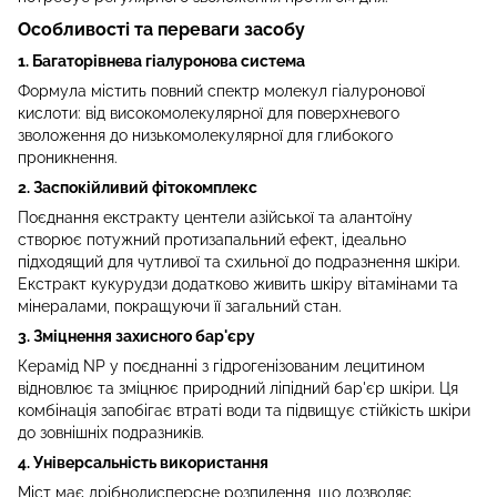
Особливості та переваги засобу
1. Багаторівнева гіалуронова система
Формула містить повний спектр молекул гіалуронової
кислоти: від високомолекулярної для поверхневого
зволоження до низькомолекулярної для глибокого
проникнення.
2. Заспокійливий фітокомплекс
Поєднання екстракту центели азійської та алантоїну
створює потужний протизапальний ефект, ідеально
підходящий для чутливої та схильної до подразнення шкіри.
Екстракт кукурудзи додатково живить шкіру вітамінами та
мінералами, покращуючи її загальний стан.
3. Зміцнення захисного бар'єру
Керамід NP у поєднанні з гідрогенізованим лецитином
відновлює та зміцнює природний ліпідний бар'єр шкіри. Ця
комбінація запобігає втраті води та підвищує стійкість шкіри
до зовнішніх подразників.
4. Універсальність використання
Міст має дрібнодисперсне розпилення, що дозволяє