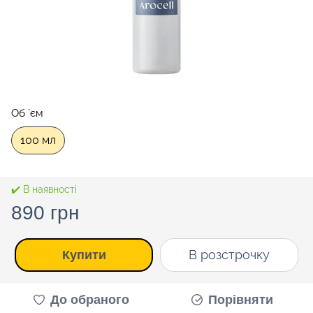
Об `єм
100 мл
✔️ В наявності
890 грн
В розстрочку
Купити
До обраного
Порівняти