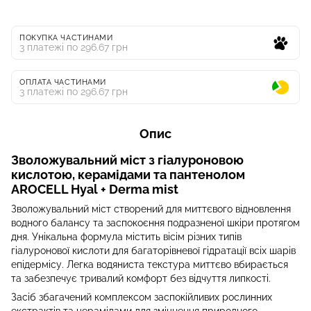
ПОКУПКА ЧАСТИНАМИ
3 платежі по 296.67 грн
ОПЛАТА ЧАСТИНАМИ
3 платежі по 296.67 грн
Опис
Зволожувальний міст з гіалуроновою
кислотою, керамідами та пантенолом
AROCELL Hyal + Derma mist
Зволожувальний міст створений для миттєвого відновлення
водного балансу та заспокоєння подразненої шкіри протягом
дня. Унікальна формула містить вісім різних типів
гіалуронової кислоти для багаторівневої гідратації всіх шарів
епідермісу. Легка водяниста текстура миттєво вбирається
та забезпечує тривалий комфорт без відчуття липкості.
Засіб збагачений комплексом заспокійливих рослинних
екстрактів та церамідами для зміцнення природного