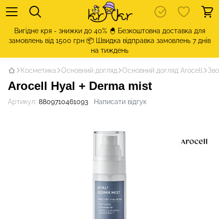
Вигідне кря - знижки до 40% 🐣 Безкоштовна доставка для
замовлень від 1500 грн 📦 Швидка відправка замовлень 7 днів
на тиждень
Косметика
Основний догляд
Основний догляд Arocell
Зво
Arocell Hyal + Derma mist
Артикул:
8809710461093
Написати відгук