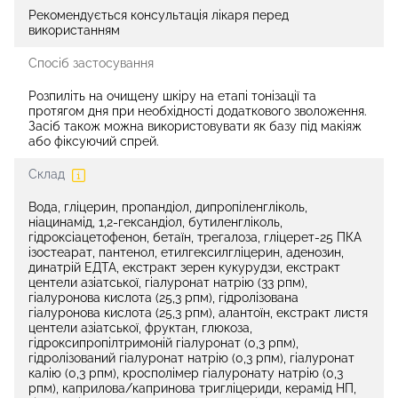
Рекомендується консультація лікаря перед
використанням
Спосіб застосування
Розпиліть на очищену шкіру на етапі тонізації та
протягом дня при необхідності додаткового зволоження.
Засіб також можна використовувати як базу під макіяж
або фіксуючий спрей.
Склад
Вода, гліцерин, пропандіол, дипропіленгліколь,
ніацинамід, 1,2-гександіол, бутиленгліколь,
гідроксіацетофенон, бетаїн, трегалоза, гліцерет-25 ПКА
ізостеарат, пантенол, етилгексилгліцерин, аденозин,
динатрій ЕДТА, екстракт зерен кукурудзи, екстракт
центели азіатської, гіалуронат натрію (33 pпм),
гіалуронова кислота (25,3 pпм), гідролізована
гіалуронова кислота (25,3 pпм), алантоїн, екстракт листя
центели азіатської, фруктан, глюкоза,
гідроксипропілтримоній гіалуронат (0,3 pпм),
гідролізований гіалуронат натрію (0,3 pпм), гіалуронат
калію (0,3 pпм), кросполімер гіалуронату натрію (0,3
pпм), каприлова/капринова тригліцериди, керамід НП,