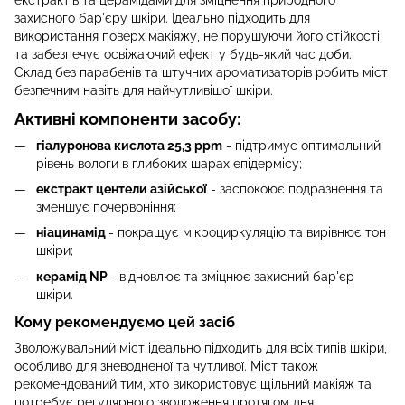
захисного бар'єру шкіри. Ідеально підходить для
використання поверх макіяжу, не порушуючи його стійкості,
та забезпечує освіжаючий ефект у будь-який час доби.
Склад без парабенів та штучних ароматизаторів робить міст
безпечним навіть для найчутливішої шкіри.
Активні компоненти засобу:
гіалуронова кислота 25,3 ppm
- підтримує оптимальний
рівень вологи в глибоких шарах епідермісу;
екстракт центели азійської
- заспокоює подразнення та
зменшує почервоніння;
ніацинамід
- покращує мікроциркуляцію та вирівнює тон
шкіри;
керамід NP
- відновлює та зміцнює захисний бар'єр
шкіри.
Кому рекомендуємо цей засіб
Зволожувальний міст ідеально підходить для всіх типів шкіри,
особливо для зневодненої та чутливої. Міст також
рекомендований тим, хто використовує щільний макіяж та
потребує регулярного зволоження протягом дня.