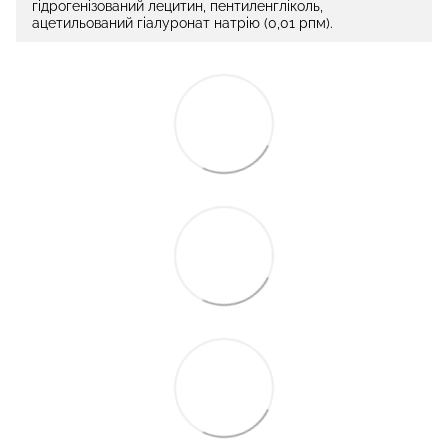
гідрогенізований лецитин, пентиленгліколь,
ацетильований гіалуронат натрію (0,01 pпм).