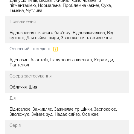
Для усіх типів, Вікова, Жирна/ комбінована, З
пігментацією, Нормальна, Проблемна (акне), Суха,
Тьмяна, Чутлива
Призначення
Відновлення шкірного бар’єру, Відновлювальна, Від
сухості, Для сяйва шкіри, Зволоження та живлення
Основний інгредієнт
Аденозин, Алантоїн, Гіалуронова кислота, Кераміди,
Пантенол
Сфера застосування
Обличчя, Шия
Дія
Відновлює, Заживляє, Заживляє тріщінки, Заспокоює,
Зволожує, Знімає зуд, Надає сяйво, Освіжає
Серія