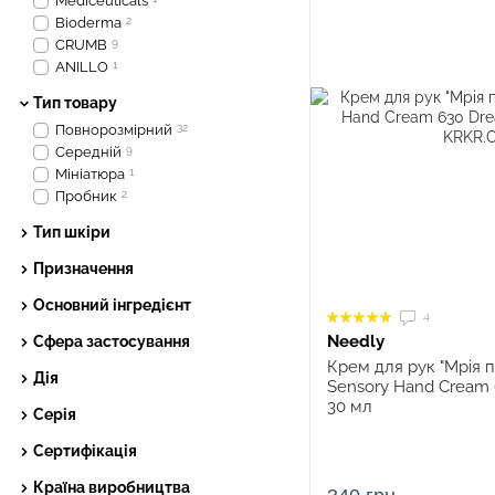
Mediceuticals
Bioderma
2
CRUMB
9
ANILLO
1
Тип товару
Повнорозмірний
32
Середній
9
Мініатюра
1
Пробник
2
Тип шкіри
Призначення
Основний інгредієнт
4
Needly
Сфера застосування
Крем для рук "Мрія п
Дія
Sensory Hand Cream 
30 мл
Серія
Сертифікація
Країна виробництва