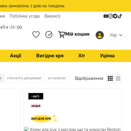
авка замовлень 7 днів на тиждень
ння
Публічна угода
Вакансії
 464-21-99
Мій кошик
Укр
Акції
Вигідне кря
Хіт
Уцінка
ю
спочатку дешевше
за назвою
Відображення:
−20%