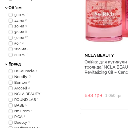
Об `єм
500 мл
1
1.2 мл
2
20 мл
9
30 мл
9
50 мл
20
50 г
2
180 мл
1
200 мл
1
NCLA BEAUTY
Олійка для кутикули 
Бренд
троянда" NCLA BEAU
Dr.Ceuracle
1
Revitalizing Oil – Can
Needly
3
Benton
2
Arocell
2
NCLA BEAUTY
1
683 грн
1 050 грн
ROUND LAB
1
BABE
1
I'm From
4
RICA
1
Deeply
3
1