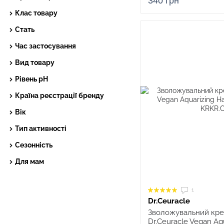
340 грн
Клас товару
Стать
Час застосування
Вид товару
Рівень рН
Країна реєстрації бренду
Вік
Тип активності
Сезонність
Для мам
1
Dr.Ceuracle
Зволожувальний кре
Dr.Ceuracle Vegan Aq