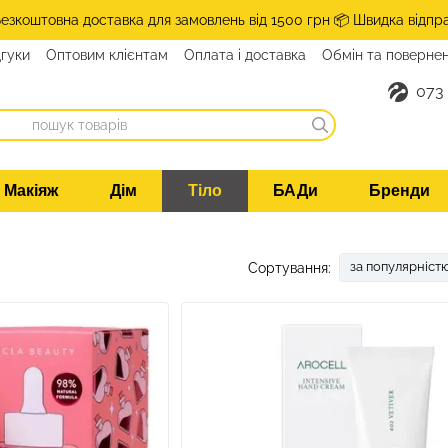
Безкоштовна доставка для замовлень від 1500 грн 📦 Швидка відпр
дгуки
Оптовим клієнтам
Оплата і доставка
Обмін та поверне
такти
073
Макіяж
Дім
Тіло
БАДи
Бренди
за популярніст
Сортування: