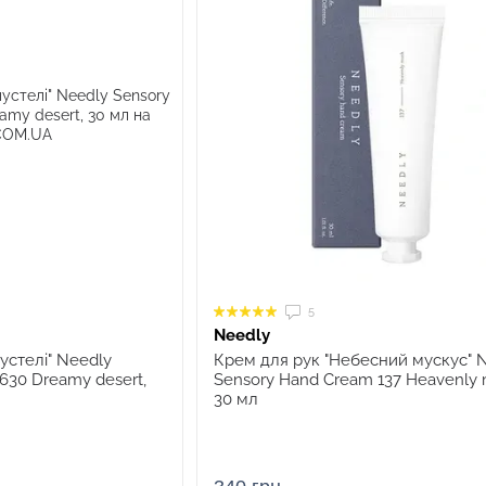
5
Needly
устелі" Needly
Крем для рук "Небесний мускус" 
630 Dreamy desert,
Sensory Hand Cream 137 Heavenly 
30 мл