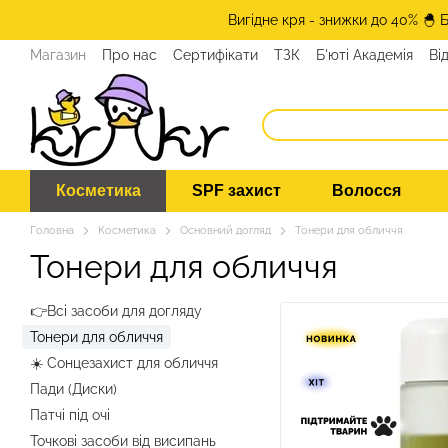
Перейти до основного контенту
Вигідне кря - знижки до 40% 🐣 
Магазин
Про нас
Сертифікати
ТЗК
Б'юті Академія
Ві
Програма лояльності
ЗМІ про нас
Експерти KRKR
Кон
Косметика
SPF захист
Волосся
Головна
Косметика
Основний догляд
Тонери для обличчя
Тонери для обличчя
👉Всі засоби для догляду
Тонери для обличчя
☀️ Сонцезахист для обличчя
Пади (Диски)
Патчі під очі
Точкові засоби від висипань