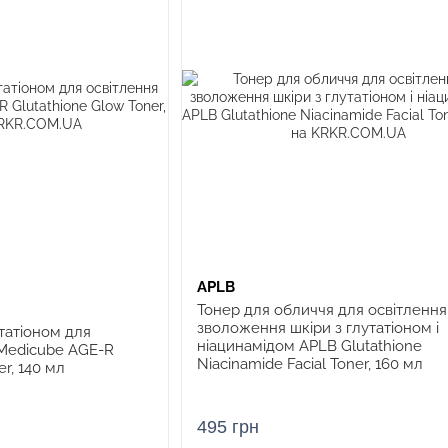
APLB
Тонер для обличчя для освітлення
зволоження шкіри з глутатіоном і
татіоном для
ніацинамідом APLB Glutathione
 Medicube AGE-R
Niacinamide Facial Toner, 160 мл
r, 140 мл
495 грн