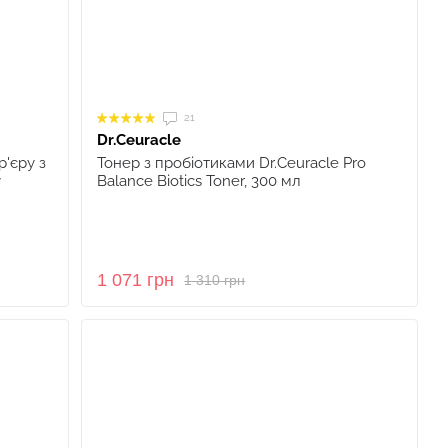
21
Dr.Ceuracle
'єру з
Тонер з пробіотиками Dr.Ceuracle Pro
y
Balance Biotics Toner, 300 мл
1 071 грн
1 310 грн