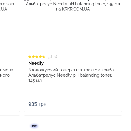
56
Needly
ремова
Зволожуючий тонер з екстрактом гриба
рного
Альбатрелус Needly pH balancing toner,
145 мл
935 грн