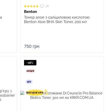
38
Benton
а
Тонер алое з саліциловою кислотою
Benton Aloe BHA Skin Toner, 200 мл
750 грн
−18%