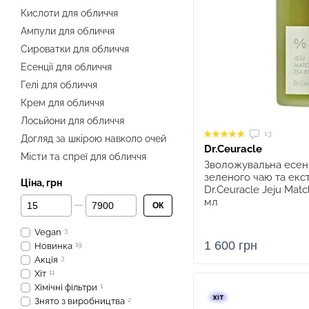
Кислоти для обличчя
Ампули для обличчя
Сироватки для обличчя
Есенції для обличчя
Гелі для обличчя
Крем для обличчя
Лосьйони для обличчя
13
Догляд за шкірою навколо очей
Dr.Ceuracle
Місти та спреї для обличчя
Зволожувальна есенц
зеленого чаю та екс
Ціна, грн
Dr.Ceuracle Jeju Matc
Від Ціна, грн
До Ціна, грн
мл
ОК
Vegan
3
1 600 грн
Новинка
19
Акція
3
Хіт
11
Хімічні фільтри
1
Знято з виробництва
2