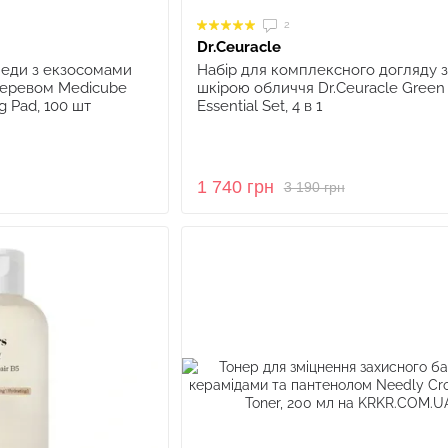
2
Dr.Ceuracle
педи з екзосомами
Набір для комплексного догляду з
деревом Medicube
шкірою обличчя Dr.Ceuracle Green
 Pad, 100 шт
Essential Set, 4 в 1
1 740 грн
3 190 грн