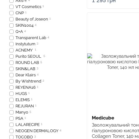
1 295 грн
Axis-Y
VT Cosmetics
1
CNP
1
Beauty of Joseon
1
SKIN1004
4
Q+A
4
Transparent Lab
4
Instytutum
3
ACNEMY
1
Purito SEOUL
5
ROUND LAB
5
SKIN&LAB
3
Dear Klairs
4
By Wishtrend
2
REYENA16
1
HUGS
1
ELEMIS
1
REJURAN
1
Manyo
5
Medicube
PSA
1
LALARECIPE
1
Зволожувальний тон
гіалуроновою кислот
NEOGEN DERMALOGY
4
Collagen Toner, 140 м
TOCOBO
3