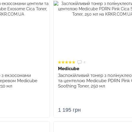
2
Medicube
р з екзосомами
Заспокійливий тонер з полінукле
деревом Medicube
та центелою Medicube PDRN Pink 
210 мл
Soothing Toner, 250 мл
1 195 грн