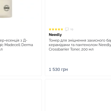
19
Needly
р-есенція з Д-
Тонер для зміцнення захисного бар
ic Madecell Derma
керамідами та пантенолом Needl
мл
Crossbarrier Toner, 200 мл
1 530 грн