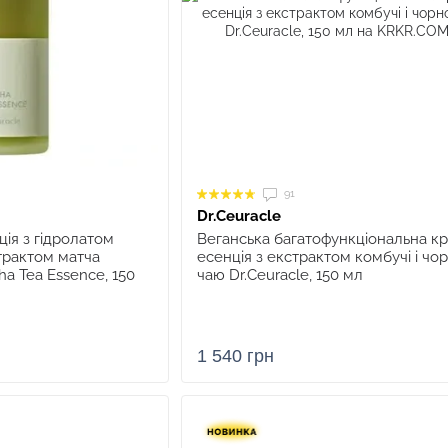
91
Dr.Ceuracle
ія з гідролатом
Веганська багатофункціональна к
трактом матча
есенція з екстрактом комбучі і чо
ha Tea Essence, 150
чаю Dr.Ceuracle, 150 мл
1 540 грн