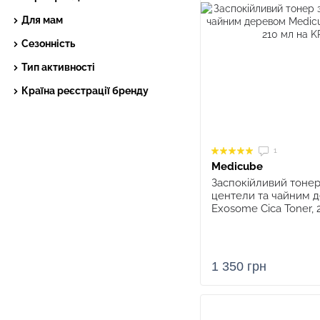
Для мам
Сезонність
Тип активності
Країна реєстрації бренду
1
Medicube
Заспокійливий тоне
центели та чайним 
Exosome Cica Toner, 
1 350 грн