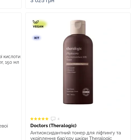
3 025 грн
4
Doctors (Theralogic)
евої
Антиоксидантний тонер для ліфтингу та
укріплення бар'єру шкіри Theralogic