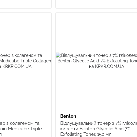
Benton
ер з колагеном та
Відлущувальний тонер з 7% глікол
ою Medicube Triple
кислоти Benton Glycolic Acid 7%
л
Exfoliating Toner, 150 мл