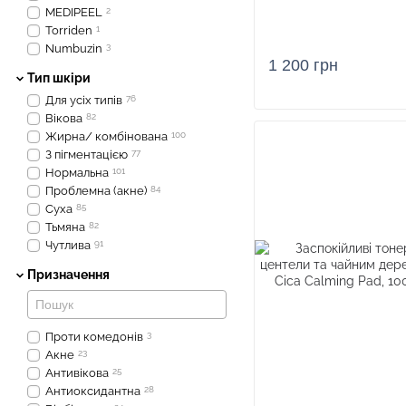
MEDIPEEL
2
Torriden
1
Numbuzin
3
1 200 грн
Тип шкіри
Для усіх типів
76
Вікова
82
Жирна/ комбінована
100
З пігментацією
77
Нормальна
101
Проблемна (акне)
84
Суха
85
Тьмяна
82
Чутлива
91
Призначення
Проти комедонів
3
Акне
23
Антивікова
25
Антиоксидантна
28