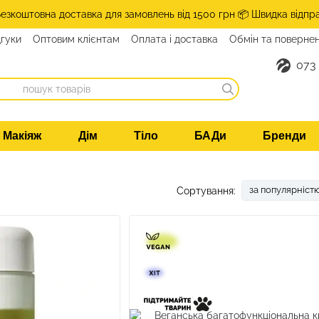
Безкоштовна доставка для замовлень від 1500 грн 📦 Швидка відпр
дгуки
Оптовим клієнтам
Оплата і доставка
Обмін та поверне
такти
073
Макіяж
Дім
Тіло
БАДи
Бренди
за популярніст
Сортування: