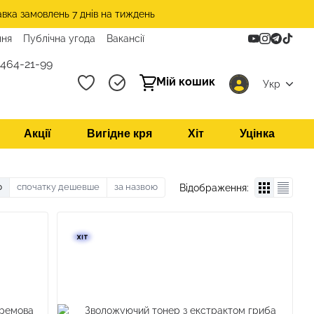
авка замовлень 7 днів на тиждень
ння
Публічна угода
Вакансії
 464-21-99
Мій кошик
Укр
Акції
Вигідне кря
Хіт
Уцінка
ю
спочатку дешевше
за назвою
Відображення: