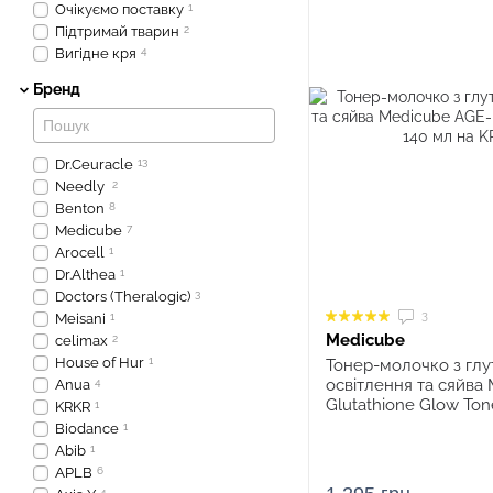
Очікуємо поставку
1
Підтримай тварин
2
Вигідне кря
4
Бренд
Dr.Ceuracle
13
Needly
2
Benton
8
Medicube
7
Arocell
1
Dr.Althea
1
Doctors (Theralogic)
3
3
Meisani
1
Medicube
celimax
2
House of Hur
1
Тонер-молочко з глу
освітлення та сяйва
Anua
4
Glutathione Glow Tone
KRKR
1
Biodance
1
Abib
1
APLB
6
4