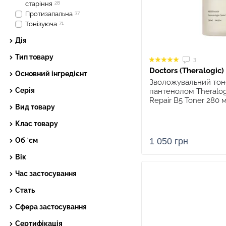
старіння
28
Протизапальна
37
Тонізуюча
71
Дія
Тип товару
3
Doctors (Theralogic)
Основний інгредієнт
Зволожувальний тоне
Серія
пантенолом Theralog
Repair B5 Toner 280 
Вид товару
Клас товару
Об `єм
1 050 грн
Вік
Час застосування
Стать
Сфера застосування
Сертифікація