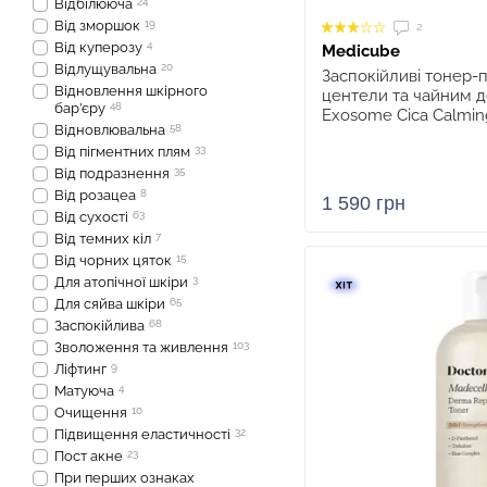
Відбілююча
24
Від зморшок
19
2
Від куперозу
4
Medicube
Відлущувальна
20
Заспокійливі тонер-
Відновлення шкірного
центели та чайним 
бар’єру
48
Exosome Cica Calming
Відновлювальна
58
Від пігментних плям
33
Від подразнення
35
Від розацеа
8
1 590 грн
Від сухості
63
Від темних кіл
7
Від чорних цяток
15
Для атопічної шкіри
3
Для сяйва шкіри
65
Заспокійлива
68
Зволоження та живлення
103
Ліфтинг
9
Матуюча
4
Очищення
10
Підвищення еластичності
32
Пост акне
23
При перших ознаках