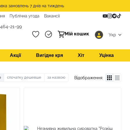
авка замовлень 7 днів на тиждень
ння
Публічна угода
Вакансії
 464-21-99
Мій кошик
Укр
Акції
Вигідне кря
Хіт
Уцінка
ю
спочатку дешевше
за назвою
Відображення: