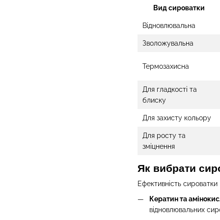
Вид сироватки
Відновлювальна
Зволожувальна
Термозахисна
Для гладкості та
блиску
Для захисту кольору
Для росту та
зміцнення
Як вибрати сир
Ефективність сироватки 
Кератин та амінокисл
відновлювальних сир