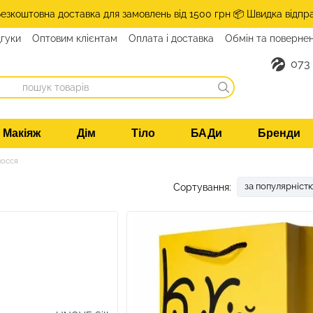
Безкоштовна доставка для замовлень від 1500 грн 📦 Швидка відпр
дгуки
Оптовим клієнтам
Оплата і доставка
Обмін та поверне
такти
073
Макіяж
Дім
Тіло
БАДи
Бренди
лосся
за популярніст
Сортування: