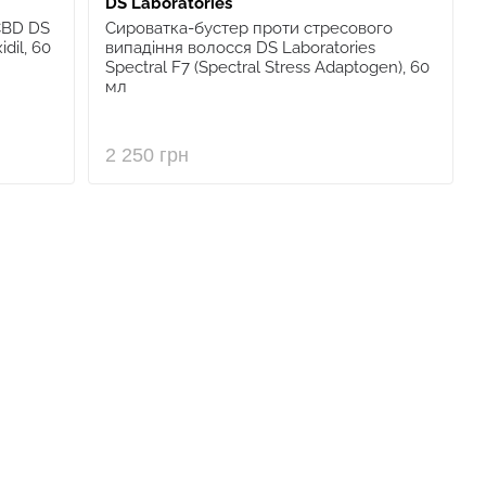
DS Laboratories
CBD DS
Сироватка-бустер проти стресового
dil, 60
випадіння волосся DS Laboratories
Spectral F7 (Spectral Stress Adaptogen), 60
мл
2 250 грн