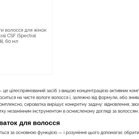
ти волосся для жінок
ral CSF (Spectral
l, 60 мл
 це цілеспрямований засіб з вищою концентрацією активних комп
ситься на чисте вологе волосся і, залежно від формули, або змиває
 комплексно, сироватка вирішує конкретну задачу: відновлення, зв
атку незамінним інструментом в осмисленому догляді за волоссям.
оваток для волосся
ться за основною функцією — і розуміння цього допомагає обрати