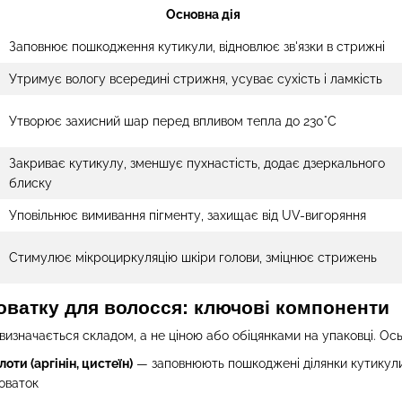
Основна дія
Заповнює пошкодження кутикули, відновлює зв'язки в стрижні
Утримує вологу всередині стрижня, усуває сухість і ламкість
Утворює захисний шар перед впливом тепла до 230°C
Закриває кутикулу, зменшує пухнастість, додає дзеркального
блиску
Уповільнює вимивання пігменту, захищає від UV-вигоряння
Стимулює мікроциркуляцію шкіри голови, зміцнює стрижень
оватку для волосся: ключові компоненти
визначається складом, а не ціною або обіцянками на упаковці. Ось
оти (аргінін, цистеїн)
— заповнюють пошкоджені ділянки кутикули,
оваток