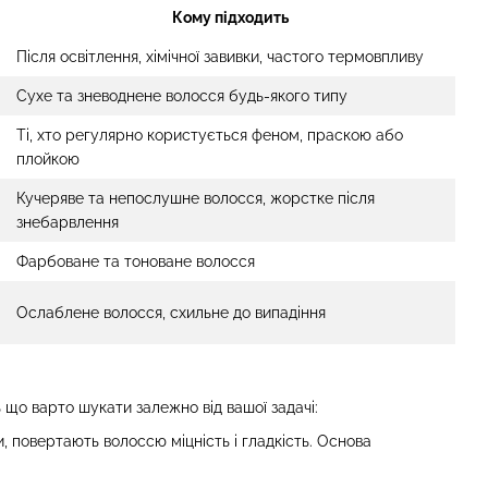
Кому підходить
Після освітлення, хімічної завивки, частого термовпливу
Сухе та зневоднене волосся будь-якого типу
Ті, хто регулярно користується феном, праскою або
плойкою
Кучеряве та непослушне волосся, жорстке після
знебарвлення
Фарбоване та тонованe волосся
Ослаблене волосся, схильне до випадіння
 що варто шукати залежно від вашої задачі:
 повертають волоссю міцність і гладкість. Основа