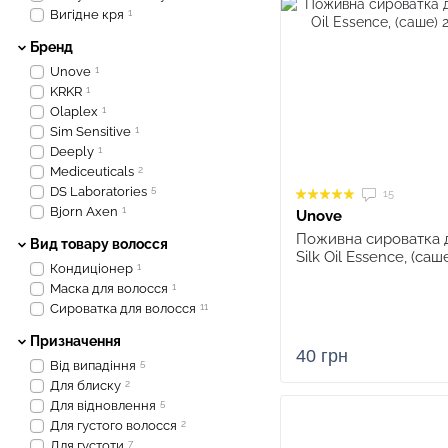
Вигідне кря
1
Бренд
Unove
1
KRKR
1
Olaplex
1
Sim Sensitive
1
Deeply
1
Mediceuticals
2
DS Laboratories
5
15
Bjorn Axen
1
Unove
Поживна сироватка 
Вид товару волосся
Silk Oil Essence, (саш
Кондиціонер
1
Маска для волосся
1
Сироватка для волосся
11
Призначення
40 грн
Від випадіння
5
Для блиску
2
Для відновлення
5
Для густого волосся
2
Для густоти
7