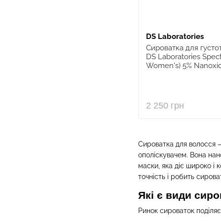
DS Laboratories
Сироватка для густо
DS Laboratories Spect
Women's) 5% Nanoxidi
2 250 грн
Сироватка для волосся —
ополіскувачем. Вона нано
маски, яка діє широко і
точність і робить сиров
Які є види сир
Ринок сироваток поділяє