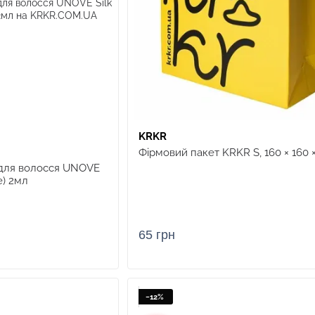
KRKR
Фірмовий пакет KRKR S, 160 × 160 
для волосся UNOVE
е) 2мл
65 грн
−12%