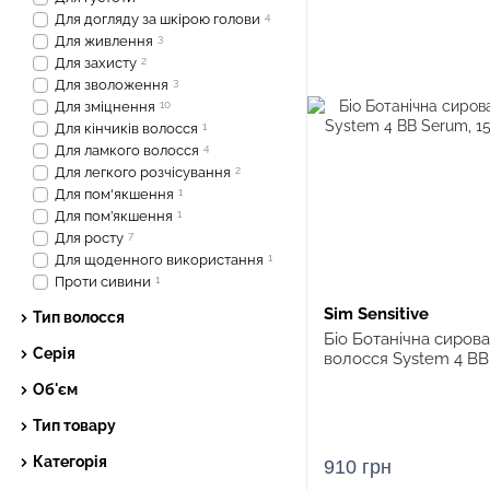
Для догляду за шкірою голови
4
Для живлення
3
Для захисту
2
Для зволоження
3
Для зміцнення
10
Для кінчиків волосся
1
Для ламкого волосся
4
Для легкого розчісування
2
Для пом'якшення
1
Для пом’якшення
1
Для росту
7
Для щоденного використання
1
Проти сивини
1
Sim Sensitive
Тип волосся
Біо Ботанічна сирова
Серія
волосся System 4 BB
Об'єм
Тип товару
Категорія
910 грн