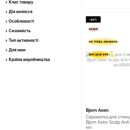
Клас товару
Дія волосся
−20%
Особливості
Сезонність
Тип активності
Для мам
Країна виробництва
Bjorn Axen
Сироватка для стиму
Bjorn Axen Scalp Anti
мл