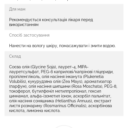
Для мам
Рекомендується консультація лікаря перед
використанням
Спосіб застосування
Нанести на вологу шкіру, помасажувати і змити водою.
Склад
Соєва олія (Glycine Soja), лаурет-4, MIPA-
лауретсульфат, PEG-6 каприлові/капрінові гліцериди,
пропіленгліколь, олія насіння інканута (Plukenetia
Volubilis), кукурудзяна олія (Zea Mays), ароматизатор
(парфум), олія насіння шипшини (Rosa Moschata), PEG-8,
токоферол, бутилфеніл метилпропіонал, гексил
циннамал, альфа-ізометил іонон, аскорбіл пальмітат,
олія насіння соняшника (Helianthus Annuus), екстракт
листя розмарину (Rosmarinus Officinalis), аскорбінова
кислота, лимонна кислота.