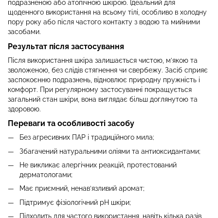
подразненою або атопічною шкірою. Ідеальний для
щоденного використання на всьому тілі, особливо в холодну
пору року або після частого контакту з водою та мийними
засобами.
Результат після застосування
Після використання шкіра залишається чистою, м’якою та
зволоженою, без слідів стягнення чи свербежу. Засіб сприяє
заспокоєнню подразнень, відновлює природну пружність і
комфорт. При регулярному застосуванні покращується
загальний стан шкіри, вона виглядає більш доглянутою та
здоровою.
Переваги та особливості засобу
Без агресивних ПАР і традиційного мила;
Збагачений натуральними оліями та антиоксидантами;
Не викликає алергічних реакцій, протестований
дерматологами;
Має приємний, ненав’язливий аромат;
Підтримує фізіологічний pH шкіри;
Підходить для частого використання, навіть кілька разів