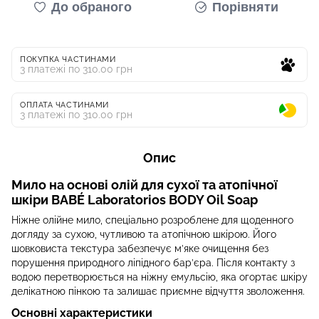
До обраного
Порівняти
ПОКУПКА ЧАСТИНАМИ
3 платежі по 310.00 грн
ОПЛАТА ЧАСТИНАМИ
3 платежі по 310.00 грн
Опис
Мило на основі олій для сухої та атопічної
шкіри BABÉ Laboratorios BODY Oil Soap
Ніжне олійне мило, спеціально розроблене для щоденного
догляду за сухою, чутливою та атопічною шкірою. Його
шовковиста текстура забезпечує м’яке очищення без
порушення природного ліпідного бар’єра. Після контакту з
водою перетворюється на ніжну емульсію, яка огортає шкіру
делікатною пінкою та залишає приємне відчуття зволоження.
Основні характеристики