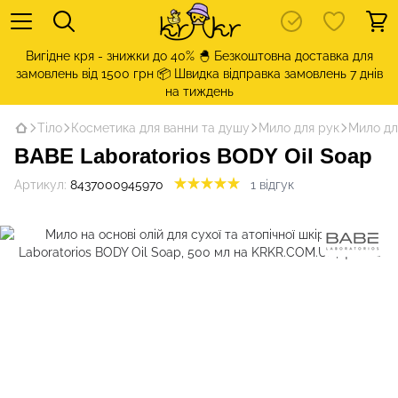
Вигідне кря - знижки до 40% 🐣 Безкоштовна доставка для
замовлень від 1500 грн 📦 Швидка відправка замовлень 7 днів
на тиждень
Тіло
Косметика для ванни та душу
Мило для рук
Мило дл
BABE Laboratorios BODY Oil Soap
Артикул:
8437000945970
1 відгук