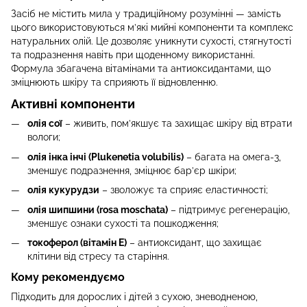
Засіб не містить мила у традиційному розумінні — замість
цього використовуються м’які мийні компоненти та комплекс
натуральних олій. Це дозволяє уникнути сухості, стягнутості
та подразнення навіть при щоденному використанні.
Формула збагачена вітамінами та антиоксидантами, що
зміцнюють шкіру та сприяють її відновленню.
Активні компоненти
олія сої
– живить, пом’якшує та захищає шкіру від втрати
вологи;
олія інка інчі (Plukenetia volubilis)
– багата на омега-3,
зменшує подразнення, зміцнює бар’єр шкіри;
олія кукурудзи
– зволожує та сприяє еластичності;
олія шипшини (rosa moschata)
– підтримує регенерацію,
зменшує ознаки сухості та пошкодження;
токоферол (вітамін Е)
– антиоксидант, що захищає
клітини від стресу та старіння.
Кому рекомендуємо
Підходить для дорослих і дітей з сухою, зневодненою,