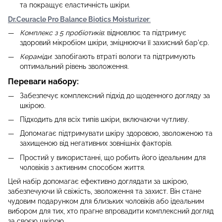
та покращує еластичність шкіри.
Dr.Ceuracle Pro Balance Biotics Moisturizer
:
Комплекс з 5 пробіотиків
: відновлює та підтримує
здоровий мікробіом шкіри, зміцнюючи її захисний бар'єр.
Кераміди
: запобігають втраті вологи та підтримують
оптимальний рівень зволоження.
Переваги набору:
Забезпечує комплексний підхід до щоденного догляду за
шкірою.
Підходить для всіх типів шкіри, включаючи чутливу.
Допомагає підтримувати шкіру здоровою, зволоженою та
захищеною від негативних зовнішніх факторів.
Простий у використанні, що робить його ідеальним для
чоловіків з активним способом життя.
Цей набір допомагає ефективно доглядати за шкірою,
забезпечуючи їй свіжість, зволоження та захист. Він стане
чудовим подарунком для близьких чоловіків або ідеальним
вибором для тих, хто прагне впровадити комплексний догляд
за своєю шкірою.