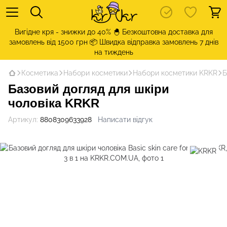
Вигідне кря - знижки до 40% 🐣 Безкоштовна доставка для
замовлень від 1500 грн 📦 Швидка відправка замовлень 7 днів
на тиждень
Косметика
Набори косметики
Набори косметики KRKR
Б
Базовий догляд для шкіри
чоловіка KRKR
Артикул:
8808309633928
Написати відгук