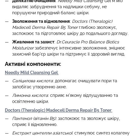
Делікатне очищення
:
Needly Mild Cleansing Gel
м'яко
видаляє забруднення та надлишки себуму, не
порушуючи природний баланс шкіри.
Зволоження та відновлення
:
Doctors (Theralogic)
Madecell Derma Repair B5 Toner
глибоко зволожує,
заспокоює та підготовлює шкіру до подальшого догляду.
Живлення та захист
:
Dr.Ceuracle Pro Balance Biotics
Moisturizer
забезпечує інтенсивне зволоження, зміцнює
захисний бар'єр шкіри та підтримує її здоровий вигляд.
Активні компоненти:
Needly Mild Cleansing Gel
:
Саліцилова кислота
: допомагає очищувати пори та
запобігає утворенню акне.
Лимонна кислота
: сприяє м'якому відлущуванню та
освітленню шкіри.
Doctors (Theralogic) Madecell Derma Repair B5 Toner
:
Пантенол (вітамін B5)
: заспокоює та зволожує шкіру,
сприяє її відновленню.
Екстракт центелли азіатської
: стимулює синтез колагену