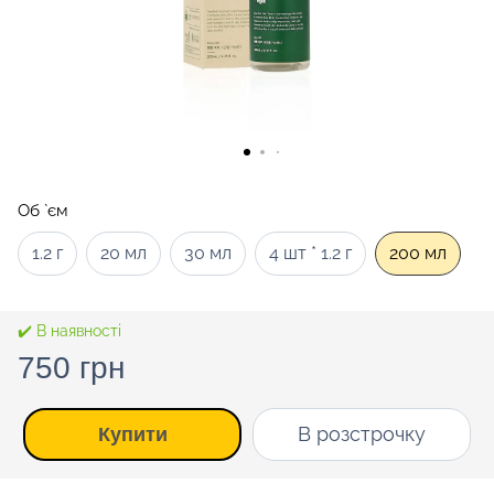
Об `єм
1.2 г
20 мл
30 мл
4 шт * 1.2 г
200 мл
✔️ В наявності
750 грн
В розстрочку
Купити