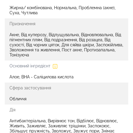
Жирна/ комбінована, Нормальна, Проблемна (акне),
Суха, Чутлива
Призначення
Акне, Від куперозу, Відлущувальна, Відновлювальна, Від
пігментних плям, Від подразнення, Від розацеа, Від
сухості, Від чорних цяток, Для сяйва шкіри, Заспокійлива,
Зволоження та живлення, Пост акне, Протизапальна,
Тонізуюча
Основний інгредієнт
Алое, BHA - Саліцилова кислота
Сфера застосування
Обличчя
Дія
Антибактеріальна, Вирівнює тон, Відбілює, Відновлює,
Живить, Заживляє, Заживляє тріщінки, Заспокоює,
Збільшує пружність, Зволожує, Звужує пори, Знімає