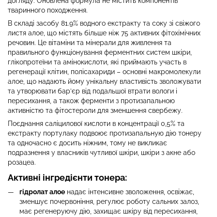
догляду. Оновлена формула не містить компонентів
тваринного походження.
В складі засобу 81.9% водного екстракту та соку зі свіжого
листя алое, що містять більше ніж 75 активних фітохімічних
речовин. Це вітаміни та мінерали для живлення та
правильного функціонування ферментних систем шкіри,
глікопротеїни та амінокислоти, які приймають участь в
регенерації клітин, полісахариди – основні макромолекули
алое, що надають йому унікальну властивість зволожувати
та утворювати бар’єр від подальшої втрати вологи і
пересихання, а також ферменти з протизапальною
активністю та фітостероли для зменшення свербежу.
Поєднання саліцилової кислоти в концентрації 0,5% та
екстракту портулаку подвоює протизапальную дію тонеру
та одночасно є досить ніжним, тому не викликає
подразнення у власників чутливої шкіри, шкіри з акне або
розацеа.
Активні інгредієнти тонера
:
гідролат алое
надає інтенсивне зволоження, освіжає,
зменшує почервоніння, регулює роботу сальних залоз,
має регенеруючу дію, захищає шкіру від пересихання,