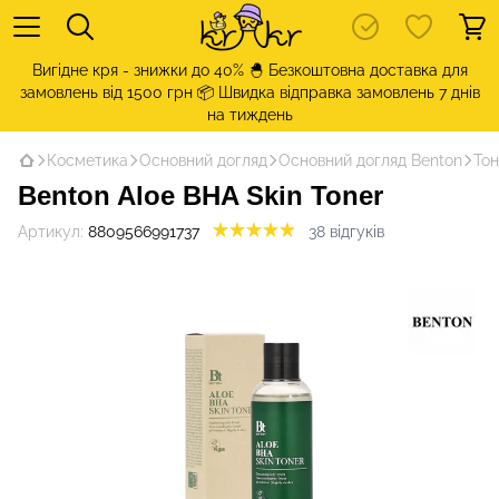
Вигідне кря - знижки до 40% 🐣 Безкоштовна доставка для
замовлень від 1500 грн 📦 Швидка відправка замовлень 7 днів
на тиждень
Косметика
Основний догляд
Основний догляд Benton
Тон
Benton Aloe BHA Skin Toner
Артикул:
8809566991737
38 відгуків