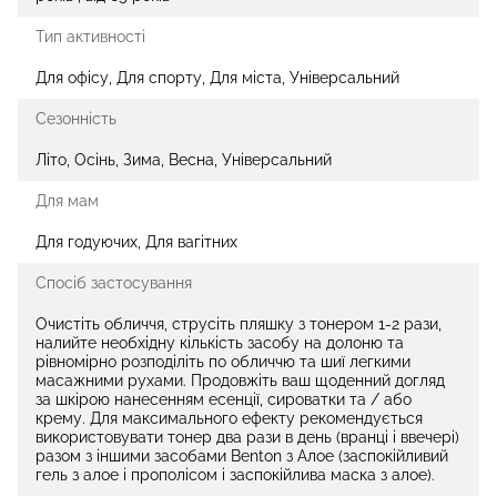
Тип активності
Для офісу, Для спорту, Для міста, Універсальний
Сезонність
Літо, Осінь, Зима, Весна, Універсальний
Для мам
Для годуючих, Для вагітних
Спосіб застосування
Очистіть обличчя, струсіть пляшку з тонером 1-2 рази,
налийте необхідну кількість засобу на долоню та
рівномірно розподіліть по обличчю та шиї легкими
масажними рухами. Продовжіть ваш щоденний догляд
за шкірою нанесенням есенції, сироватки та / або
крему. Для максимального ефекту рекомендується
використовувати тонер два рази в день (вранці і ввечері)
разом з іншими засобами Benton з Алое (заспокійливий
гель з алое і прополісом і заспокійлива маска з алое).