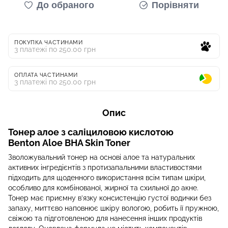
До обраного
Порівняти
ПОКУПКА ЧАСТИНАМИ
3 платежі по 250.00 грн
ОПЛАТА ЧАСТИНАМИ
3 платежі по 250.00 грн
Опис
Тонер алое з саліциловою кислотою
Benton Aloe BHA Skin Toner
Зволожувальний тонер на основі алое та натуральних
активних інгредієнтів з протизапальними властивостями
підходить для щоденного використання всім типам шкіри,
особливо для комбінованої, жирної та схильної до акне.
Тонер має приємну в’язку консистенцію густої водички без
запаху, миттєво наповнює шкіру вологою, робить її пружною,
свіжою та підготовленою для нанесення інших продуктів