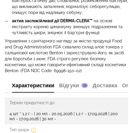
бактеріостатичну дію, сповільнює розмноження бактерій,
що викликають запалення, нормалізує себорегуляцію,
очищує пори від надлишку себуму;
актив заспокійливої дії DERMA-CLERA™
на основі
екстракту кореню цинанхуму зменшує подразнення та
чутливість шкіри, зміцнює її бар’єрні функції.
Управління з санітарного нагляду за якістю продукції Food
and Drug Administration FDA схвалило склад алое тонера з
саліцилової кислотою Benton і зареєструвало його, як засіб
для боротьби з акне. FDA строго регулює безпеку
косметики, що може говорити ефективний складі косметики
Benton. (FDA NDC Code: 69998-150-02)
Характеристики
Відгуки
Доставка
Опл
38
Термін придатності до
4 шт * 1.2 г - | 20 мл - 20.05.2026 | 1.2 г - 17.09.2028 | 200
мл - 17.09.2028 | 30 мл -
Тип шкіри