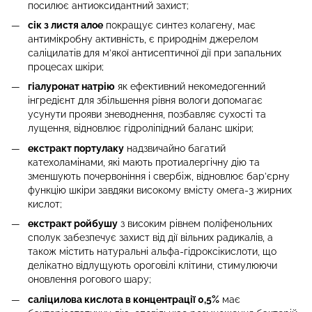
посилює антиоксидантний захист;
сік з листя алое
покращує синтез колагену, має
антимікробну активність, є природнім джерелом
саліцилатів для м’якої антисептичної дії при запальних
процесах шкіри;
гіалуронат натрію
як ефективний некомедогенний
інгредієнт для збільшення рівня вологи допомагає
усунути прояви зневоднення, позбавляє сухості та
лущення, відновлює гідроліпідний баланс шкіри;
екстракт портулаку
надзвичайно багатий
катехоламінами, які мають протиалергічну дію та
зменшують почервоніння і свербіж, відновлює бар’єрну
функцію шкіри завдяки високому вмісту омега-3 жирних
кислот;
екстракт ройбушу
з високим рівнем поліфенольних
сполук забезпечує захист від дії вільних радикалів, а
також містить натуральні альфа-гідроксікислоти, що
делікатно відлущують ороговілі клітини, стимулюючи
оновлення рогового шару;
саліцилова кислота в концентрації 0,5%
має