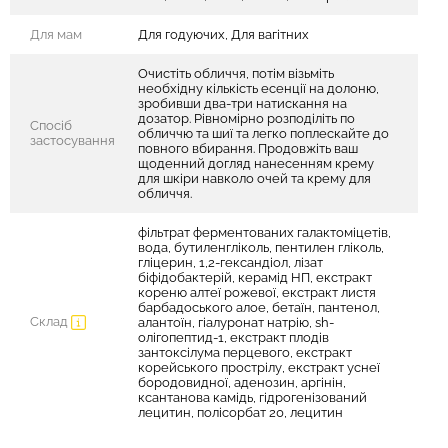
Для мам
Для годуючих, Для вагітних
Очистіть обличчя, потім візьміть
необхідну кількість есенції на долоню,
зробивши два-три натискання на
дозатор. Рівномірно розподіліть по
Спосіб
обличчю та шиї та легко поплескайте до
застосування
повного вбирання. Продовжіть ваш
щоденний догляд нанесенням крему
для шкіри навколо очей та крему для
обличчя.
фільтрат ферментованих галактоміцетів,
вода, бутиленгліколь, пентилен гліколь,
гліцерин, 1,2-гександіол, лізат
біфідобактерій, керамід НП, екстракт
кореню алтеї рожевої, екстракт листя
барбадоського алое, бетаїн, пантенол,
Склад
алантоїн, гіалуронат натрію, sh-
олігопептид-1, екстракт плодів
зантоксілума перцевого, екстракт
корейського прострілу, екстракт уснеї
бородовидної, аденозин, аргінін,
ксантанова камідь, гідрогенізований
лецитин, полісорбат 20, лецитин