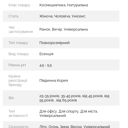
Клас товару
Космецевтика, Натуральна
Стать
Жіноча, Чоловіча, Унісекс
Час
Ранок, Вечір, Універсальна
застосування
Тип товару
Повнорозмірний
Вид товару
Есенція
Рівень рН
4.5 - 5.5
Країна
реєстрації
Південна Корея
бренду
25-35 років, 35-45 років, від 45 років, від
Вік
55 років , від 65 років
Тип
Для офісу, Для спорту, Для міста,
активності
Універсальний
Сезонність
Літо, Осінь, Зима, Весна, Універсальний