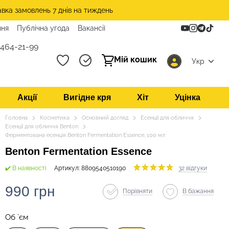
авка замовлень 7 днів на тиждень
ння
Публічна угода
Вакансії
 464-21-99
Мій кошик
Укр
Акції
Вигідне кря
Хіт
Уцінка
Головна
Косметика
Основний догляд
Есенції для обличчя
Есенції для обличчя Benton
Ферментована есенція Benton Fermentation Essence, 100 мл
Benton Fermentation Essence
✔️ В наявності
Артикул: 8809540510190
32 відгуки
990 грн
Порівняти
В бажання
Об `єм