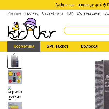
Перейти до основного контенту
Вигідне кря - знижки до 40% 🐣 
Магазин
Про нас
Сертифікати
ТЗК
Б'юті Академія
Ві
Програма лояльності
ЗМІ про нас
Експерти KRKR
Кон
Косметика
SPF захист
Волосся