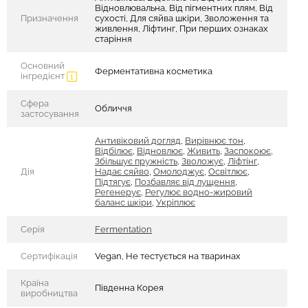
Відновлювальна, Від пігментних плям, Від
Призначення
сухості, Для сяйва шкіри, Зволоження та
живлення, Ліфтинг, При перших ознаках
старіння
Основний
Ферментативна косметика
інгредієнт
Сфера
Обличчя
застосування
Антивіковий догляд
,
Вирівнює тон
,
Відбілює
,
Відновлює
,
Живить
,
Заспокоює
,
Збільшує пружність
,
Зволожує
,
Ліфтінг
,
Дія
Надає сяйво
,
Омолоджує
,
Освітлює
,
Підтягує
,
Позбавляє від лущення
,
Регенерує
,
Регулює водно-жировий
баланс шкіри
,
Укріплює
Серія
Fermentation
Сертифікація
Vegan, Не тестується на тваринах
Країна
Південна Корея
виробництва