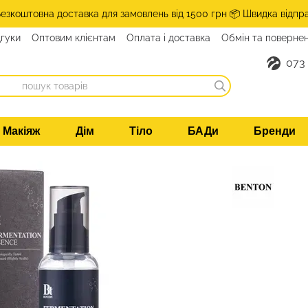
Безкоштовна доставка для замовлень від 1500 грн 📦 Швидка відпр
дгуки
Оптовим клієнтам
Оплата і доставка
Обмін та поверне
такти
073
Макіяж
Дім
Тіло
БАДи
Бренди