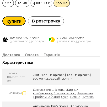
1.2 г
20 мл
4 шт * 1.2 г
100 мл
В розстрочку
Купити
ПОКУПКА ЧАСТИНАМИ
ОПЛАТА ЧАСТИНАМИ
3 платежі по 330.00 грн
3 платежі по 330.00 грн
Доставка
Оплата
Гарантія
Характеристики
Термін
4 шт * 1.2 г - 11.09.2026 | 1.2 г - 11.09.2026 |
придатності
100 мл - 11.02.2028 | 20 мл -
до
Для усіх типів
,
Вікова
,
Жирна/
Тип шкіри
комбінована
,
З пігментацією
,
Нормальна
,
Проблемна (акне)
,
Суха
,
Тьмяна
,
Чутлива
Антивікова, Відбілююча, Від зморшок,