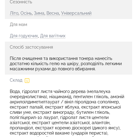
Сезонність
Літо
,
Осінь
,
Зима
,
Весна
,
Універсальний
Для мам
Для годуючих
,
Для вагітних
Спосіб застосування
Після очищення та використання тонера нанесіть
достатню кількість гелю на шкіру, розподіліть легкими
масажними рухами до повного вбирання.
Склад
Вода, гідролат листя чайного дерева (мелалеука
очереднолистяна), ніацинамід, пентилен гліколь, амоній
акрилоілдиметилтаурат / вініл піролідона сополімер,
екстракт папайї, екстракт яблука, екстракт японської
сливи уме, екстракт винограду, бутилен гліколь,
полігліцерил-10 лаурат, гідролат листя центели
азіатської, екстракт центели азіатської, алантоїн,
пропандіол, екстракт кореню діоскореї (дикого ямсу),
екстракт водоростей вакаме (ундарія периста),