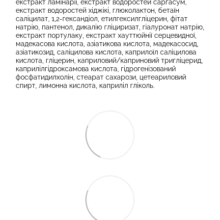
екстракт ламінарії, екстракт водоростей саргасум,
екстракт водоростей хіджікі, глюколактон, бетаїн
саліцилат, 1,2-гександіол, етилгексилгліцерин, фітат
натрію, пантенол, дикалію гліциризат, гіалуронат натрію,
екстракт портулаку, екстракт хауттюйнії серцевидної,
мадекасова кислота, азіатикова кислота, мадекасосид,
азіатикозид, саліцилова кислота, каприлоїл саліцилова
кислота, гліцерин, каприловий/каприновий тригліцерид,
каприлілгідроксамова кислота, гідрогенізований
фосфатидилхолін, стеарат сахарози, цетеариловий
спирт, лимонна кислота, каприліл гліколь.