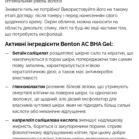
оптимальний рівень вологи.
Змивати гель не потрібно! Використовуйте його на такому
етапі догляду: після тонеру і перед нанесенням свого
щоденного крему. Окрім обличчя, можна наносити на
область декольте, спину, лікті та буд-які інші частини тіла,
що потребують ексфоліації.
Активні інгредієнти Benton AC BHA Gel:
бетаїн саліцилат
розщеплює шкірне сало та кератин, що
накопичуються в порах шкіри, попереджаючи тим самим
появу запалень, характеризується м’якою
кератолітичною дією, а також має антимікробні
властивості;
глюконолактон
розчиняє білкові зв’язки, що утримують
омертвілі клітини на поверхні шкіри, та одночасно
зволожує, це щадний, але дієвий ексфоліатор для
власників чутливої шкіри, яким не підходять більш сильні
кислоти або механічне відлущення;
каприлоїл саліцилова кислота
зменшує надлишкову
жирність, бореться із закупореними порами, сприяє
фізіологічному відлущуванню клітин, при цьому добре
переноситься всіма типами шкіри, включаючи чутливу;