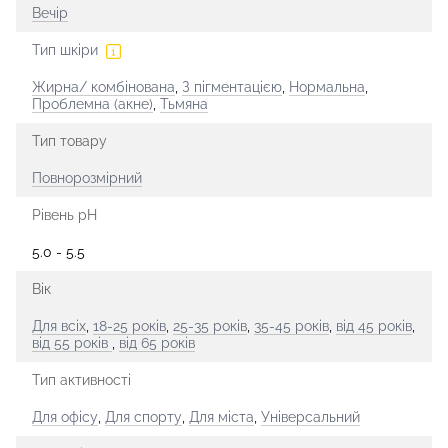
Вечір
Тип шкіри
Жирна/ комбінована
,
З пігментацією
,
Нормальна
,
Проблемна (акне)
,
Тьмяна
Тип товару
Повнорозмірний
Рівень рН
5.0 - 5.5
Вік
Для всіх
,
18-25 років
,
25-35 років
,
35-45 років
,
від 45 років
,
від 55 років
,
від 65 років
Тип активності
Для офісу
,
Для спорту
,
Для міста
,
Універсальний