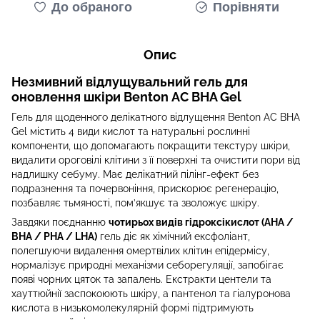
До обраного
Порівняти
Опис
Незмивний відлущувальний гель для
оновлення шкіри Benton AC BHA Gel
Гель для щоденного делікатного відлущення Benton AC BHA
Gel містить 4 види кислот та натуральні рослинні
компоненти, що допомагають покращити текстуру шкіри,
видалити ороговілі клітини з її поверхні та очистити пори від
надлишку себуму. Має делікатний пілінг-ефект без
подразнення та почервоніння, прискорює регенерацію,
позбавляє тьмяності, пом’якшує та зволожує шкіру.
Завдяки поєднанню
чотирьох видів гідроксікислот (AHA /
BHA / PHA / LHA)
гель діє як хімічний екcфоліант,
полегшуючи видалення омертвілих клітин епідермісу,
нормалізує природні механізми себорегуляції, запобігає
появі чорних цяток та запалень. Екстракти центели та
хауттюйнії заспокоюють шкіру, а пантенол та гіалуронова
кислота в низькомолекулярній формі підтримують