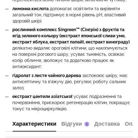
лимонна кислота
допомагає освітлити та вирівняти
загальний тон, підтримує в нормі рівень pH, властивий
здоровій шкірі;
рослинний комплекс Singreen™ (Сінгрін) з фруктів та
ягід зеленого кольору (екстракт японської сливи уме,
екстракт яблука, екстракт папайї, екстракт винограду)
делікатно видаляє ороговілі клітини, що накопичуються
на поверхні рогового шару, усуває тьмяність, освіжає
колір обличчя, зволожує та додатково працює як
антиоксидант;
гідролат з листя чайного дерева
заспокоює шкіру, має
антисептичну та в’яжучу дію, регулює роботу сальних
залоз;
екстракт центели азіатської
усуває подразнення та
почервоніння, прискорює регенерацію клітин, покращує
тонус та мікроциркуляцію.
Характеристики
Відгуки
Доставка
Опл
5