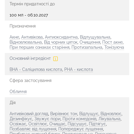
Термін придатності до
100 мл - 06.10.2027
Призначення
Акне
,
Антивікова
,
Антиоксидантна
,
Відлущувальна
,
Відновлювальна
,
Від чорних цяток
,
Очищення
,
Пост акне
,
При перших ознаках старіння
,
Протизапальна
,
Тонізуюча
Основний інгредієнт
BHA - Саліцилова кислота
,
PHA - кислота
Сфера застосування
Обличчя
Дія
Антивіковий догляд
,
Вирівнює тон
,
Відлущує
,
Відновлює
,
Дезинфікує
,
Звужує пори
,
Проти комедонів
,
Лікувальна
,
Освіжає
,
Освітлює
,
Очищає
,
Підсушує
,
Підтягує
,
Позбавляє від лущення
,
Попереджує лущення
,
Прибирає жирний блиск
,
Протизапальна
,
Регенерує
,