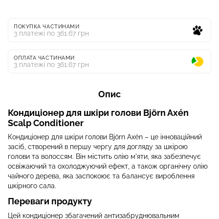
ПОКУПКА ЧАСТИНАМИ
3 платежі по 361.67 грн
ОПЛАТА ЧАСТИНАМИ
3 платежі по 361.67 грн
Опис
Кондиціонер для шкіри голови Björn Axén
Scalp Conditioner
Кондиціонер для шкіри голови Björn Axén – це інноваційний
засіб, створений в першу чергу для догляду за шкірою
голови та волоссям. Він містить олію м'яти, яка забезпечує
освіжаючий та охолоджуючий ефект, а також органічну олію
чайного дерева, яка заспокоює та балансує вироблення
шкірного сала.
Переваги продукту
Цей кондиціонер збагачений антизабруднювальним