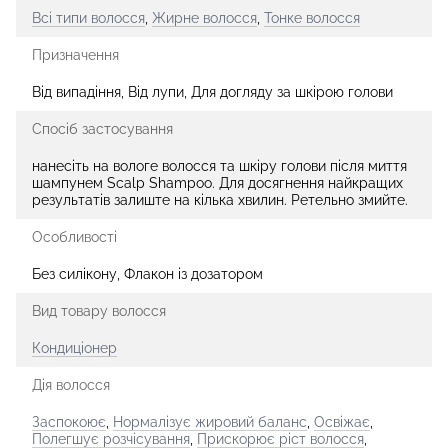
Всі типи волосся
,
Жирне волосся
,
Тонке волосся
Призначення
Від випадіння, Від лупи, Для догляду за шкірою голови
Спосіб застосування
нанесіть на вологе волосся та шкіру голови після миття
шампунем Scalp Shampoo. Для досягнення найкращих
результатів залиште на кілька хвилин. Ретельно змийте.
Особливості
Без силікону, Флакон із дозатором
Вид товару волосся
Кондиціонер
Дія волосся
Заспокоює
,
Нормалізує жировий баланс
,
Освіжає
,
Полегшує розчісування
,
Прискорює ріст волосся
,