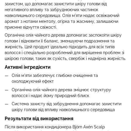
захистом, що допомагає захистити шкіру голови від
негативного впливу та забруднюючих частинок
навколишнього середовища. Олія м'яти надає освіжаючий
аромат з нотами ментолу, огірка та жасмину, залишаючи
приємне відчуття свіжості.
Органічна олія чайного дерева допомагає заспокоїти шкіру
голови і відновити її баланс, зменшуючи подразнення та
жирність. Цей продукт ідеально підходить для всіх типів
волосся і спеціально розроблений для вирішення проблем зі
шкірою голови, таких як сухість, свербіж і надмірна жирність.
Активні інгредієнти
Олія м'яти забезпечує глибоке очищення та
охолоджуючий ефект
Органічна олія чайного дерева зміцнює структуру
волосся і надає йому природний блиск
Система захисту від забруднення допомагає захистити
шкіру голови від впливу навколишнього середовища
Результати від використання
Після використання кондиціонера Björn Axén Scalp