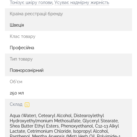
Тонізує шкіру голови
,
Усуває надмірну жирність
Країна реєстрації бренду
Швеція
Клас товару
Професійна
Тип товару
Повнорозмірний
Об'єм
250 мл
Склад
Aqua (Water), Cetearyl Alcohol, Distearoylethyl
Hydroxyethylmonium Methosulfate, Glyceryl Stearate,
Shea Butter Ethyl Esters, Phenoxyethanol, C12-13 Alkyl
Lactate, Cetrimonium Chloride, Isopropyl Alcohol,
Panthenol, Mentha Arvensis (Mint) Herb Oil, Polyimide-1,