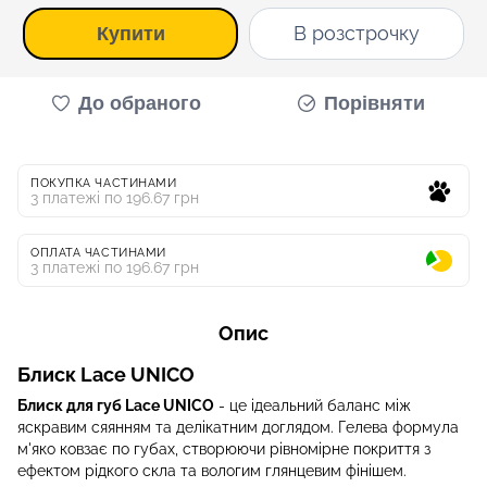
В розстрочку
Купити
До обраного
Порівняти
ПОКУПКА ЧАСТИНАМИ
3 платежі по 196.67 грн
ОПЛАТА ЧАСТИНАМИ
3 платежі по 196.67 грн
Опис
Блиск Lace UNICO
Блиск для губ Lace UNICO
- це ідеальний баланс між
яскравим сяянням та делікатним доглядом. Гелева формула
м'яко ковзає по губах, створюючи рівномірне покриття з
ефектом рідкого скла та вологим глянцевим фінішем.