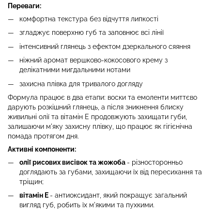
Переваги:
комфортна текстура без відчуття липкості
згладжує поверхню губ та заповнює всі лінії
інтенсивний глянець з ефектом дзеркального сяяння
ніжний аромат вершково-кокосового крему з
делікатними мигдальними нотами
захисна плівка для тривалого догляду
Формула працює в два етапи: воски та емоленти миттєво
дарують розкішний глянець, а після зникнення блиску
живильні олії та вітамін Е продовжують захищати губи,
залишаючи м'яку захисну плівку, що працює як гігієнічна
помада протягом дня.
Активні компоненти:
олії рисових висівок та жожоба
- різносторонньо
доглядають за губами, захищаючи їх від пересихання та
тріщин;
вітамін Е
- антиоксидант, який покращує загальний
вигляд губ, робить їх м'якими та пухкими.