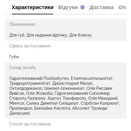
Характеристики
Відгуки
Доставка
Опл
1
Призначення
Для губ, Для надання відтінку, Для блиску
Сфера застосування
Губи
Склад засобу
Гідрогенізований Поліізобутен, Етилгексилпальмітат,
Тридецилтримелітат, Диізостеарил Малат,
Октилдодеканол, Ізононіл-Ізононаноат, Олія Рисових
Вивісок, Олія Жожоба, Гідрогенізований Сополімер
Стиролу/Ізопрену, Ацетат Токоферолу, Олія Макадамії,
Ментол, Силіка Диметил Силіцилат, Сорбітан Каприлат,
Пропандіол, Бензойна Кислота, Абсолют Троянди
Дамаської.
Спосіб застосування