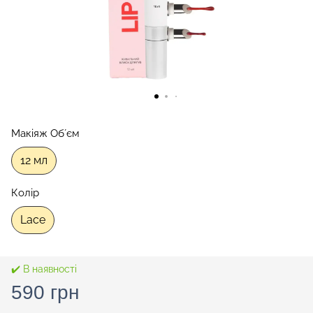
Макіяж Обʼєм
12 мл
Колір
Lace
✔️ В наявності
590 грн