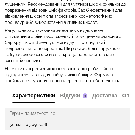
лущенням. Рекомендований для чутливої шкіри, схильної до
подразнення від зовнішніх факторів. Засіб ефективний для
відновлення шкіри після агресивних косметологічних
процедур або використання активних кислот.
Регулярне застосування забезпечує відновлення
оптимального рівня зволоженості та зміцнення захисного
бар'єру шкіри. Зменшується відчуття стягнутості,
подразнення та почервонінь. Шкіра стає більш пружною,
набуває здорового сяйва та краще переносить вплив
зовнішніх чинників.
Не містить агресивних консервантів, що робить його
підходящим навіть для найчутливішої шкіри. Формула
пройшла тестування на гіпоалергенність та безпечність.
Характеристики
Відгуки
Доставка
Опл
4
Термін придатності до
50 мл - 05.09.2028