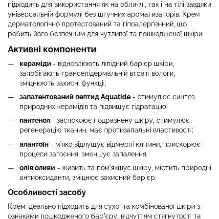
підходить для використання як на обличчі, так і на тілі завдяки
універсальній формулі без штучних ароматизаторів. Крем
дерматологічно протестований та гіпоалергенний, що
робить його безпечним для чутливої та пошкодженої шкіри.
Активні компоненти
кераміди
- відновлюють ліпідний бар'єр шкіри,
запобігають трансепідермальній втраті вологи,
зміцнюють захисні функції;
запатентований пептид Aquatide
- стимулює синтез
природних керамідів та підвищує гідратацію;
пантенол
- заспокоює подразнену шкіру, стимулює
регенерацію тканин, має протизапальні властивості;
алантоїн
- м'яко відлущує відмерлі клітини, прискорює
процеси загоєння, зменшує запалення;
олія оливи
- живить та пом'якшує шкіру, містить природні
антиоксиданти, зміцнює захисний бар'єр.
Особливості засобу
Крем ідеально підходить для сухої та комбінованої шкіри з
ознаками пошкодженого бар'єру, відчуттям стягнутості та