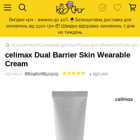
Вигідне кря - знижки до 40% 🐣 Безкоштовна доставка для
замовлень від 1500 грн 📦 Швидка відправка замовлень 7 днів
на тиждень
Косметика
Основний догляд
Крем для обличчя
Крем для 
celimax Dual Barrier Skin Wearable
Cream
Артикул:
8809606850505
4 відгуки