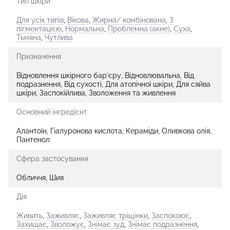
Тип шкіри
Для усіх типів
,
Вікова
,
Жирна/ комбінована
,
З
пігментацією
,
Нормальна
,
Проблемна (акне)
,
Суха
,
Тьмяна
,
Чутлива
Призначення
Відновлення шкірного бар’єру, Відновлювальна, Від
подразнення, Від сухості, Для атопічної шкіри, Для сяйва
шкіри, Заспокійлива, Зволоження та живлення
Основний інгредієнт
Алантоїн, Гіалуронова кислота, Кераміди, Оливкова олія,
Пантенол
Сфера застосування
Обличчя, Шия
Дія
Живить
,
Заживляє
,
Заживляє тріщінки
,
Заспокоює
,
Захищає
,
Зволожує
,
Знімає зуд
,
Знімає подразнення
,