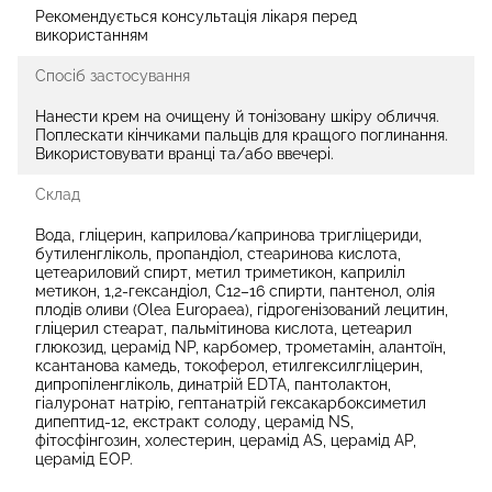
Рекомендується консультація лікаря перед
використанням
Спосіб застосування
Нанести крем на очищену й тонізовану шкіру обличчя.
Поплескати кінчиками пальців для кращого поглинання.
Використовувати вранці та/або ввечері.
Склад
Вода, гліцерин, каприлова/капринова тригліцериди,
бутиленгліколь, пропандіол, стеаринова кислота,
цетеариловий спирт, метил триметикон, каприліл
метикон, 1,2-гександіол, C12–16 спирти, пантенол, олія
плодів оливи (Olea Europaea), гідрогенізований лецитин,
гліцерил стеарат, пальмітинова кислота, цетеарил
глюкозид, церамід NP, карбомер, трометамін, алантоїн,
ксантанова камедь, токоферол, етилгексилгліцерин,
дипропіленгліколь, динатрій EDTA, пантолактон,
гіалуронат натрію, гептанатрій гексакарбоксиметил
дипептид-12, екстракт солоду, церамід NS,
фітосфінгозин, холестерин, церамід AS, церамід AP,
церамід EOP.