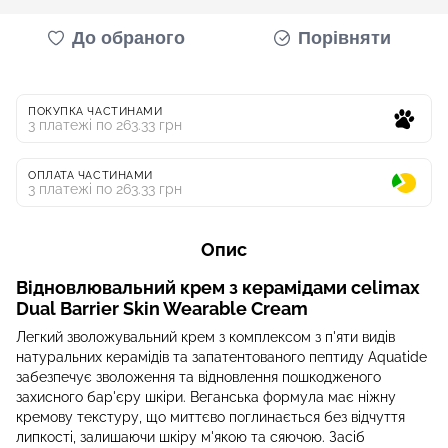
До обраного
Порівняти
ПОКУПКА ЧАСТИНАМИ
3 платежі по 263.33 грн
ОПЛАТА ЧАСТИНАМИ
3 платежі по 263.33 грн
Опис
Відновлювальний крем з керамідами celimax
Dual Barrier Skin Wearable Cream
Легкий зволожувальний крем з комплексом з п'яти видів
натуральних керамідів та запатентованого пептиду Aquatide
забезпечує зволоження та відновлення пошкодженого
захисного бар'єру шкіри. Веганська формула має ніжну
кремову текстуру, що миттєво поглинається без відчуття
липкості, залишаючи шкіру м'якою та сяючою. Засіб