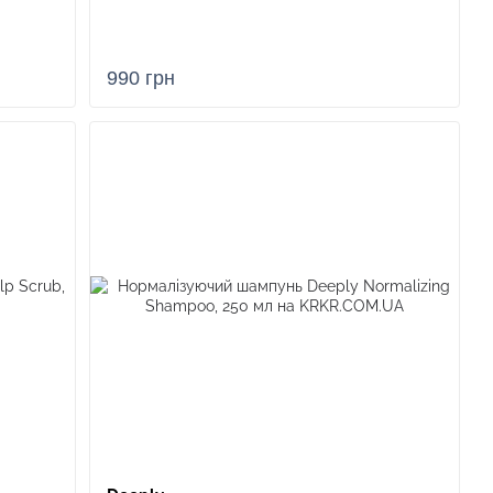
а турботи
и повноцінний цикл оновлення, від глибокого очищення
990 грн
інійка вирішує конкретні завдання, повертаючи втрачену
ікулів ефективно борються з втратою густоти, а спеціальні
ий холодний відтінок без пересушування.
денної рутини:
исокоякісних олій, рослинних екстрактів та протеїнових
відновлювальну силу.
чини та делікатні відлущувачі нормалізують роботу
сновою для зростання міцних волосин.
evival, а також маски-підкладки (Amino, Lipido, Protein)
йбільш пошкоджені ділянки.
ть невидимий щит, який запобігає руйнуванню білкових
реміальну якість інгредієнтів та доступність, дозволяючи
дома.