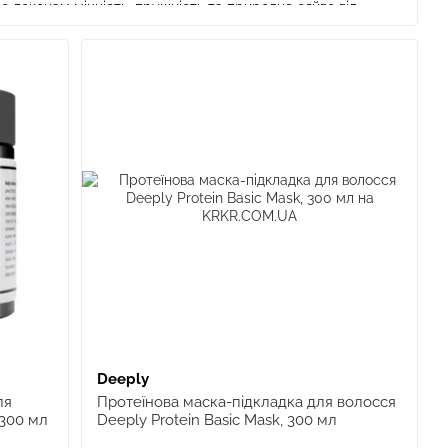
є локонам міцність, пружність та природне сяйво від
ирає, орієнтуючись на максимальну чистоту та безпечність.
роль якості, що гарантує його відповідність найвищим
 довкілля є невіддільною частиною цього проєкту.
аринах та має підтверджені веганські склади, які не
гічно протестованими, що мінімізує ризик виникнення
тему очищення з чітко визначеним рівнем pH (від 6.5 до
удь-якого типу пошкоджень.
необхідні активи, які приносять реальний результат і не
ресивними хімічними сполуками.
ексних лінійок покращує показники утримання вологи на
Deeply
.
ля
Протеїнова маска-підкладка для волосся
ні шари кортексу, заповнюючи порожнечі амінокислотами,
 300 мл
Deeply Protein Basic Mask, 300 мл