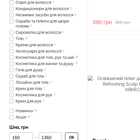
Спреї для волосся
1
Кондиціонери для волосся
3
Незмивні засоби для волосся
5
Скраби та пілінги для шкіри
390 грн
450 грн
голови
2
Сироватка для волосся
1
Тіло
12
Креми для волосся
1
Аксесуари для волосся
1
Косметика для тіла, рук та шиї
15
Косметика для ванни та душу
8
Гель для душу
3
Скраб для тіла
3
Лосьйон для тіла
3
Крем для тіла
3
Косметика для рук
3
Крем для рук
3
Новинка
15
Акція
10
Ціна, грн
Від Ціна, грн
До Ціна, грн
ОК