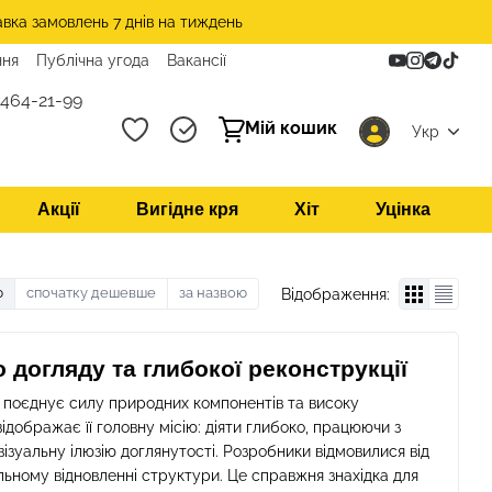
авка замовлень 7 днів на тиждень
ння
Публічна угода
Вакансії
 464-21-99
Мій кошик
Укр
Акції
Вигідне кря
Хіт
Уцінка
ю
спочатку дешевше
за назвою
Відображення:
 догляду та глибокої реконструкції
о поєднує силу природних компонентів та високу
ідображає її головну місію: діяти глибоко, працюючи з
уальну ілюзію доглянутості. Розробники відмовилися від
ьному відновленні структури. Це справжня знахідка для