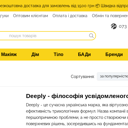
Безкоштовна доставка для замовлень від 1500 грн 📦 Швидка відпр
дгуки
Оптовим клієнтам
Оплата і доставка
Обмін та поверне
такти
073
Макіяж
Дім
Тіло
БАДи
Бренди
за популярніст
Сортування:
Deeply - філософія усвідомленого
Deeply - це сучасна українська марка, яка віртуозн
ефективність трихологічних формул. Назва компанії в
першопричиною проблеми, а не просто створюючи віз
поверхневих рішень, зосередившись на фундаментал