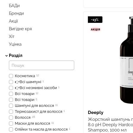
БАДи
Бренди
−13%
Акції
Вигідне кря
Хіт
Уцінка
Розділ
Косметика
12
👉Всі шампуні
1
👉Всі незмивні засоби
1
Всі товари
12
Всі товари
5
Шампуні для волосся
11
Термозахист для волосся
1
Deeply
Волосся
28
Жорсткий шампунь 
Маски для волосся
11
8.0 pH Deeply Hardco
Олійки та масла для волосся
1
Shampoo, 1000 мл