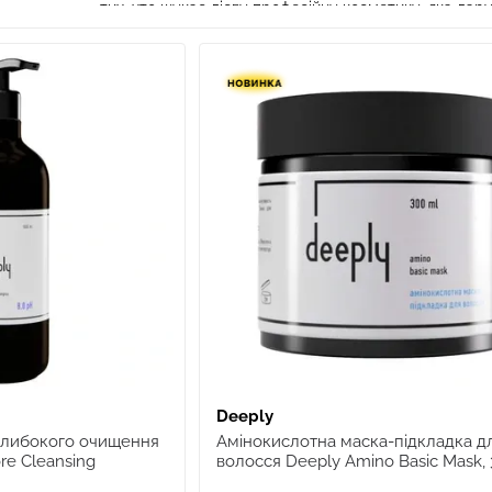
тих, хто шукає дієву професійну косметику, яка дару
самих коренів до кінчиків.
Свої основні діючі речовини компанія ретельно відб
Кожен засіб проходить суворий багаторівневий конт
європейським стандартам. Етичність та турбота про
Продукція є абсолютно етичною, не тестується на тв
містять жодних інгредієнтів тваринного походження.
Що важливо знати про підхід виробника:
Дерматологічна безпека:
Всі товари є дерматоло
подразнень навіть на найбільш чутливій шкірі.
Точна кислотність:
Марка пропонує унікальну сис
8.0), що дозволяє підібрати ідеальну базу для б
Мінімалістичні формули:
У складі присутні лише 
переобтяжують пасма зайвими силіконами чи аг
Доведена результативність:
Використання компл
Deeply
45%, повертаючи еластичність та здоровий блиск
глибокого очищення
Амінокислотна маска-підкладка д
Багаторівнева дія:
Компоненти проникають у різ
re Cleansing
волосся Deeply Amino Basic Mask,
ліпідами та протеїнами.