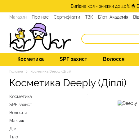
Перейти до основного контенту
Вигідне кря - знижки до 40% 🐣 
Магазин
Про нас
Сертифікати
ТЗК
Б'юті Академія
Ві
Програма лояльності
ЗМІ про нас
Експерти KRKR
Кон
Косметика
SPF захист
Волосся
Головна
Косметика Deeply (Діплі)
Косметика Deeply (Діплі)
Косметика
SPF захист
Волосся
Макіяж
Дім
Тіло