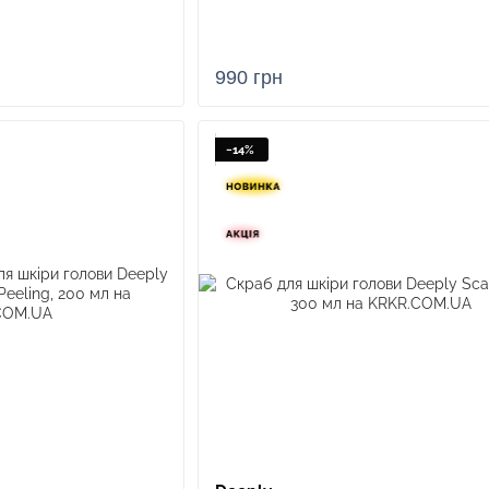
Ключові напрямки відновлення т
Асортимент створений таким чином, щоб забезпечит
990 грн
епідермісу до фінального захисту кутикули. Кожна л
життєву силу. Наприклад, засоби для стимуляції фол
тонувальні склади допомагають зберегти благородн
−14%
Чому deeply вважається особливим вибором для що
Глибоке джерело натуральності:
Використання в
комплексів забезпечує потужну загоювальну та 
Ексфоліація нового рівня:
Освіжаючі кислотні роз
сальних залоз і дозволяють шкірі дихати, що є о
Холодне відновлення:
Двокрокова система Total R
діють як будівельний матеріал, що реставрує на
Надійний термозахист:
Спреї та флюїди створюю
зв'язків під час впливу високих температур.
Доступна розкіш:
Компанія майстерно поєднала п
кожному насолоджуватися салонним доглядом в