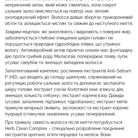
неприємний запах, який може з’являтись, коли секрет
сальних залоз окислюється на повітрі, має легкий
охолоджуючий ефект. Волосся довше зберігає прикореневий
об’єм та залишається чистим та свіжим до наступного миття.
Завдяки міцелам, які захоплюють і видаляють з поверхні жир,
забезпечується глибоке очищення шкіри голови і не
порушується природня гідроліпідна плівка, що утримує
вологу. Антимікробний актив піроктон оламін має фунгіцидну
дію проти грибків роду Маласезія, попереджає появу лупи,
усуває свербіж та зменшує випадіння волосся.
Запатентований комплекс рослинних екстрактів Anti-Sebum
P (HD), що входить до складу шампуню, спрямований на
регуляцію роботи сальних залоз та допомагає заспокоїти
шкіру голови: екстракт сосни болотяної (має в’яжучу дію,
зменшує кількість себуму), екстракт кореня в’язу Давида
(усуває запалення, підтримує гідробаланс), екстракт квітів
примули вечірньої (живить, заспокоює) та екстракт кореню
пуерарії (стимулює оновлення, усуває почервоніння).
Про тривалу свіжість волосся після миття потурбується
Herb Clean Complex – спеціально розроблене поєднання
екстрактів орегано, м’яти перцевої та меліси. Вони