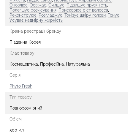
Оновлює
,
Освіжає
,
Очищує
,
Підвищує пружність
,
Полегшує розчісування
,
Прискорює ріст волосся
,
Реконструює
,
Розгладжує
,
Тонізує шкіру голови
,
Тонує
,
Усуває надмірну жирність
Країна реєстрації бренду
Південна Корея
Клас товару
Космецевтика, Професійна, Натуральна
Серія
Phyto Fresh
Тип товару
Повнорозмірний
Об'єм
500 мл