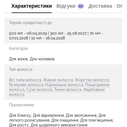
Характеристики
Відгуки
Доставка
Опл
67
Термін придатності до
500 мл - 06.04.2029 | 300 мл - 25.08.2027 | 70 мл -
07.01.2028 | 10 мл - 16.04.2028
Категорія
Для жінок, Для чоловіків
Тип волосся
Всі типи волосся
,
Жирне волосся
,
Жорстке волосся
,
Кучеряве волосся
,
Нормальне волосся
,
Пошкоджене
волосся
,
Сухе волосся
,
Тонке волосся
,
Фарбоване
волосся
Призначення
Для блиску, Для відновлення, Для зволоження, Для
легкого розчісування, Для очищення, Для пом'якшення,
Для росту, Для щоденного використання