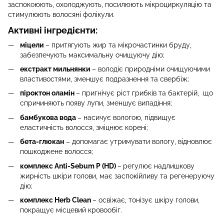
заспокоюють, охолоджують, посилюють мікроциркуляцію та
стимулюють волосяні фолікули.
Активні інгредієнти:
міцели
– притягують жир та мікрочастинки бруду,
забезпечують максимальну очищуючу дію;
екстракт мильнянки
– володіє природніми очищуючими
властивостями, зменшує подразнення та свербіж;
піроктон оламін
– пригнічує ріст грибків та бактерій, що
спричиняють появу лупи, зменшує випадіння;
бамбукова вода
– насичує вологою, підвищує
еластичність волосся, зміцнює корені;
бета-глюкан
– допомагає утримувати вологу, відновлює
пошкоджене волосся;
комплекс Anti-Sebum P (HD)
–
регулює надлишкову
жирність шкіри голови, має заспокійливу та регенеруючу
дію;
комплекс Herb Clean
– освіжає, тонізує шкіру голови,
покращує місцевий кровообіг.