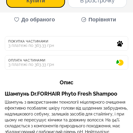
В розстрочку
Купити
До обраного
Порівняти
ПОКУПКА ЧАСТИНАМИ
3 платежі по 363.33 грн
ОПЛАТА ЧАСТИНАМИ
3 платежі по 363.33 грн
Опис
Шампунь Dr.FORHAIR Phyto Fresh Shampoo
Шампунь з використанням технології міцелярного очищення
ефективно позбавляє шкіру голови від щоденних забруднень,
надлишкового себуму, залишків засобів для стайлінгу, і при
цьому не пересушує кінчики та довжину волосся. На 94%
складається з компонентів природнього походження, має
збалансований слабокислий рівень pH. Нейтралізує