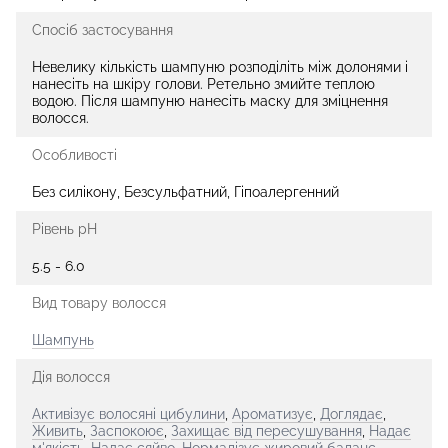
Спосіб застосування
Невелику кількість шампуню розподіліть між долонями і
нанесіть на шкіру голови. Ретельно змийте теплою
водою. Після шампуню нанесіть маску для зміцнення
волосся.
Особливості
Без силікону, Безсульфатний, Гіпоалергенний
Рівень pH
5.5 - 6.0
Вид товару волосся
Шампунь
Дія волосся
Активізує волосяні цибулини
,
Ароматизує
,
Доглядає
,
Живить
,
Заспокоює
,
Захищає від пересушування
,
Надає
м'якість
,
Надає сяйво
,
Нормалізує жировий баланс
,