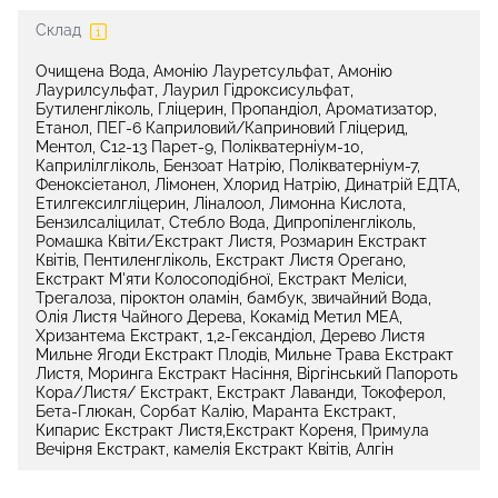
Склад
Очищена Вода, Амонію Лауретсульфат, Амонію
Лаурилсульфат, Лаурил Гідроксисульфат,
Бутиленгліколь, Гліцерин, Пропандіол, Ароматизатор,
Етанол, ПЕГ-6 Каприловий/Каприновий Гліцерид,
Ментол, C12-13 Парет-9, Полікватерніум-10,
Каприлілгліколь, Бензоат Натрію, Полікватерніум-7,
Феноксіетанол, Лімонен, Хлорид Натрію, Динатрій ЕДТА,
Етилгексилгліцерин, Ліналоол, Лимонна Кислота,
Бензилсаліцилат, Стебло Вода, Дипропіленгліколь,
Ромашка Квіти/Екстракт Листя, Розмарин Екстракт
Квітів, Пентиленгліколь, Екстракт Листя Орегано,
Екстракт М'яти Колосоподібної, Екстракт Меліси,
Трегалоза, піроктон оламін, бамбук, звичайний Вода,
Олія Листя Чайного Дерева, Кокамід Метил МЕА,
Хризантема Екстракт, 1,2-Гександіол, Дерево Листя
Мильне Ягоди Екстракт Плодів, Мильне Трава Екстракт
Листя, Моринга Екстракт Насіння, Віргінський Папороть
Кора/Листя/ Екстракт, Екстракт Лаванди, Токоферол,
Бета-Глюкан, Сорбат Калію, Маранта Екстракт,
Кипарис Екстракт Листя,Екстракт Кореня, Примула
Вечірня Екстракт, камелія Екстракт Квітів, Алгін