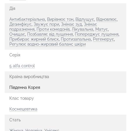
Дія
Антибактеріальна
,
Вирівнює тон
,
Відлущує
,
Відновлює
,
Дезинфікує
,
Звужує пори
,
Знімає зуд
,
Знімає
подразнення
,
Проти комедонів
,
Лікувальна
,
Матує
,
Очищає
,
Позбавляє від лущення
,
Попереджує лущення
,
Прибирає жирний блиск
,
Протизапальна
,
Регенерує
,
Регулює водно-жировий баланс шкіри
Серія
5 alfa control
Країна виробництва
Південна Корея
Клас товару
Космецевтика
Стать
Жіноча
,
Чоловіча
,
Унісекс