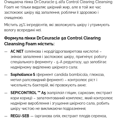
Очищаюча пінка Dr.Ceuracle 5 alfa Control Clearing Cleansing
Foam не тільки видаляє шкірний жир, але в той же час
заспокоює шкіру від запалення, роблячи її здоровою і
очищеною.
Містить 25% інгредієнтів, які зволожують шкіру і утримують
вологу всередині неї.
Формула пінки Dr.Ceuracle 5α Control Clearing
Cleansing Foam містить:
AC NET
(олеїнова і нордігідрогваяретова кислоти)
–
знімає запалення і заспокоює шкіру, пригнічує роботу
спеціального ферменту - 5-А редуктазу, що запобігає
надмірному виділенню шкірного сала;
Sopholiance S
(фермент candida bombicola, глюкоза,
метил рапсевидний фермент) – контролює ріст і
чисельність бактерій, які провокують акне;
SEPICONTROL ™ А5
(капрілоіл гліцин, саркозин, екстракт
кори кориці) – запатентований комплекс, який контролює
надмірне вироблення і згущення шкірного сала, робить
шкіру чистою не викликаючи подразнення;
REGU-SEB
—
(арганова олія, екстракт плодів сереноа,