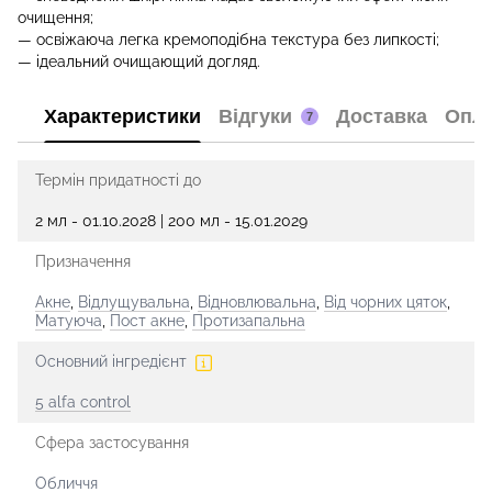
очищення;
— освіжаюча легка кремоподібна текстура без липкості;
— ідеальний очищающий догляд.
Характеристики
Відгуки
Доставка
Опл
7
Термін придатності до
2 мл - 01.10.2028 | 200 мл - 15.01.2029
Призначення
Акне
,
Відлущувальна
,
Відновлювальна
,
Від чорних цяток
,
Матуюча
,
Пост акне
,
Протизапальна
Основний інгредієнт
5 alfa сontrol
Сфера застосування
Обличчя