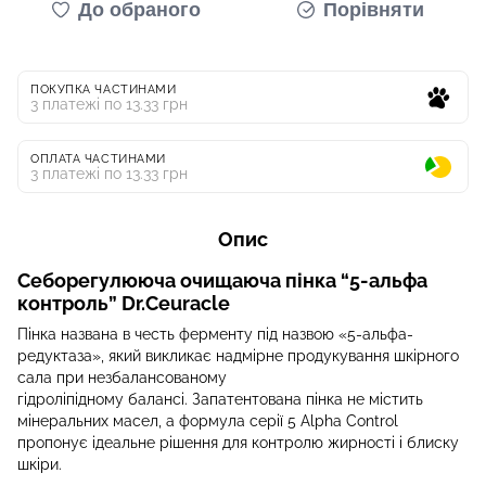
До обраного
Порівняти
ПОКУПКА ЧАСТИНАМИ
3 платежі по 13.33 грн
ОПЛАТА ЧАСТИНАМИ
3 платежі по 13.33 грн
Опис
Себорегулююча очищаюча пінка “5-альфа
контроль” Dr.Ceuracle
Пінка названа в честь ферменту під назвою «5-альфа-
редуктаза», який викликає надмірне продукування шкірного
сала при незбалансованому
гідроліпідному балансі. Запатентована пінка не містить
мінеральних масел, а формула серії 5 Alpha Control
пропонує ідеальне рішення для контролю жирності і блиску
шкіри.