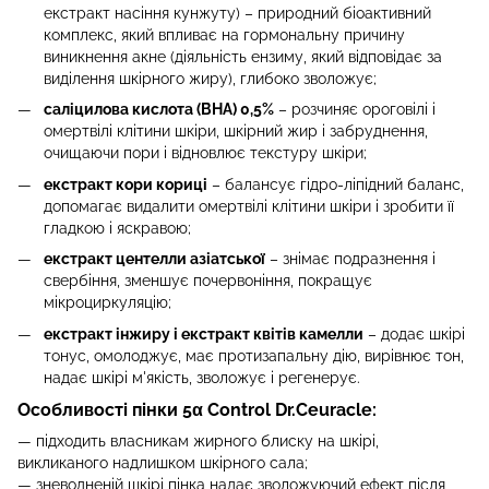
екстракт насіння кунжуту) –
природний біоактивний
комплекс, який впливає на гормональну причину
виникнення акне (діяльність ензиму, який відповідає за
виділення шкірного жиру), глибоко зволожує;
саліцилова кислота (BHA) 0,5%
–
розчиняє ороговілі і
омертвілі клітини шкіри, шкірний жир і забруднення,
очищаючи пори і відновлює текстуру шкіри;
екстракт кори кориці
–
балансує гідро-ліпідний баланс,
допомагає видалити омертвілі клітини шкіри і зробити її
гладкою і яскравою;
екстракт центелли азіатської
–
знімає подразнення і
свербіння, зменшує почервоніння, покращує
мікроциркуляцію;
екстракт інжиру і екстракт квітів камелли
–
додає шкірі
тонус, омолоджує, має протизапальну дію, вирівнює тон,
надає шкірі м'якість, зволожує і регенерує.
Особливості пінки
5α Control
Dr.Ceuracle:
— підходить власникам жирного блиску на шкірі,
викликаного надлишком шкірного сала;
—
зневодненій шкірі пінка надає зволожуючий ефект після