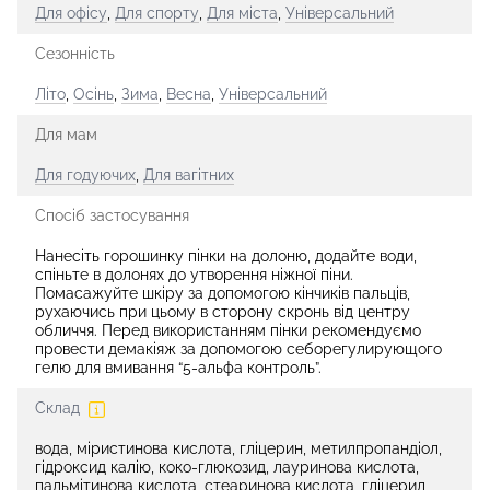
Для офісу
,
Для спорту
,
Для міста
,
Універсальний
Сезонність
Літо
,
Осінь
,
Зима
,
Весна
,
Універсальний
Для мам
Для годуючих
,
Для вагітних
Спосіб застосування
Нанесіть горошинку пінки на долоню, додайте води,
спіньте в долонях до утворення ніжної піни.
Помасажуйте шкіру за допомогою кінчиків пальців,
рухаючись при цьому в сторону скронь від центру
обличчя. Перед використанням пінки рекомендуємо
провести демакіяж за допомогою себорегулирующого
гелю для вмивання “5-альфа контроль”.
Склад
вода, міристинова кислота, гліцерин, метилпропандіол,
гідроксид калію, коко-глюкозид, лауринова кислота,
пальмітинова кислота, стеаринова кислота, гліцерил