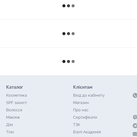
Каталог
Клієнтам
Косметика
Вхід до кабінету
SPF захист
Магазин
Волосся
Про нас
Макіяж
Сертифікати
Дім
ТЗК
Тіло
Б'юті Академія