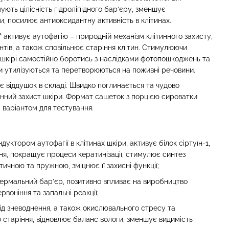
ють цілісність гідроліпідного бар’єру, зменшує
, посилює антиоксидантну активність в клітинах.
 активує аутофагію – природній механізм клітинного захисту,
ів, а також сповільнює старіння клітин. Стимулюючи
ає шкірі самостійно боротись з наслідками фотопошкоджень та
ди утилізуються та перетворюються на поживні речовини.
є віддушок в складі. Швидко поглинається та чудово
унний захист шкіри. Формат сашеток з порцією сироватки
м варіантом для тестування.
дуктором аутофагії в клітинах шкіри, активує білок сіртуїн-1,
ня, покращує процеси кератинізації, стимулює синтез
ичною та пружною, зміцнює її захисні функції;
ермальний бар’єр, позитивно впливає на виробництво
воніння та запальні реакції;
ід зневоднення, а також окислювального стресу та
старіння, відновлює баланс вологи, зменшує видимість