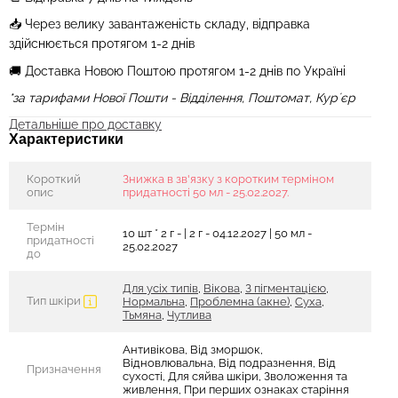
📥 Через велику завантаженість складу, відправка
здійснюється протягом 1
-2
днів
🚚 Доставка Новою Поштою протягом 1-2 днів по Україні
*за тарифами Нової Пошти - Відділення, Поштомат, Курʼєр
Детальніше про доставку
Характеристики
Короткий
Знижка в зв'язку з коротким терміном
опис
придатності 50 мл - 25.02.2027.
Термін
10 шт * 2 г - | 2 г - 04.12.2027 | 50 мл -
придатності
25.02.2027
до
Для усіх типів
,
Вікова
,
З пігментацією
,
Тип шкіри
Нормальна
,
Проблемна (акне)
,
Суха
,
Тьмяна
,
Чутлива
Антивікова, Від зморшок,
Відновлювальна, Від подразнення, Від
Призначення
сухості, Для сяйва шкіри, Зволоження та
живлення, При перших ознаках старіння