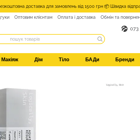
Безкоштовна доставка для замовлень від 1500 грн 📦 Швидка відпр
дгуки
Оптовим клієнтам
Оплата і доставка
Обмін та поверне
073
Макіяж
Дім
Тіло
БАДи
Бренди