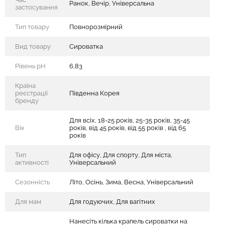
Ранок, Вечір, Універсальна
застосування
Тип товару
Повнорозмірний
Вид товару
Сироватка
Рівень рН
6,83
Країна
реєстрації
Південна Корея
бренду
Для всіх, 18-25 років, 25-35 років, 35-45
Вік
років, від 45 років, від 55 років , від 65
років
Тип
Для офісу, Для спорту, Для міста,
активності
Універсальний
Сезонність
Літо, Осінь, Зима, Весна, Універсальний
Для мам
Для годуючих, Для вагітних
Нанесіть кілька крапель сироватки на