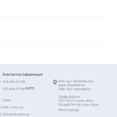
Контактна інформація
073 464-21-99
Київ, вул. Туманяна 15а
Івано-Франківськ
073 404 00 54
(ОПТ)
Офіс. Без самовивозу.
Графік роботи:
Viber
ОПТ Пн-Пт: 10:00–18:00
Роздріб Пн-Нд: 10:00–18:00
krkr_com_ua
Мапа проїзду
info@krkr.com.ua