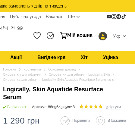
авка замовлень 7 днів на тиждень
ння
Публічна угода
Вакансії
Ще
 464-21-99
Мій кошик
Укр
Акції
Вигідне кря
Хіт
Уцінка
Головна
Косметика
Основний догляд
Сироватки для обличчя
Сироватки для обличчя Logically, Skin
Сироватка для обличчя Logically, Skin Aquatide Resurface Serum, 50 мл
Logically, Skin Aquatide Resurface
Serum
✔️ В наявності
Артикул: 8809645450018
3 відгуки
1 290 грн
Порівняти
В бажання