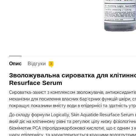
Опис
Відгуки
3
Зволожувальна сироватка для клітинног
Resurface Serum
Сироватка-захист з комплексом зволожувачів, антиоксидантів
механізми для посилення власних бар’єрних функцій шкіри, 
покращує показники вмісту води в епідермісі та здатність утр
До складу формули Logically, Skin Aquatide Resurface Serum
який діє на клітинному рівні та регулює цілу низку фізіологіч
біоміметик PCA (піролідонкарбонової кислоти), що є одним з
шару епідермісу, та характеризується кращими вологоутрим