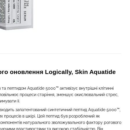
о оновлення Logically, Skin Aquatide
 та пептидом Aquatide 5000™ активізує внутрішні клітинні
сповільнює процеси старіння, зменшує окислювальний стрес,
имувати її.
 входить запатентований синтетичний пептид Aquatide 5000™,
них процесів в шкірі. Цей пептид був розроблений як
 компонентів натурального зволожувального фактору рогового
уючими властивостями та високою стабільністю. Він