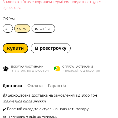
Знижка в зв'язку з коротким терміном придатності 50 мл -
25.02.2027.
Об `єм
2 г
50 мл
10 шт * 2 г
В розстрочку
Купити
ПОКУПКА ЧАСТИНАМИ
ОПЛАТА ЧАСТИНАМИ
3 платежі по 430.00 грн
3 платежі по 430.00 грн
Доставка
Оплата
Гарантія
📦 Бе
зкоштовна доставка на замовлення від 1500 грн
[
рахується після знижки
]
✔️ Власний склад та актуальна наявність товару
📆 Відправка 7 днів на тиждень