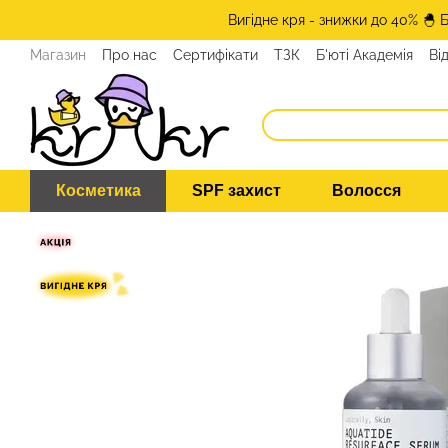
Перейти до основного контенту
Вигідне кря - знижки до 40% 🐣 
Магазин
Про нас
Сертифікати
ТЗК
Б'юті Академія
Ві
Косметика
SPF захист
Волосся