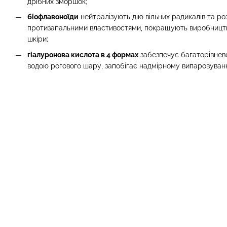
дрібних зморшок;
біофлавоноїди
нейтралізують дію вільних радикалів та 
протизапальними властивостями, покращують виробництво
шкіри;
гіалуронова кислота в 4 формах
забезпечує багаторівнев
водою рогового шару, запобігає надмірному випаровуванн