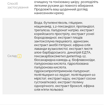
очищену та тонізовану шкіру, розподіліть
Спосіб
легкими рухами до повного вбирання.
застосування
Продовжіть ваш щоденний догляд
нанесенням крему.
Вода, бутиленгліколь, гліцерин,
ніацинамід, 1,2-гександіол, пропандіол,
трегалоза, гіалуронат натрію, екстракт
корейського прострілу, екстракт уснеї
бородовидної, екстракт плодів
зантоксілума перцевого, аденозин,
екстракт акебії п’ятірної, ефірна олія
лаванди вузьколистої, екстракт листя
алое барбадоського, динатрій ЕДТА,
Склад
гексакарбоксіметил дипептид-12,
біосахаридна камедь-4, біофлавоноїди,
гіалуронова кислота, гідролізована
гіалуронова кислота,
гідроксипропілтримонію гіалуронат,
полігліцерил-10 лаурат, полігліцерил-10
мірістат, екстракт юдзу, екстракт сосни
густоквіткової, екстракт полину
однорічного, екстракт броколі, ефірна
олія м’яти польової.