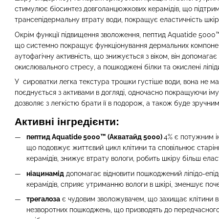
стимулює біосинтез довголанцюжкових керамідів, що підтриму
трансепідермальну втрату води, покращує еластичність шкіри
Окрім функції підвищення зволоження, пептид Aquatide 5000™
що системно покращує функціонування дермальних компонент
аутофагічну активність, що знижується з віком, він допомаг
окислювального стресу, а пошкоджені білки та окислені ліпі
У сироватки легка текстура трошки густіше води, вона не ма
поєднується з активами в догляді, одночасно покращуючи ім
дозволяє з легкістю брати її в подорож, а також буде зручни
Активні інгредієнти:
пептид Aquatide 5000™ (Акватайд 5000)
4% є потужним ін
що подовжує життєвий цикл клітини та сповільнює старін
керамідів, знижує втрату вологи, робить шкіру більш еласт
ніацинамід
допомагає відновити пошкоджений ліпідо-епід
керамідів, сприяє утриманню вологи в шкірі, зменшує почер
трегалоза
є чудовим зволожувачем, що захищає клітини в
незворотних пошкоджень, що призводять до передчасного 