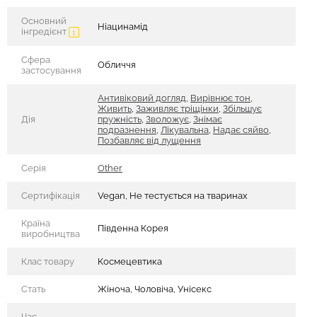
Основний
Ніацинамід
інгредієнт
Сфера
Обличчя
застосування
Антивіковий догляд
,
Вирівнює тон
,
Живить
,
Заживляє тріщінки
,
Збільшує
Дія
пружність
,
Зволожує
,
Знімає
подразнення
,
Лікувальна
,
Надає сяйво
,
Позбавляє від лущення
Серія
Other
Сертифікація
Vegan, Не тестується на тваринах
Країна
Південна Корея
виробництва
Клас товару
Космецевтика
Стать
Жіноча, Чоловіча, Унісекс
Час