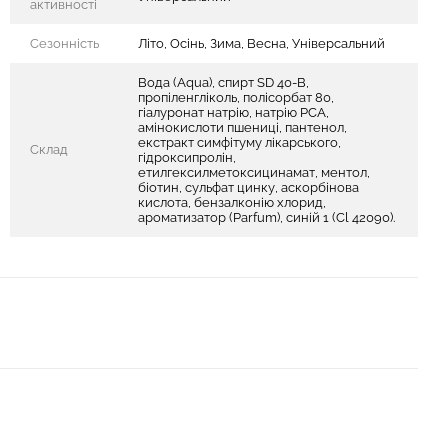
активності
Сезонність
Літо, Осінь, Зима, Весна, Універсальний
Вода (Aqua), спирт SD 40-B,
пропіленгліколь, полісорбат 80,
гіалуронат натрію, натрію PCA,
амінокислоти пшениці, пантенол,
екстракт симфітуму лікарського,
Склад
гідроксипролін,
етилгексилметоксицинамат, ментол,
біотин, сульфат цинку, аскорбінова
кислота, бензалконію хлорид,
ароматизатор (Parfum), синій 1 (Cl 42090).