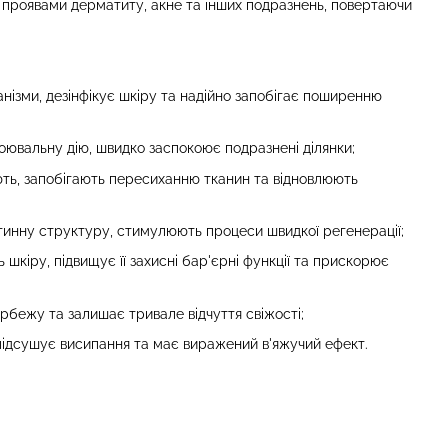
з проявами дерматиту, акне та інших подразнень, повертаючи
нізми, дезінфікує шкіру та надійно запобігає поширенню
оювальну дію, швидко заспокоює подразнені ділянки;
ть, запобігають пересиханню тканин та відновлюють
тинну структуру, стимулюють процеси швидкої регенерації;
 шкіру, підвищує її захисні бар'єрні функції та прискорює
рбежу та залишає тривале відчуття свіжості;
підсушує висипання та має виражений в'яжучий ефект.