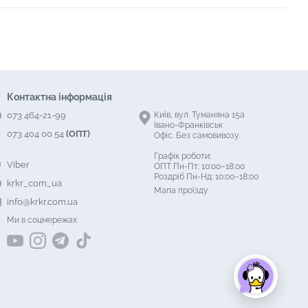
Контактна інформація
073 464-21-99
Київ, вул. Туманяна 15а
Івано-Франківськ
073 404 00 54
(ОПТ)
Офіс. Без самовивозу.
Графік роботи:
Viber
ОПТ Пн-Пт: 10:00–18:00
Роздріб Пн-Нд: 10:00–18:00
krkr_com_ua
Мапа проїзду
info@krkr.com.ua
Ми в соцмережах