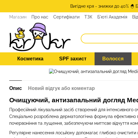
Перейти до основного контенту
Вигідне кря - знижки до 40% 🐣 
Магазин
Про нас
Сертифікати
ТЗК
Б'юті Академія
Ві
Косметика
SPF захист
Волосся
Опис
Новий відгук або коментар
Очищуючий, антизапальний догляд Med
Професійний лікувальний засіб створений для інтенсивного оч
Спеціально розроблена дерматологічна формула ефективно при
почервоніння та лущення, забезпечуючи миттєве відчуття ко
Регулярне нанесення лосьйону допомагає глибоко очистити п