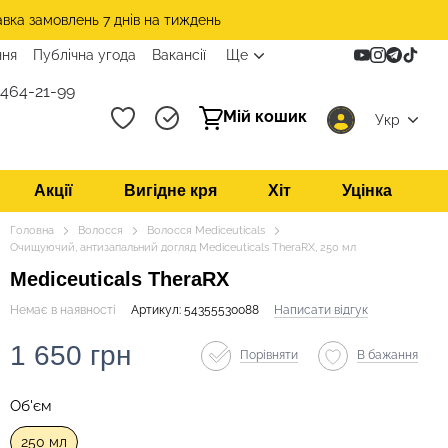
авка замовлень 7 днів на тиждень
ння
Публічна угода
Вакансії
Ще
 464-21-99
Мій кошик
Укр
Акції
Вигідне кря
Хіт
Уцінка
Головна
Волосся
Волосся Mediceuticals
Очищуючий, антизапальний догляд Mediceuticals TheraRX, 250 мл
Mediceuticals TheraRX
Немає в наявності
Артикул: 54355530088
Написати відгук
1 650 грн
Порівняти
В бажання
Об'єм
250 мл