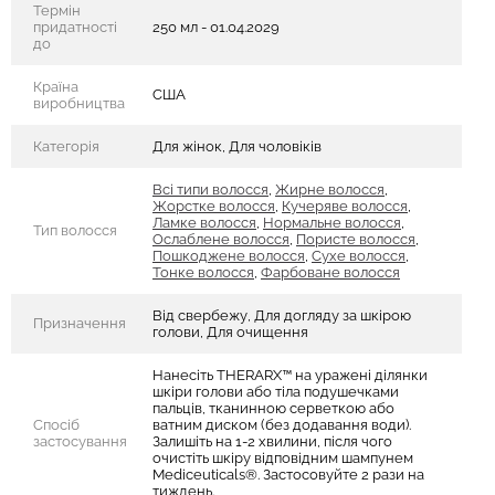
Термін
придатності
250 мл - 01.04.2029
до
Країна
США
виробництва
Категорія
Для жінок, Для чоловіків
Всі типи волосся
,
Жирне волосся
,
Жорстке волосся
,
Кучеряве волосся
,
Ламке волосся
,
Нормальне волосся
,
Тип волосся
Ослаблене волосся
,
Пористе волосся
,
Пошкоджене волосся
,
Сухе волосся
,
Тонке волосся
,
Фарбоване волосся
Від свербежу, Для догляду за шкірою
Призначення
голови, Для очищення
Нанесіть THERARX™ на уражені ділянки
шкіри голови або тіла подушечками
пальців, тканинною серветкою або
Спосіб
ватним диском (без додавання води).
застосування
Залишіть на 1-2 хвилини, після чого
очистіть шкіру відповідним шампунем
Mediceuticals®. Застосовуйте 2 рази на
тиждень.