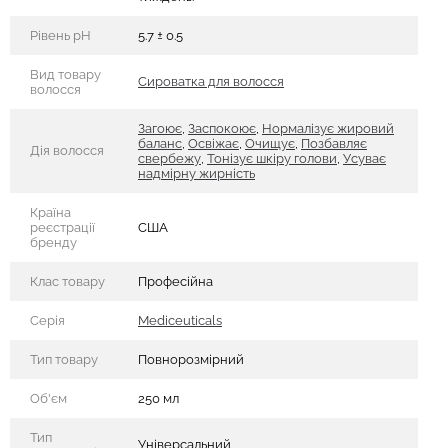
Рівень pH
5.7 ± 0.5
Вид товару
Сироватка для волосся
волосся
Загоює
,
Заспокоює
,
Нормалізує жировий
баланс
,
Освіжає
,
Очищує
,
Позбавляє
Дія волосся
свербежу
,
Тонізує шкіру голови
,
Усуває
надмірну жирність
Країна
реєстрації
США
бренду
Клас товару
Професійна
Серія
Mediceuticals
Тип товару
Повнорозмірний
Об'єм
250 мл
Тип
Універсальний