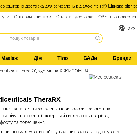
Безкоштовна доставка для замовлень від 1500 грн 📦 Швидка відпр
дгуки
Оптовим клієнтам
Оплата і доставка
Обмін та поверне
073
Макіяж
Дім
Тіло
БАДи
Бренди
iceuticals TheraRX
ищення та зняття запалень шкіри голови і всього тіла.
гнічує патогенні бактерії, які викликають свербіж,
мфорту та полегшення.
ори, нормалізувати роботу сальних залоз та підготувати