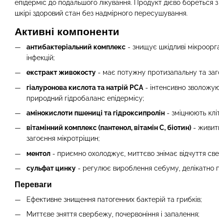
епідерміс до подальшого лікування. Продукт дієво бореться 
шкірі здоровий стан без надмірного пересушування.
Активні компоненти
антибактеріальний комплекс
- знищує шкідливі мікроорга
інфекцій;
екстракт живокосту
- має потужну протизапальну та заг
гіалуронова кислота та натрій PCA
- інтенсивно зволожую
природний гідробаланс епідермісу;
амінокислоти пшениці та гідроксипролін
- зміцнюють клі
вітамінний комплекс (пантенол, вітамін С, біотин)
- живить
загоєння мікротріщин;
ментол
- приємно охолоджує, миттєво знімає відчуття све
сульфат цинку
- регулює вироблення себуму, делікатно 
Переваги
Ефективне знищення патогенних бактерій та грибків;
Миттєве зняття свербежу, почервоніння і запалення;