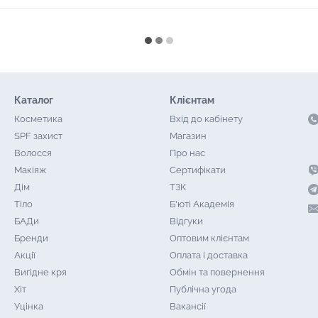
Каталог
Клієнтам
Косметика
Вхід до кабінету
SPF захист
Магазин
Волосся
Про нас
Макіяж
Сертифікати
Дім
ТЗК
Тіло
Б'юті Академія
БАДи
Відгуки
Бренди
Оптовим клієнтам
Акції
Оплата і доставка
Вигідне кря
Обмін та повернення
Хіт
Публічна угода
Уцінка
Вакансії