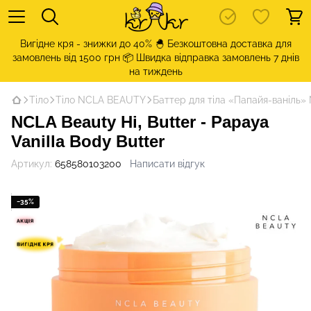
Вигідне кря - знижки до 40% 🐣 Безкоштовна доставка для
замовлень від 1500 грн 📦 Швидка відправка замовлень 7 днів
на тиждень
Тіло
Тіло NCLA BEAUTY
Баттер для тіла «Папайя-ваніль» N
NCLA Beauty Hi, Butter - Papaya
Vanilla Body Butter
Артикул:
658580103200
Написати відгук
−35%