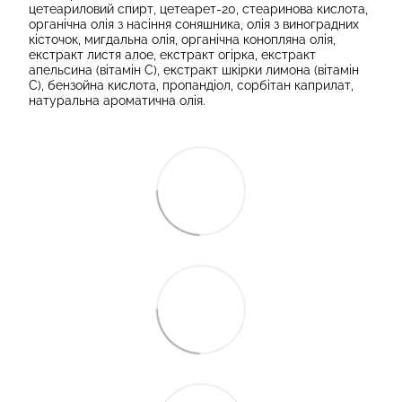
цетеариловий спирт, цетеарет-20, стеаринова кислота,
органічна олія з насіння соняшника, олія з виноградних
кісточок, мигдальна олія, органічна конопляна олія,
екстракт листя алое, екстракт огірка, екстракт
апельсина (вітамін С), екстракт шкірки лимона (вітамін
С), бензойна кислота, пропандіол, сорбітан каприлат,
натуральна ароматична олія.