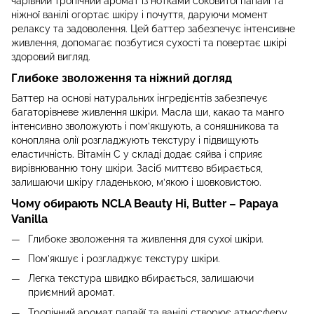
чарівний тропічний аромат із нотками соковитої папайї та
ніжної ванілі огортає шкіру і почуття, даруючи момент
релаксу та задоволення. Цей баттер забезпечує інтенсивне
живлення, допомагає позбутися сухості та повертає шкірі
здоровий вигляд.
Глибоке зволоження та ніжний догляд
Баттер на основі натуральних інгредієнтів забезпечує
багаторівневе живлення шкіри. Масла ши, какао та манго
інтенсивно зволожують і пом’якшують, а соняшникова та
конопляна олії розгладжують текстуру і підвищують
еластичність. Вітамін С у складі додає сяйва і сприяє
вирівнюванню тону шкіри. Засіб миттєво вбирається,
залишаючи шкіру гладенькою, м’якою і шовковистою.
Чому обирають NCLA Beauty Hi, Butter – Papaya
Vanilla
Глибоке зволоження та живлення для сухої шкіри.
Пом’якшує і розгладжує текстуру шкіри.
Легка текстура швидко вбирається, залишаючи
приємний аромат.
Тропічний аромат папайї та ванілі створює атмосферу