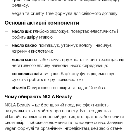
релаксу.
Vegan та cruelty-free формула для свідомого догляду.
Основні активні компоненти
масло ши
: глибоко зволожує, повертає еластичність і
робить шкіру м’якою;
масло какао
: пом’якшує, утримує вологу і насичує
жирними кислотами;
масло манго
: забезпечує пружність шкіри та захищає від
негативного впливу навколишнього середовища;
конопляна олія
: зміцнює бар’єрну функцію, зменшує
сухість і робить шкіру шовковистою;
вітамін С
: вирівнює тон шкіри та надає їй сяйва.
Чому обирають NCLA Beauty
NCLA Beauty – це бренд, який поєднує ефективність,
натуральність і турботу про планету. Баттер для тіла
«Папайя-ваніль» створений для тих, хто прагне забезпечити
своїй шкірі глибоке зволоження та природне сяйво. Завдяки
vegan формулі та органічним інгредієнтам, цей засіб стане