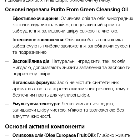
Основні переваги Purito From Green Cleansing Oil
Ефективне очищення:
Оливкова олія та олія виноградних
кісточок видаляють макіяж, сонцезахисний крем та
забруднення, залишаючи шкіру свіжою та чистою.
Інтенсивне зволоження:
Олія жожоба та соняшника
забезпечують глибоке зволоження, запобігаючи сухості
та подразненню.
Заспокійлива дія:
Натуральні інгредієнти, такі як олія
мигдалю, допомагають знизити запалення та заспокоїти
подразнену шкіру.
Веганська формула:
Засіб не містить синтетичних
ароматизаторів та агресивних хімічних речовин, тому є
безпечним навіть для чутливої шкіри.
Емульгуюча текстура:
Легко змивається водою,
залишаючи шкіру чистою, м'якою та зволоженою без
відчуття жирності.
Основні активні компоненти
Оливкова олія (Olea Europaea Fruit Oil):
Глибоко живить