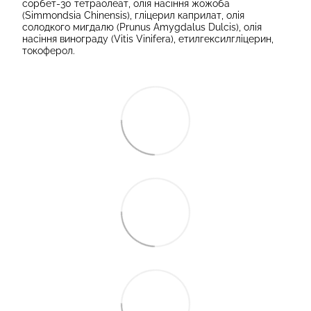
сорбет-30 тетраолеат, олія насіння жожоба
(Simmondsia Chinensis), гліцерил каприлат, олія
солодкого мигдалю (Prunus Amygdalus Dulcis), олія
насіння винограду (Vitis Vinifera), етилгексилгліцерин,
токоферол.