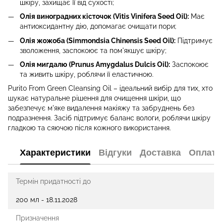
шкіру, захищає її від сухості;
Олія виноградних кісточок (Vitis Vinifera Seed Oil):
Має
антиоксидантну дію, допомагає очищати пори;
Олія жожоба (Simmondsia Chinensis Seed Oil):
Підтримує
зволоження, заспокоює та пом'якшує шкіру;
Олія мигдалю (Prunus Amygdalus Dulcis Oil):
Заспокоює
та живить шкіру, роблячи її еластичною.
Purito From Green Cleansing Oil – ідеальний вибір для тих, хто
шукає натуральне рішення для очищення шкіри, що
забезпечує м'яке видалення макіяжу та забруднень без
подразнення. Засіб підтримує баланс вологи, роблячи шкіру
гладкою та сяючою після кожного використання.
Характеристики
Відгуки
Доставка
Оплата
Термін придатності до
200 мл - 18.11.2028
Призначення