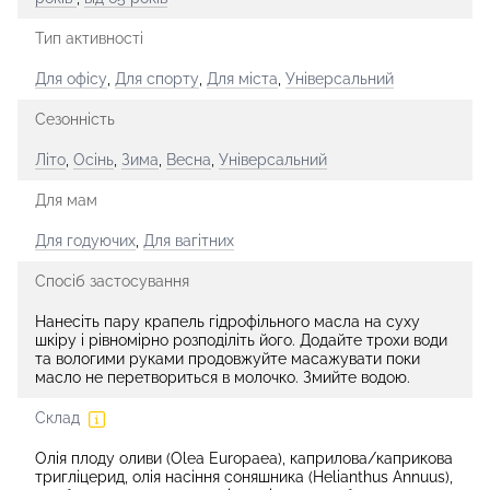
Тип активності
Для офісу
,
Для спорту
,
Для міста
,
Універсальний
Сезонність
Літо
,
Осінь
,
Зима
,
Весна
,
Універсальний
Для мам
Для годуючих
,
Для вагітних
Спосіб застосування
Нанесіть пару крапель гідрофільного масла на суху
шкіру і рівномірно розподіліть його. Додайте трохи води
та вологими руками продовжуйте масажувати поки
масло не перетвориться в молочко. Змийте водою.
Склад
Олія плоду оливи (Olea Europaea), каприлова/каприкова
тригліцерид, олія насіння соняшника (Helianthus Annuus),