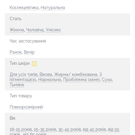
Космецевтика
,
Натуральна
Стать
Жіноча
,
Чоловіча
,
Унісекс
Час застосування
Ранок
,
Вечір
Тип шкіри
Для усіх типів
,
Вікова
,
Жирна/ комбінована
,
З
пігментацією
,
Нормальна
,
Проблемна (акне)
,
Суха
,
Тьмяна
Тип товару
Повнорозмірний
Вік
18-25 років
,
25-35 років
,
35-45 років
,
від 45 років
,
від 55
років
,
від 65 років