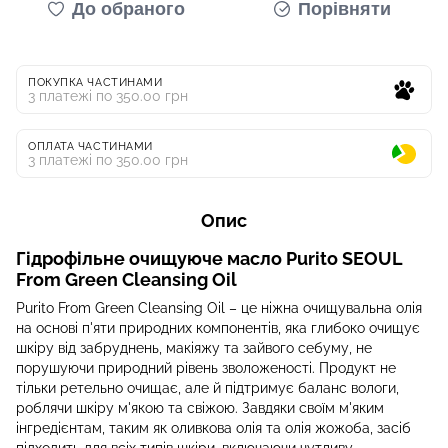
До обраного
Порівняти
ПОКУПКА ЧАСТИНАМИ
3 платежі по 350.00 грн
ОПЛАТА ЧАСТИНАМИ
3 платежі по 350.00 грн
Опис
Гідрофільне очищуюче масло Purito SEOUL
From Green Cleansing Oil
Purito From Green Cleansing Oil – це ніжна очищувальна олія
на основі п'яти природних компонентів, яка глибоко очищує
шкіру від забруднень, макіяжу та зайвого себуму, не
порушуючи природний рівень зволоженості. Продукт не
тільки ретельно очищає, але й підтримує баланс вологи,
роблячи шкіру м'якою та свіжою. Завдяки своїм м'яким
інгредієнтам, таким як оливкова олія та олія жожоба, засіб
підходить для всіх типів шкіри, включаючи чутливу.