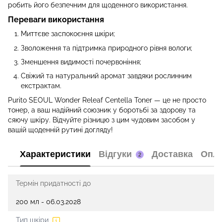
робить його безпечним для щоденного використання.
Переваги використання
Миттєве заспокоєння шкіри;
Зволоження та підтримка природного рівня вологи;
Зменшення видимості почервоніння;
Свіжий та натуральний аромат завдяки рослинним
екстрактам.
Purito SEOUL Wonder Releaf Centella Toner — це не просто
тонер, а ваш надійний союзник у боротьбі за здорову та
сяючу шкіру. Відчуйте різницю з цим чудовим засобом у
вашій щоденній рутині догляду!
Характеристики
Відгуки
Доставка
Опл
2
Термін придатності до
200 мл - 06.03.2028
Тип шкіри