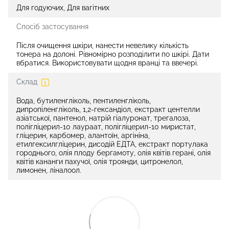
Для годуючих, Для вагітних
Спосіб застосування
Після очищення шкіри, нанести невелику кількість
тонера на долоні. Рівномірно розподілити по шкірі. Дати
вбратися. Використовувати щодня вранці та ввечері.
Склад
Вода, бутиленгліколь, пентиленгліколь,
дипропіленгліколь, 1,2-гександіол, екстракт центелли
азіатської, пантенол, натрій гіалуронат, трегалоза,
полігліцерил-10 лаураат, полігліцерил-10 миристат,
гліцерин, карбомер, алантоїн, аргініна,
етилгексилгліцерин, дисодій ЕДТА, екстракт портулака
городнього, олія плоду бергамоту, олія квітів герані, олія
квітів кананги пахучої, олія троянди, цитронелол,
лимонен, ліналоол.