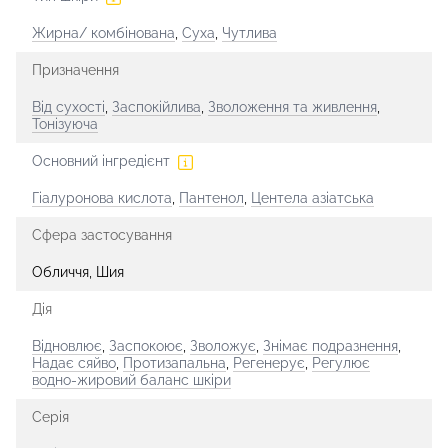
Жирна/ комбінована
,
Суха
,
Чутлива
Призначення
Від сухості
,
Заспокійлива
,
Зволоження та живлення
,
Тонізуюча
Основний інгредієнт
Гіалуронова кислота
,
Пантенол
,
Центела азіатська
Сфера застосування
Обличчя, Шия
Дія
Відновлює
,
Заспокоює
,
Зволожує
,
Знімає подразнення
,
Надає сяйво
,
Протизапальна
,
Регенерує
,
Регулює
водно-жировий баланс шкіри
Серія