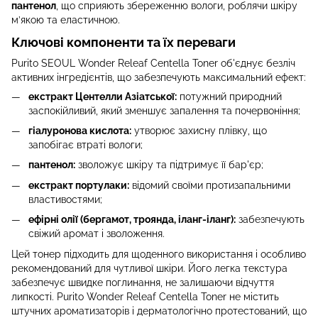
пантенол
, що сприяють збереженню вологи, роблячи шкіру
м’якою та еластичною.
Ключові компоненти та їх переваги
Purito SEOUL Wonder Releaf Centella Toner об'єднує безліч
активних інгредієнтів, що забезпечують максимальний ефект:
екстракт Центелли Азіатської:
потужний природний
заспокійливий, який зменшує запалення та почервоніння;
гіалуронова кислота:
утворює захисну плівку, що
запобігає втраті вологи;
пантенол:
зволожує шкіру та підтримує її бар'єр;
екстракт портулаки:
відомий своїми протизапальними
властивостями;
ефірні олії (бергамот, троянда, іланг-іланг):
забезпечують
свіжий аромат і зволоження.
Цей тонер підходить для щоденного використання і особливо
рекомендований для чутливої шкіри. Його легка текстура
забезпечує швидке поглинання, не залишаючи відчуття
липкості. Purito Wonder Releaf Centella Toner не містить
штучних ароматизаторів і дерматологічно протестований, що