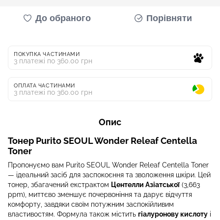
До обраного
Порівняти
ПОКУПКА ЧАСТИНАМИ
3 платежі по 360.00 грн
ОПЛАТА ЧАСТИНАМИ
3 платежі по 360.00 грн
Опис
Тонер Purito SEOUL Wonder Releaf Centella
Toner
Пропонуємо вам Purito SEOUL Wonder Releaf Centella Toner
— ідеальний засіб для заспокоєння та зволоження шкіри. Цей
тонер, збагачений екстрактом
Центелли Азіатської
(3,663
ppm), миттєво зменшує почервоніння та дарує відчуття
комфорту, завдяки своїм потужним заспокійливим
властивостям. Формула також містить
гіалуронову кислоту
і