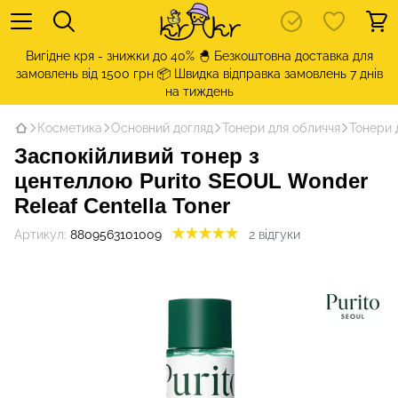
Вигідне кря - знижки до 40% 🐣 Безкоштовна доставка для
замовлень від 1500 грн 📦 Швидка відправка замовлень 7 днів
на тиждень
Косметика
Основний догляд
Тонери для обличчя
Тонери 
Заспокійливий тонер з
центеллою Purito SEOUL Wonder
Releaf Centella Toner
Артикул:
8809563101009
2 відгуки