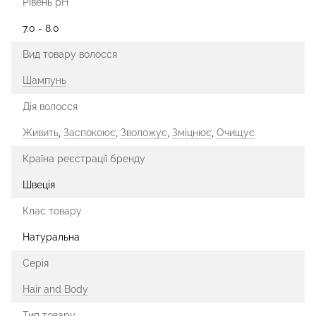
Рівень pH
7.0 - 8.0
Вид товару волосся
Шампунь
Дія волосся
Живить
,
Заспокоює
,
Зволожує
,
Зміцнює
,
Очищує
Країна реєстрації бренду
Швеція
Клас товару
Натуральна
Серія
Hair and Body
Тип товару