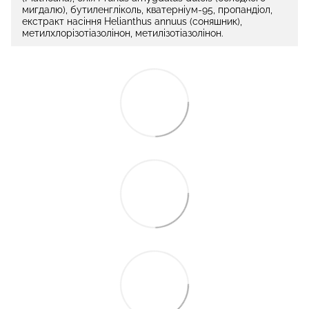
мигдалю), бутиленгліколь, кватерніум-95, пропандіол,
екстракт насіння Helianthus annuus (соняшник),
метилхлорізотіазолінон, метилізотіазолінон.