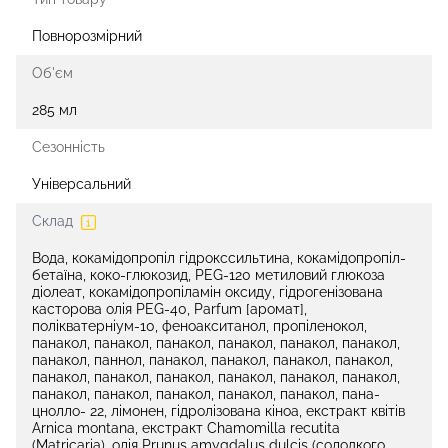
Повнорозмірний
Об'єм
285 мл
Сезонність
Універсальний
Склад
Вода, кокамідопропіл гідрокссильтина, кокамідопропіл-
бетаїна, коко-глюкозид, PEG-120 метиловий глюкоза
діолеат, кокамідопропіламін оксиду, гідрогенізована
касторова олія PEG-40, Parfum [аромат],
полікватерніум-10, феноакситанол, пропіленокол,
панакол, панакол, панакол, панакол, панакол, панакол,
панакол, паннол, панакол, панакол, панакол, панакол,
панакол, панакол, панакол, панакол, панакол, панакол,
панакол, панакол, панакол, панакол, панакол, пана-
цнолло- 22, лімонен, гідролізована кіноа, екстракт квітів
Arnica montana, екстракт Chamomilla recutita
(Matricaria), олія Prunus amygdalus dulcis (солодкого