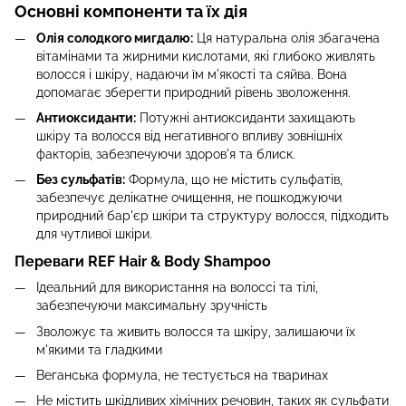
Основні компоненти та їх дія
Олія солодкого мигдалю:
Ця натуральна олія збагачена
вітамінами та жирними кислотами, які глибоко живлять
волосся і шкіру, надаючи їм м'якості та сяйва. Вона
допомагає зберегти природний рівень зволоження.
Антиоксиданти:
Потужні антиоксиданти захищають
шкіру та волосся від негативного впливу зовнішніх
факторів, забезпечуючи здоров'я та блиск.
Без сульфатів:
Формула, що не містить сульфатів,
забезпечує делікатне очищення, не пошкоджуючи
природний бар'єр шкіри та структуру волосся, підходить
для чутливої шкіри.
Переваги REF Hair & Body Shampoo
Ідеальний для використання на волоссі та тілі,
забезпечуючи максимальну зручність
Зволожує та живить волосся та шкіру, залишаючи їх
м'якими та гладкими
Веганська формула, не тестується на тваринах
Не містить шкідливих хімічних речовин, таких як сульфати