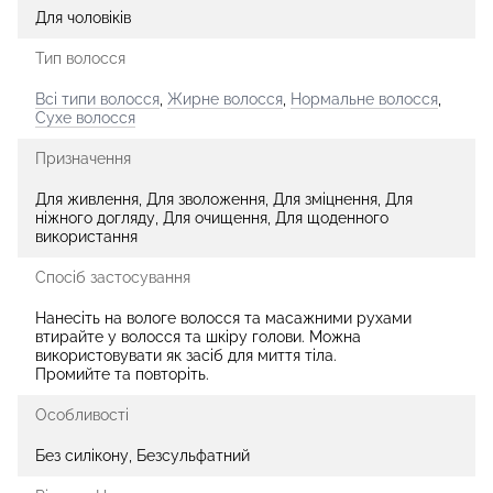
Для чоловіків
Тип волосся
Всі типи волосся
,
Жирне волосся
,
Нормальне волосся
,
Сухе волосся
Призначення
Для живлення, Для зволоження, Для зміцнення, Для
ніжного догляду, Для очищення, Для щоденного
використання
Спосіб застосування
Нанесіть на вологе волосся та масажними рухами
втирайте у волосся та шкіру голови. Можна
використовувати як засіб для миття тіла.
Промийте та повторіть.
Особливості
Без силікону, Безсульфатний