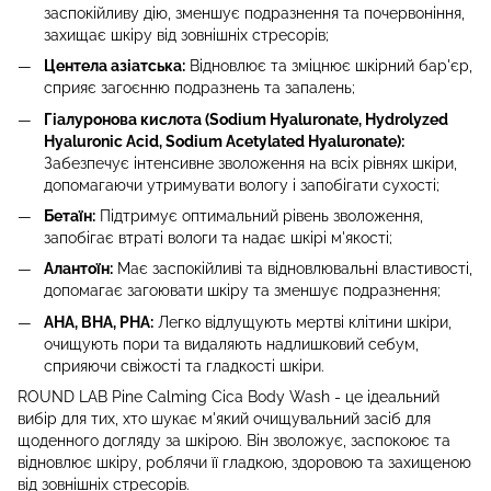
заспокійливу дію, зменшує подразнення та почервоніння,
захищає шкіру від зовнішніх стресорів;
Центела азіатська:
Відновлює та зміцнює шкірний бар'єр,
сприяє загоєнню подразнень та запалень;
Гіалуронова кислота (Sodium Hyaluronate, Hydrolyzed
Hyaluronic Acid, Sodium Acetylated Hyaluronate):
Забезпечує інтенсивне зволоження на всіх рівнях шкіри,
допомагаючи утримувати вологу і запобігати сухості;
Бетаїн:
Підтримує оптимальний рівень зволоження,
запобігає втраті вологи та надає шкірі м'якості;
Алантоїн:
Має заспокійливі та відновлювальні властивості,
допомагає загоювати шкіру та зменшує подразнення;
AHA, BHA, PHA:
Легко відлущують мертві клітини шкіри,
очищують пори та видаляють надлишковий себум,
сприяючи свіжості та гладкості шкіри.
ROUND LAB Pine Calming Cica Body Wash - це ідеальний
вибір для тих, хто шукає м'який очищувальний засіб для
щоденного догляду за шкірою. Він зволожує, заспокоює та
відновлює шкіру, роблячи її гладкою, здоровою та захищеною
від зовнішніх стресорів.