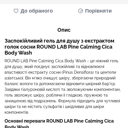
До обраного
Порівняти
Опис
Заспокійливий гель для душу з екстрактом
голок сосни ROUND LAB Pine Calming Cica
Body Wash
ROUND LAB Pine Calming Cica Body Wash - це ніжний гель
для душу, який поєднує заспокійливі та відновлюючі
властивості екстракту сосни (Pinus Densiflora) та центели
азіатської. Він м'яко очищує шкіру, зберігаючи природний
баланс вологи та допомагаючи відновити шкірний бар'єр.
Завдяки гіалуроновій кислоті та зволожуючим компонентам,
гель зволожує шкіру, роблячи її гладкою, пружною та
захищеною від подразнень. Формула підходить для чутливої
шкіри та не містить сульфатів і шкідливих для шкіри
компонентів.
Основні переваги ROUND LAB Pine Calming Cica
Body Wash