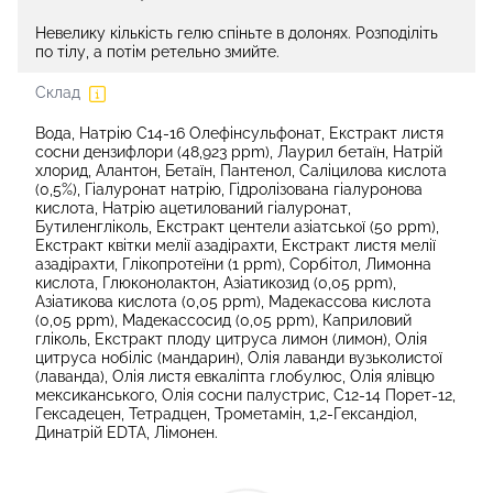
Невелику кількість гелю спіньте в долонях. Розподіліть
по тілу, а потім ретельно змийте.
Склад
Вода, Натрію C14-16 Олефінсульфонат, Екстракт листя
сосни дензифлори (48,923 ppm), Лаурил бетаїн, Натрій
хлорид, Алантон, Бетаїн, Пантенол, Саліцилова кислота
(0,5%), Гіалуронат натрію, Гідролізована гіалуронова
кислота, Натрію ацетилований гіалуронат,
Бутиленгліколь, Екстракт центели азіатської (50 ppm),
Екстракт квітки мелії азадірахти, Екстракт листя мелії
азадірахти, Глікопротеїни (1 ppm), Сорбітол, Лимонна
кислота, Глюконолактон, Азіатикозид (0,05 ppm),
Азіатикова кислота (0,05 ppm), Мадекассова кислота
(0,05 ppm), Мадекассосид (0,05 ppm), Каприловий
гліколь, Екстракт плоду цитруса лимон (лимон), Олія
цитруса нобіліс (мандарин), Олія лаванди вузьколистої
(лаванда), Олія листя евкаліпта глобулюс, Олія ялівцю
мексиканського, Олія сосни палустрис, C12-14 Порет-12,
Гексадецен, Тетрадцен, Трометамін, 1,2-Гександіол,
Динатрій EDTA, Лімонен.