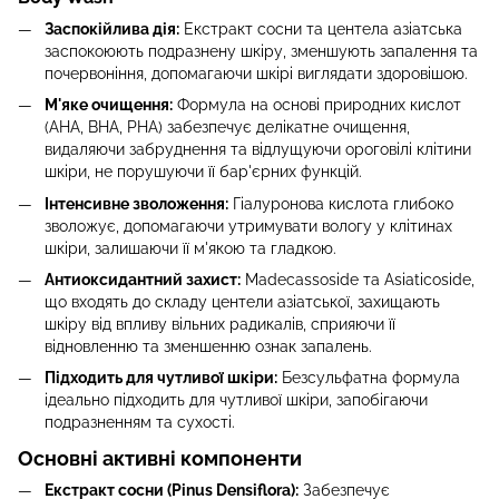
Заспокійлива дія:
Екстракт сосни та центела азіатська
заспокоюють подразнену шкіру, зменшують запалення та
почервоніння, допомагаючи шкірі виглядати здоровішою.
М'яке очищення:
Формула на основі природних кислот
(AHA, BHA, PHA) забезпечує делікатне очищення,
видаляючи забруднення та відлущуючи ороговілі клітини
шкіри, не порушуючи її бар'єрних функцій.
Інтенсивне зволоження:
Гіалуронова кислота глибоко
зволожує, допомагаючи утримувати вологу у клітинах
шкіри, залишаючи її м'якою та гладкою.
Антиоксидантний захист:
Madecassoside та Asiaticoside,
що входять до складу центели азіатської, захищають
шкіру від впливу вільних радикалів, сприяючи її
відновленню та зменшенню ознак запалень.
Підходить для чутливої шкіри:
Безсульфатна формула
ідеально підходить для чутливої шкіри, запобігаючи
подразненням та сухості.
Основні активні компоненти
Екстракт сосни (Pinus Densiflora):
Забезпечує