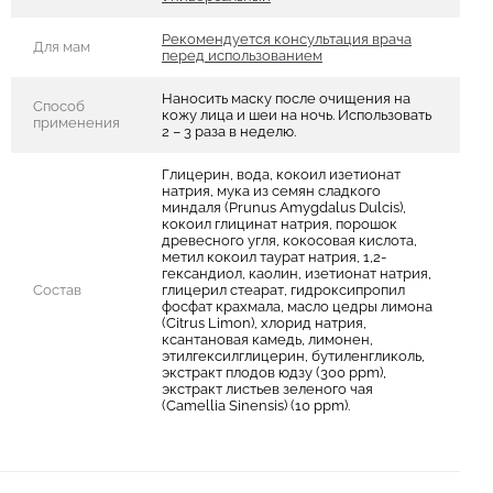
Рекомендуется консультация врача
Для мам
перед использованием
Наносить маску после очищения на
Способ
кожу лица и шеи на ночь. Использовать
применения
2 – 3 раза в неделю.
Глицерин, вода, кокоил изетионат
натрия, мука из семян сладкого
миндаля (Prunus Amygdalus Dulcis),
кокоил глицинат натрия, порошок
древесного угля, кокосовая кислота,
метил кокоил таурат натрия, 1,2-
гександиол, каолин, изетионат натрия,
Состав
глицерил стеарат, гидроксипропил
фосфат крахмала, масло цедры лимона
(Citrus Limon), хлорид натрия,
ксантановая камедь, лимонен,
этилгексилглицерин, бутиленгликоль,
экстракт плодов юдзу (300 ppm),
экстракт листьев зеленого чая
(Camellia Sinensis) (10 ppm).