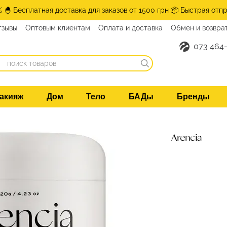
% 🐣 Бесплатная доставка для заказов от 1500 грн 📦 Быстрая отпр
тзывы
Оптовым клиентам
Оплата и доставка
Обмен и возвра
073 464-
акияж
Дом
Тело
БАДы
Бренды