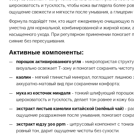
шероховатость и тусклость, чтобы кожа выглядела более ро
ощущение свежести и мягкости после умывания, а глицерин 
Формула подойдёт тем, кто ищет ежедневную очищающую п
уместна для нормальной, комбинированной и жирной кожи, 
насыщенного ухода. При регулярном применении помогает п
сияние без пересушивания.
Активные компоненты:
порошок активированного угля
- микропористая структур
визуально освежает Т-зону и помогает сохранять чистот
каолин
- мягкий глинистый минерал, поглощает лишнюю 
аккуратно-матовый вид при сохранении комфорта;
мука из косточек миндаля
- тонкий шлифующий порошок 
шероховатость и тусклость, делает тон ровнее и кожу бо
экстракт листьев камелии китайской (зелёный чай)
- ра
ощущение раздражения после умывания, помогают сохран
экстракт юдзу 300 ppm
- цитрусовый компонент с тони
ровный тон, дарит ощущение чистоты без сухости.