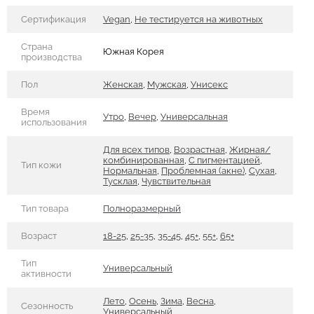
Сертификация
Vegan
,
Не тестируется на животных
Страна
Южная Корея
производства
Пол
Женская
,
Мужская
,
Унисекс
Время
Утро
,
Вечер
,
Универсальная
использования
Для всех типов
,
Возрастная
,
Жирная/
комбинированная
,
С пигментацией
,
Тип кожи
Нормальная
,
Проблемная (акне)
,
Сухая
,
Тусклая
,
Чувствительная
Тип товара
Полноразмерный
Возраст
18-25
,
25-35
,
35-45
,
45+
,
55+
,
65+
Тип
Универсальный
активности
Лето
,
Осень
,
Зима
,
Весна
,
Сезонность
Универсальный