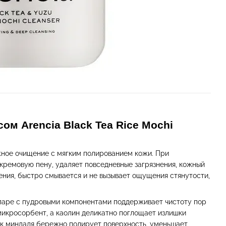
м Arencia Black Tea Rice Mochi
жное очищение с мягким полированием кожи. При
кремовую пену, удаляет повседневные загрязнения, кожный
рения, быстро смывается и не вызывает ощущения стянутости,
паре с пудровыми компонентами поддерживает чистоту пор
 микросорбент, а каолин деликатно поглощает излишки
чек миндаля бережно полирует поверхность, уменьшает