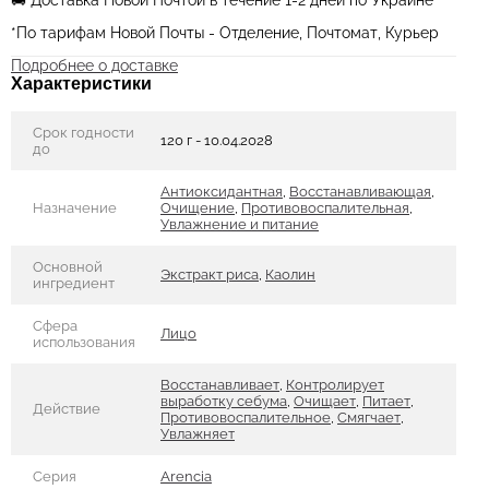
*По тарифам Новой Почты - Отделение, Почтомат, Курьер
Подробнее о доставке
Характеристики
Срок годности
120 г - 10.04.2028
до
Антиоксидантная
,
Восстанавливающая
,
Назначение
Очищение
,
Противовоспалительная
,
Увлажнение и питание
Основной
Экстракт риса
,
Каолин
ингредиент
Сфера
Лицо
использования
Восстанавливает
,
Контролирует
выработку себума
,
Очищает
,
Питает
,
Действие
Противовоспалительное
,
Смягчает
,
Увлажняет
Серия
Arencia