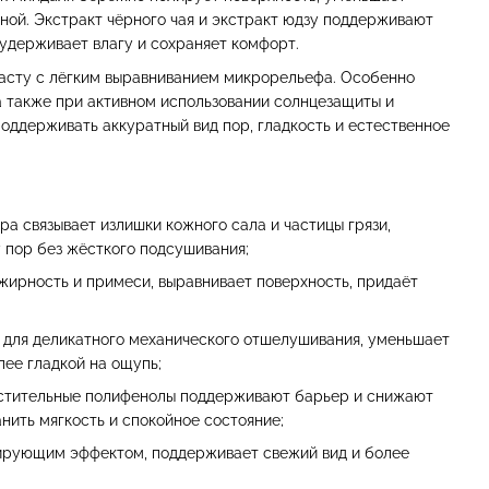
вной. Экстракт чёрного чая и экстракт юдзу поддерживают
удерживает влагу и сохраняет комфорт.
асту с лёгким выравниванием микрорельефа. Особенно
а также при активном использовании солнцезащиты и
оддерживать аккуратный вид пор, гладкость и естественное
а связывает излишки кожного сала и частицы грязи,
у пор без жёсткого подсушивания;
жирность и примеси, выравнивает поверхность, придаёт
для деликатного механического отшелушивания, уменьшает
лее гладкой на ощупь;
стительные полифенолы поддерживают барьер и снижают
ить мягкость и спокойное состояние;
зирующим эффектом, поддерживает свежий вид и более