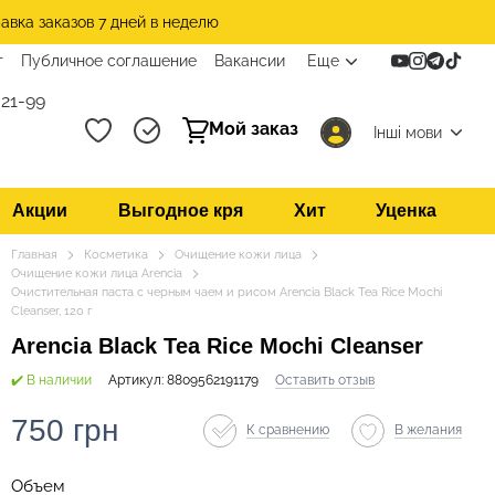
авка заказов 7 дней в неделю
т
Публичное соглашение
Вакансии
Еще
21-99
Мой заказ
Інші мови
Акции
Выгодное кря
Хит
Уценка
Главная
Косметика
Очищение кожи лица
Очищение кожи лица Arencia
Очистительная паста с черным чаем и рисом Arencia Black Tea Rice Mochi
Cleanser, 120 г
Arencia Black Tea Rice Mochi Cleanser
✔️ В наличии
Артикул: 8809562191179
Оставить отзыв
750 грн
К сравнению
В желания
Объем