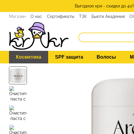
Перейти к основному контенту
Выгодное кря - скидки до 40
Магазин
О нас
Сертификаты
ТЗК
Бьюти Академия
О
Косметика
SPF защита
Волосы
М