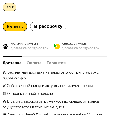
120 г
В рассрочку
Купить
ПОКУПКА ЧАСТЯМИ
ОПЛАТА ЧАСТЯМИ
3 платежа по 250.00 грн
3 платежа по 250.00 грн
Доставка
Оплата
Гарантия
📦 Бесплатная
доставка на заказ от 1500 грн
[
считается
после скидки
]
✔️ Собственный склад и актуальное наличие товара
📆 Отправка 7 дней в неделю
📥 В связи с высокой загруженностью склада, отправка
осуществляется в течение 1
-2
дней
🚚 Доставка Новой Почтой в течение 1-2 дней по Украине