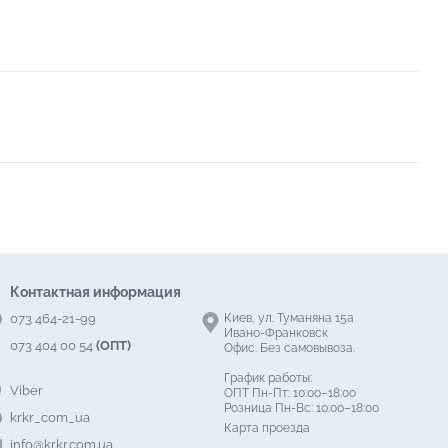
Контактная информация
073 464-21-99
Киев, ул. Туманяна 15а
Ивано-Франковск
073 404 00 54
(ОПТ)
Офис. Без самовывоза.
График работы:
Viber
ОПТ Пн-Пт: 10:00–18:00
Розница Пн-Вс: 10:00–18:00
krkr_com_ua
Карта проезда
info@krkr.com.ua