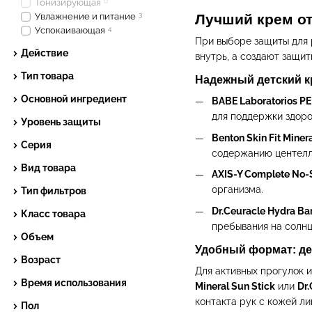
Тонизирующая
0
Увлажнение и питание
3
Лучший крем о
Успокаивающая
4
При выборе защиты для 
Действие
внутрь, а создают защит
Тип товара
Надежный детский кр
Основной ингредиент
BABE Laboratorios PE
для поддержки здоро
Уровень защиты
Benton Skin Fit Miner
Серия
содержанию центелл
Вид товара
AXIS-Y Complete No-S
организма.
Тип фильтров
Dr.Ceuracle Hydra Bar
Класс товара
пребывания на солнц
Объем
Удобный формат: де
Возраст
Для активных прогулок 
Время использования
Mineral Sun Stick
или
Dr.
контакта рук с кожей л
Пол