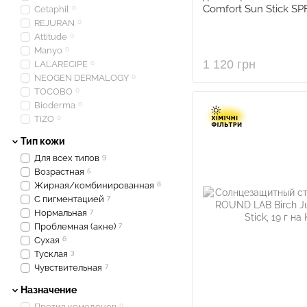
Comfort Sun Stick SPF
Cetaphil
0
REJURAN
0
Attitude
0
Manyo
0
1 120 грн
LALARECIPE
0
NEOGEN DERMALOGY
0
TOCOBO
0
Bioderma
0
TiZO
0
Тип кожи
Для всех типов
9
Возрастная
5
Жирная/комбинированная
8
С пигментацией
7
Нормальная
7
Проблемная (акне)
7
Сухая
6
Тусклая
3
Чувствительная
7
Назначение
Против комедонов
0