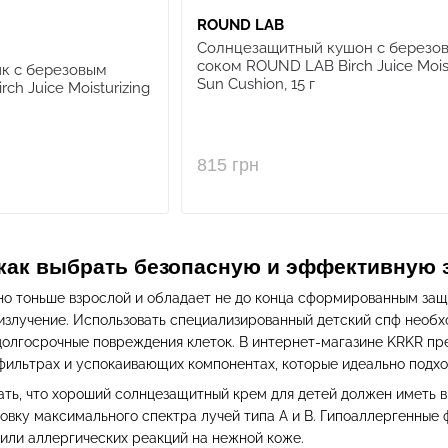
ROUND LAB
Солнцезащитный кушон с березо
соком ROUND LAB Birch Juice Moist
к с березовым
Sun Cushion, 15 г
h Juice Moisturizing
815 грн
 как выбрать безопасную и эффективную 
но тоньше взрослой и обладает не до конца сформированным за
излучение. Использовать специализированный детский спф необх
долгосрочные повреждения клеток. В интернет-магазине KRKR пр
фильтрах и успокаивающих компонентах, которые идеально подхо
ть, что хороший солнцезащитный крем для детей должен иметь в
овку максимального спектра лучей типа А и В. Гипоаллергенные
или аллергических реакций на нежной коже.