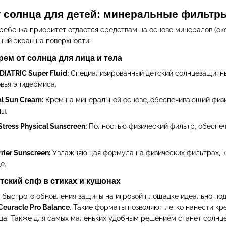
т солнца для детей: минеральные фильт
ребенка приоритет отдается средствам на основе минералов (окси
ный экран на поверхности:
ем от солнца для лица и тела
DIATRIC Super Fluid:
Специализированный детский солнцезащитны
вья эпидермиса.
al Sun Cream:
Крем на минеральной основе, обеспечивающий физ
ы.
tress Physical Sunscreen:
Полностью физический фильтр, обеспеч
rier Sunscreen:
Увлажняющая формула на физических фильтрах, к
е.
тский спф в стиках и кушонах
и быстрого обновления защиты на игровой площадке идеально по
Ceuracle Pro Balance
. Такие форматы позволяют легко нанести кре
ица. Также для самых маленьких удобным решением станет солн