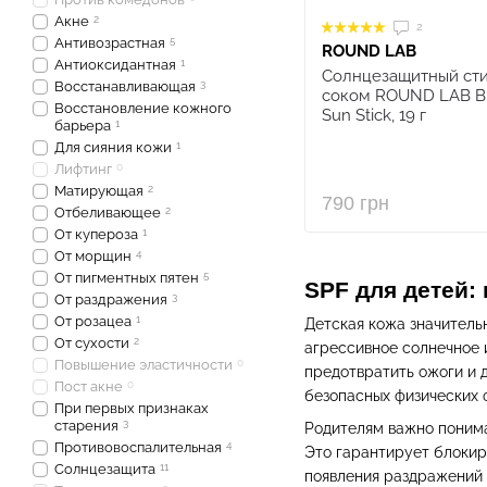
Акне
2
2
Антивозрастная
5
ROUND LAB
Антиоксидантная
1
Солнцезащитный сти
Восстанавливающая
3
соком ROUND LAB Birc
Восстановление кожного
Sun Stick, 19 г
барьера
1
Для сияния кожи
1
Лифтинг
0
Матирующая
2
790 грн
Отбеливающее
2
От купероза
1
От морщин
4
От пигментных пятен
5
SPF для детей:
От раздражения
3
От розацеа
1
Детская кожа значитель
От сухости
2
агрессивное солнечное 
Повышение эластичности
0
предотвратить ожоги и 
Пост акне
0
безопасных физических 
При первых признаках
старения
3
Родителям важно понима
Противовоспалительная
4
Это гарантирует блокир
Солнцезащита
11
появления раздражений 