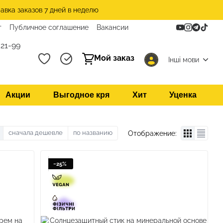
авка заказов 7 дней в неделю
т
Публичное соглашение
Вакансии
21-99
Мой заказ
Інші мови
Акции
Выгодное кря
Хит
Уценка
сначала дешевле
по названию
Отображение:
−25%