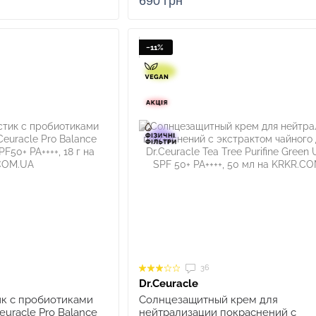
690 грн
−11%
36
Dr.Ceuracle
к с пробиотиками
Солнцезащитный крем для
Ceuracle Pro Balance
нейтрализации покраснений с