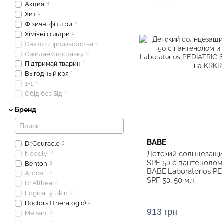
Акция
3
Хит
1
Фізичні фільтри
4
Хімічні фільтри
1
Снято с производства
0
Ожидаем поставку
0
Підтримай тварин
1
Выгодный кря
1
1+1
0
Обід без Бід
0
Бренд
BABE
Dr.Ceuracle
3
Детский солнцезащ
Needly
0
SPF 50 с пантеноло
Benton
3
BABE Laboratorios PE
Arocell
0
SPF 50, 50 мл
Dr.Althea
0
Logically, Skin
0
Doctors (Theralogic)
1
913 грн
Meisani
0
0