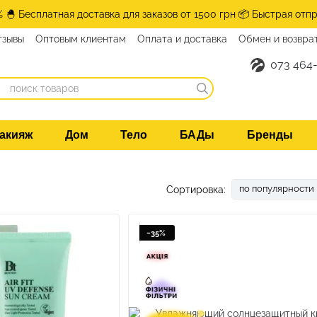
% 🐣 Бесплатная доставка для заказов от 1500 грн 📦 Быстрая отпр
тзывы
Оптовым клиентам
Оплата и доставка
Обмен и возвра
нтакты
073 464-
акияж
Дом
Тело
БАДы
Бренды
по популярности
Сортировка:
−35%