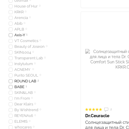
celimax
House of Hur
0
KRKR
0
Arencia
0
Abib
0
APLB
0
Axis-Y
1
VT Cosmetics
0
Beauty of Joseon
0
SKIN1004
0
Transparent Lab
0
Instytutum
0
ACNEMY
0
Purito SEOUL
0
ROUND LAB
2
BABE
1
SKIN&LAB
0
I'm From
0
Dear Klairs
0
2
By Wishtrend
0
Dr.Ceuracle
REYENA16
0
ELEMIS
0
Солнцезащитный сти
whocares
0
для лица и тела Dr. 