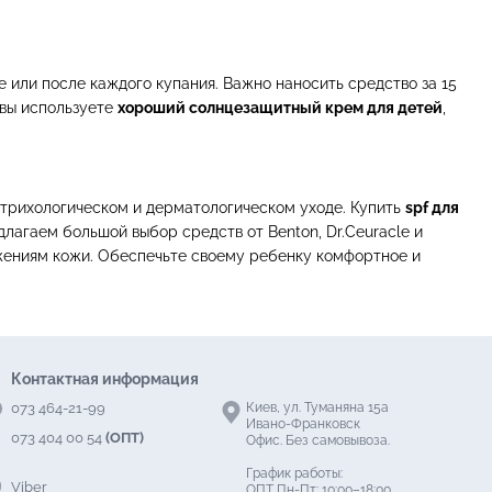
 или после каждого купания. Важно наносить средство за 15
 вы используете
хороший солнцезащитный крем для детей
,
трихологическом и дерматологическом уходе. Купить
spf для
лагаем большой выбор средств от Benton, Dr.Ceuracle и
ажениям кожи. Обеспечьте своему ребенку комфортное и
Контактная информация
073 464-21-99
Киев, ул. Туманяна 15а
Ивано-Франковск
073 404 00 54
(ОПТ)
Офис. Без самовывоза.
График работы:
Viber
ОПТ Пн-Пт: 10:00–18:00