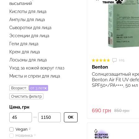
высыпаний
Кислоты для лица
Ампулы для лица
Сыворотки для лица
Эссенции для лица
Гели для лица
Крем для лица
Лосьоны для лица
105
Benton
Уход за кожей вокруг глаз
Солнцезащитный кр
Мисты и спреи для лица
Benton Air Fit UV de
SPF50+/PA++++, 50 мл
Возраст:
от 3 лет
Очистить фильтр
Цена, грн
690 грн
850 грн
От Цена, грн
До Цена, грн
OK
Vegan
2
Новинка
0