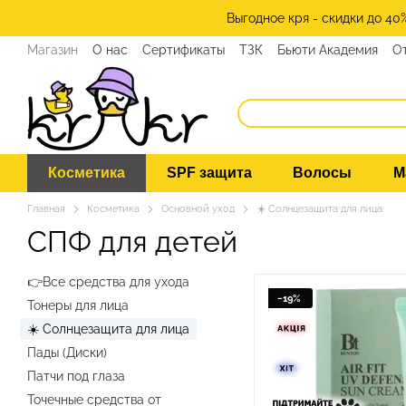
Перейти к основному контенту
Выгодное кря - скидки до 40
Магазин
О нас
Сертификаты
ТЗК
Бьюти Академия
О
Программа лояльности
СМИ о нас
Эксперты KRKR
Ко
Косметика
SPF защита
Волосы
М
Главная
Косметика
Основной уход
☀️ Солнцезащита для лица
СПФ для детей
👉Все средства для ухода
−19%
Тонеры для лица
☀️ Солнцезащита для лица
Пады (Диски)
Патчи под глаза
Точечные средства от