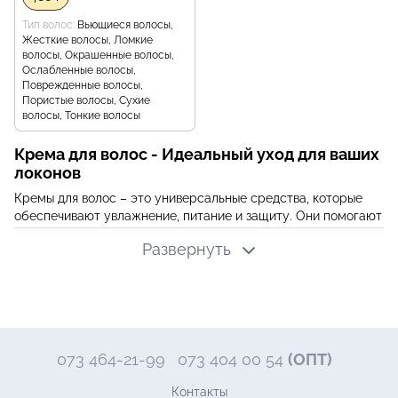
Тип волос
Вьющиеся волосы,
Жесткие волосы, Ломкие
волосы, Окрашенные волосы,
Ослабленные волосы,
Поврежденные волосы,
Пористые волосы, Сухие
волосы, Тонкие волосы
Крема для волос - Идеальный уход для ваших
локонов
Кремы для волос – это универсальные средства, которые
обеспечивают увлажнение, питание и защиту. Они помогают
восстановить структуру волос, делая их мягкими,
Развернуть
послушными и сияющими. В нашем магазине
KRKR
представлены высококачественные кремы от ведущих
брендов.
Основные преимущества кремов для волос
Увлажнение:
Восстанавливают водный баланс волос,
предотвращая сухость.
073 464-21-99
073 404 00 54
(ОПТ)
Питание:
Насыщают волосы витаминами и полезными
микроэлементами.
Контакты