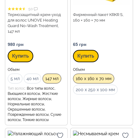
50
Термозащитный крем-уход
Фирменный пакет KRKR S,
для волос UNOVE Heating
160 × 160 × 70 мм
Guard No-Wash Treatment,
147 мл
980 грн
65 грн
Купить
Купить
Объем
Объем
5 мл
40 мл
147 мл
160 x 160 x 70 мм
Тип волос
Все типы волос,
200 x 250 x 100 мм
Вьющиеся волосы, Жесткие
волосы, Жирные волосы,
Нормальные волосы,
Окрашенные волосы,
Поврежденные волосы, Сухие
волосы, Тонкие волосы