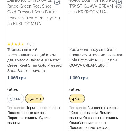
2
Термозащитный
Крем моделирующий для
восстанавливающий крем
вьющихся и волнистых волос
для волос с маслом ши Rated
Lola From Rio PLOT TWIST
Green Real Shea Gold Pressed
GUAVA CREAM, 480 г
Shea Butter Leave-in
Treatment, 150 мл
1 065 грн
1 390 грн
Объем
Объем
50 мл
150 мл
480 г
Тип волос
Нормальные волосы,
Тип волос
Вьющиеся волосы,
Поврежденные волосы,
Жесткие волосы, Ломкие
Пористые волосы, Сухие
волосы, Окрашенные волосы,
волосы
Ослабленные волосы,
Поврежденные волосы,