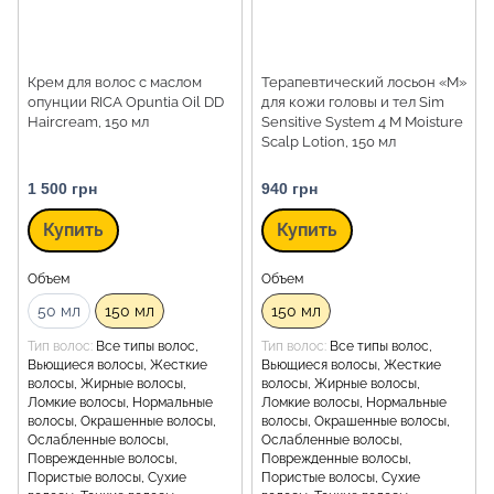
Крем для волос с маслом
Терапевтический лосьон «М»
опунции RICA Opuntia Oil DD
для кожи головы и тел Sim
Haircream, 150 мл
Sensitive System 4 M Moisture
Scalp Lotion, 150 мл
1 500 грн
940 грн
Купить
Купить
Объем
Объем
50 мл
150 мл
150 мл
Тип волос
Все типы волос,
Тип волос
Все типы волос,
Вьющиеся волосы, Жесткие
Вьющиеся волосы, Жесткие
волосы, Жирные волосы,
волосы, Жирные волосы,
Ломкие волосы, Нормальные
Ломкие волосы, Нормальные
волосы, Окрашенные волосы,
волосы, Окрашенные волосы,
Ослабленные волосы,
Ослабленные волосы,
Поврежденные волосы,
Поврежденные волосы,
Пористые волосы, Сухие
Пористые волосы, Сухие