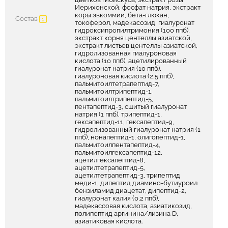
Иерихонской, фосфат натрия, экстракт
коры эвкоммии, бета-глюкан,
Состав
токоферол, мадекасозид, гиалуронат
гидроксипропилтримония (100 ппб),
экстракт корня центеллы азиатской,
экстракт листьев центеллы азиатской,
гидролизованная гиалуроновая
кислота (10 ппб), ацетилированный
гиалуронат натрия (10 ппб),
гиалуроновая кислота (2,5 ппб),
пальмитоилтетрапептид-7,
пальмитоилтрипептид-1,
пальмитоилтрипептид-5,
пентапептид-3, сшитый гиалуронат
натрия (1 ппб), трипептид-1,
гексапептид-11, гексапептид-9,
гидролизованный гиалуронат натрия (1
ппб), нонапептид-1, олигопептид-1,
пальмитоилпентапептид-4,
пальмитоилгексапептид-12,
ацетилгексапептид-8,
ацетилтетрапептид-5,
ацетилтетрапептид-3, трипептид
меди-1, дипептид диамино-бутиуроил
бензиламид диацетат, дипептид-2,
гиалуронат калия (0,2 ппб),
мадекассовая кислота, азиатикозид,
полипептид аргинина/лизина D,
азиатиковая кислота.