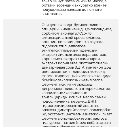
10–20 минут, затем снимите маску, а
остатки эссенции аккуратно вбейте
подушечками пальцев до полного
впитывания.
Очищенная вода, бутиленгликоль,
глицерин, ниацинамид, 1,2-гександиол,
сорбитол, акрилаты/С10-30
алкилакрилатный кроссполимер,
аргинин, полиглицерил-10 лаурата,
гидроксиэтилцеллюлоза,
этилгексилглицерин, аденозин,
экстракт листьев алоэ вера, экстракт
корня ямса, экстракт ламинарии,
экстракт корня вяза, экстракт фиалки,
динатриевая соль ЭДТА, пантенол (104
pпм), аллантоин, глицерилглюкозид,
ферментированный комплекс кандида
бомбикола/глюкозы/метил рапса
фермент, ксилитилглюкозид,
дипропиленгликоль, ангидроксилитол,
каприловые/каприновые
триглицериды, ксилит, масло семян
подсолнечника, керамид ДНП,
гидрогенизированный лецитин,
глюкоза, динатрийфосфат, полисорбат
60, экстракт центеллы азиатской, лизат
фермента бифидобактерий, лактоза,
гиалуронат натрия (1 020 ппб), экстракт
цветков гибискуса, экстракт розы