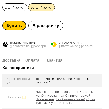
1 шт * 30 мл
10 шт * 30 мл
В рассрочку
Купить
ПОКУПКА ЧАСТЯМИ
ОПЛАТА ЧАСТЯМИ
3 платежа по 330.00 грн
3 платежа по 330.00 грн
Доставка
Оплата
Гарантия
Характеристики
Срок годности
10 шт * 30 мл - 05.11.2028 | 1 шт * 30 мл -
до
05.11.2028
Для всех типов
,
Возрастная
,
Жирная/
комбинированная
,
С пигментацией
,
Тип кожи
Нормальная
,
Проблемная (акне)
,
Сухая
,
Тусклая
,
Чувствительная