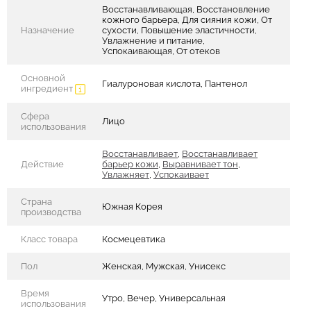
Восстанавливающая, Восстановление
кожного барьера, Для сияния кожи, От
Назначение
сухости, Повышение эластичности,
Увлажнение и питание,
Успокаивающая, От отеков
Основной
Гиалуроновая кислота, Пантенол
ингредиент
Сфера
Лицо
использования
Восстанавливает
,
Восстанавливает
Действие
барьер кожи
,
Выравнивает тон
,
Увлажняет
,
Успокаивает
Страна
Южная Корея
производства
Класс товара
Космецевтика
Пол
Женская, Мужская, Унисекс
Время
Утро, Вечер, Универсальная
использования