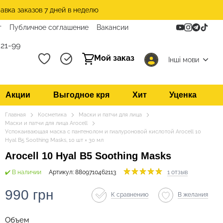
авка заказов 7 дней в неделю
т
Публичное соглашение
Вакансии
21-99
Мой заказ
Інші мови
Акции
Выгодное кря
Хит
Уценка
Главная
Косметика
Маски и патчи для лица
Маски и патчи для лица Arocell
Успокаивающая маска с пантенолом и гиалуроновой кислотой Arocell 10
Hyal B5 Soothing Masks, 10 шт × 30 мл
Arocell 10 Hyal B5 Soothing Masks
✔️ В наличии
Артикул: 8809710462113
1 отзыв
990 грн
К сравнению
В желания
Объем