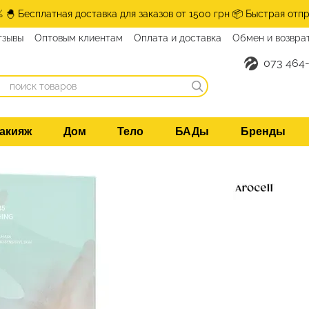
% 🐣 Бесплатная доставка для заказов от 1500 грн 📦 Быстрая отпр
тзывы
Оптовым клиентам
Оплата и доставка
Обмен и возвра
нтакты
073 464-
акияж
Дом
Тело
БАДы
Бренды