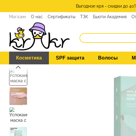
Перейти к основному контенту
Выгодное кря - скидки до 40
Магазин
О нас
Сертификаты
ТЗК
Бьюти Академия
О
Программа лояльности
СМИ о нас
Эксперты KRKR
Ко
Косметика
SPF защита
Волосы
М