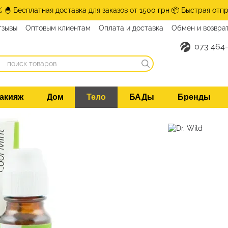
% 🐣 Бесплатная доставка для заказов от 1500 грн 📦 Быстрая отпр
тзывы
Оптовым клиентам
Оплата и доставка
Обмен и возвра
нтакты
073 464-
акияж
Дом
Тело
БАДы
Бренды