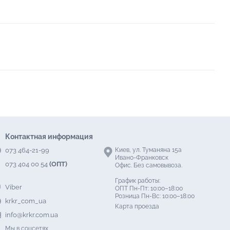
Контактная информация
073 464-21-99
Киев, ул. Туманяна 15а
Ивано-Франковск
073 404 00 54
(ОПТ)
Офис. Без самовывоза.
График работы:
Viber
ОПТ Пн-Пт: 10:00–18:00
Розница Пн-Вс: 10:00–18:00
krkr_com_ua
Карта проезда
info@krkr.com.ua
Мы в соцсетях