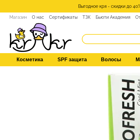
Перейти к основному контенту
Выгодное кря - скидки до 40
Магазин
О нас
Сертификаты
ТЗК
Бьюти Академия
О
Программа лояльности
СМИ о нас
Эксперты KRKR
Ко
Косметика
SPF защита
Волосы
М