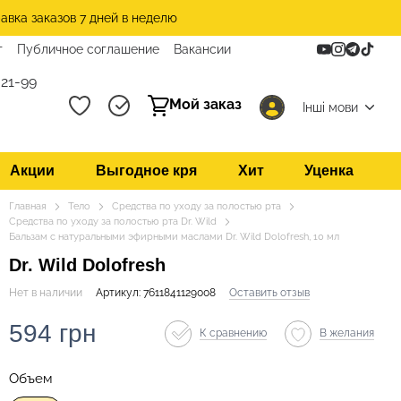
авка заказов 7 дней в неделю
т
Публичное соглашение
Вакансии
21-99
Мой заказ
Інші мови
Акции
Выгодное кря
Хит
Уценка
Главная
Тело
Средства по уходу за полостью рта
Средства по уходу за полостью рта Dr. Wild
Бальзам с натуральными эфирными маслами Dr. Wild Dolofresh, 10 мл
Dr. Wild Dolofresh
Нет в наличии
Артикул: 7611841129008
Оставить отзыв
594 грн
К сравнению
В желания
Объем