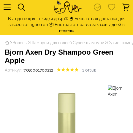
Выгодное кря - скидки до 40% 🐣 Бесплатная доставка для
заказов от 1500 грн 📦 Быстрая отправка заказов 7 дней в
неделю
Волосы
Шампуни для волос
Сухие шампуни
Сухие шампу
Bjorn Axen Dry Shampoo Green
Apple
Артикул:
7350001700212
1 отзыв