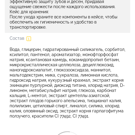
эффективную защиту зубов и десен, придавая
ощущение свежести после каждого использования.
Кейс для хранения:
После ухода храните все компоненты в кейсе, чтобы
обеспечить их гигиеничность и удобство в
транспортировке.
Состав
Вода, глицерин, гидратированный силикагель, сорбитол,
ксилитол, пантенол, ароматизатор, монофторфосфат
натрия, ксантановая камедь, кокамидопропил бетаин,
микрокристаллическая целлюлоза, децилглюкозид,
наногидроксиапатит, глюкозооксидаза, маннитол,
мальтодекстрин, мика, сукралоза, лимонная кислота,
гидроксид натрия, кукурузный крахмал, экстракт корня
эхинацеи пурпурной, диоксид титана, хлорид натрия, D-
лимонен, метабисульфит натрия, глюкоза, карбонат
кальция, L-ментол, экстракт центеллы азиатской,
экстракт плодов горького апельсина, тиоцианат калия,
полилизин, цетиловый спирт, линалол, силика, хлорид
калия, оловянный оксид, экстракт корня гарпагофитума
ползучего, красители CI 77492, CI 77491.