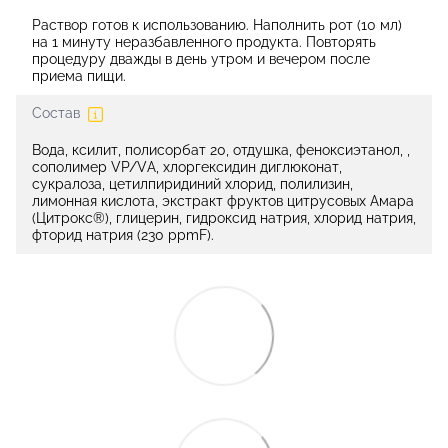
Раствор готов к использованию. Наполнить рот (10 мл)
на 1 минуту неразбавленного продукта. Повторять
процедуру дважды в день утром и вечером после
приема пищи.
Состав
Вода, ксилит, полисорбат 20, отдушка, феноксиэтанол, ,
сополимер VP/VА, хлоргексидин диглюконат,
сукралоза, цетилпиридиний хлорид, полилизин,
лимонная кислота, экстракт фруктов цитрусовых Амара
(Цитрокс®), глицерин, гидроксид натрия, хлорид натрия,
фторид натрия (230 ppmF).