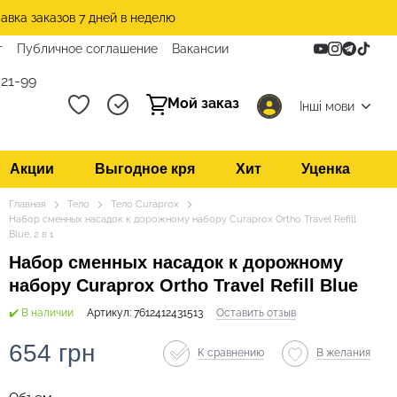
авка заказов 7 дней в неделю
т
Публичное соглашение
Вакансии
21-99
Мой заказ
Інші мови
Акции
Выгодное кря
Хит
Уценка
Главная
Тело
Тело Curaprox
Набор сменных насадок к дорожному набору Curaprox Ortho Travel Refill
Blue, 2 в 1
Набор сменных насадок к дорожному
набору Curaprox Ortho Travel Refill Blue
✔️ В наличии
Артикул: 7612412431513
Оставить отзыв
654 грн
К сравнению
В желания