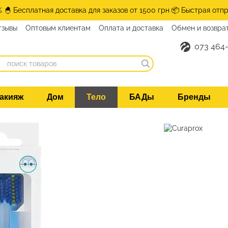
% 🐣 Бесплатная доставка для заказов от 1500 грн 📦 Быстрая отпр
тзывы
Оптовым клиентам
Оплата и доставка
Обмен и возвра
нтакты
073 464-
акияж
Дом
Тело
БАДы
Бренды