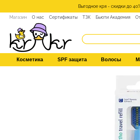
Перейти к основному контенту
Выгодное кря - скидки до 40
Магазин
О нас
Сертификаты
ТЗК
Бьюти Академия
О
Программа лояльности
СМИ о нас
Эксперты KRKR
Ко
Косметика
SPF защита
Волосы
М