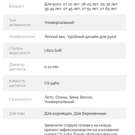
Для всех, от 10 лет, 18-25 лет, 25-35 лет,
Возраст
35-45 лет, от 45 лет, от 55 лет, от 65 лет
Тип
Универсальный
активности
Особенности
Легкий вес, Удобный дизайн для руки
Ступінь
Ultra Soft
жорсткості
Діаметр
0,10 мм
щетинок
Кількість
CS 5460
щетинок
Лето, Осень, Зима, Весна,
Сезонность
Универсальный
Для мам
Для кормящих, Для беременных
Замените старую головку на новую,
прочно зафиксировав ее на основании
щетки CS 5460 Travel. Используйте как