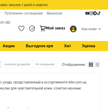
авка заказов 7 дней в неделю
т
Публичное соглашение
Вакансии
21-99
Мой заказ
Інші мови
Акции
Выгодное кря
Хит
Уценка
сначала дешевле
по названию
Отображение:
ухода, представленный в ассортименте krkr.com.ua,
мулах для чувствительной кожи, сочетая научные