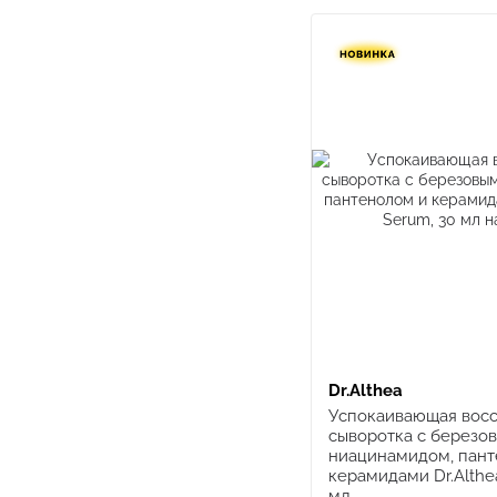
Dr.Althea
Успокаивающая вос
сыворотка с березо
ниацинамидом, пант
керамидами Dr.Althea
мл