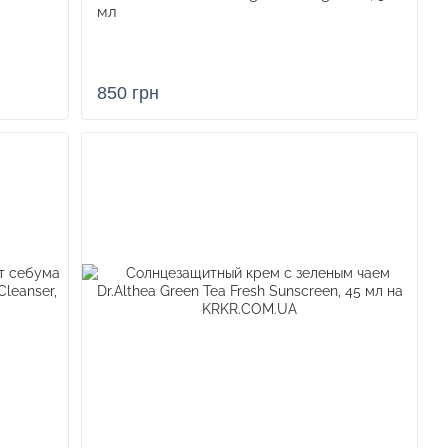
мл
иобрел вирусную популярность в TikTok благодаря
850 грн