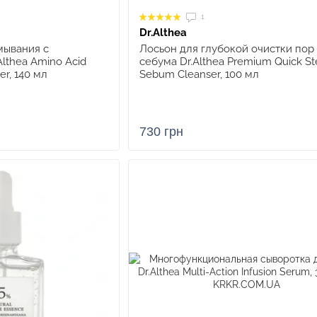
1
Dr.Althea
Лосьон для глубокой очистки пор 
мывания с
себума Dr.Althea Premium Quick St
lthea Amino Acid
Sebum Cleanser, 100 мл
er, 140 мл
730 грн