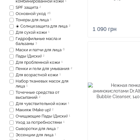
комбинированной кожи
1
SPF защита
2
Основной уход
26
Тонеры для лица
1
☀️ Солнцезащита для лица
2
1 090 грн
Для сухой кожи
1
Гидрофильные масла и
бальзамы
3
Маски и патчи для лица
6
Пады (Диски)
2
Для проблемной кожи
1
Пенки и гели для умывания
2
Для возрастной кожи
1
Набор тканевых масок для
лица
1
Точечные средства от
высыпаний
2
Для чувствительной кожи
1
Макияж (Make up)
2
Очищающие Пады (Диски)
1
Уход за потребностями
1
Сыворотки для лица
7
Эссенции для лица
1