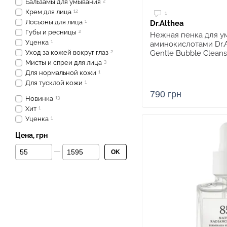
Бальзамы для умывания
2
Крем для лица
12
1
Лосьоны для лица
1
Dr.Althea
Губы и ресницы
2
Нежная пенка для у
Уценка
1
аминокислотами Dr.A
Уход за кожей вокруг глаз
2
Gentle Bubble Cleans
Мисты и спреи для лица
3
Для нормальной кожи
1
Для тусклой кожи
1
790 грн
Новинка
13
Хит
1
Уценка
1
Цена, грн
От Цена, грн
До Цена, грн
OK