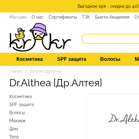
Перейти к основному контенту
Выгодное кря - скидки до 40
Магазин
О нас
Сертификаты
ТЗК
Бьюти Академия
О
Программа лояльности
СМИ о нас
Эксперты KRKR
Ко
Косметика
SPF защита
Волосы
М
Главная
Dr.Althea [Др.Алтея]
Dr.Althea [Др.Алтея]
Косметика
SPF защита
Волосы
Макияж
Дом
Тело