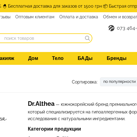
% 🐣 Бесплатная доставка для заказов от 1500 грн 📦 Быстрая отпр
тзывы
Оптовым клиентам
Оплата и доставка
Обмен и возвра
нтакты
073 464-
акияж
Дом
Тело
БАДы
Бренды
по популярности
Сортировка:
Dr.Althea
— южнокорейский бренд премиального 
который специализируется на гипоаллергенных фор
исследования с натуральными ингредиентами.
Категории продукции