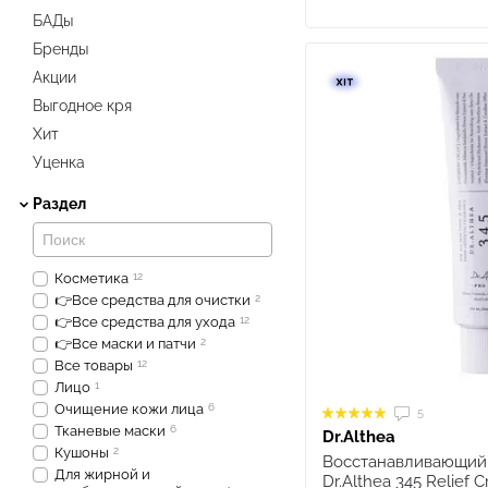
БАДы
Бренды
Акции
Выгодное кря
Хит
Уценка
Раздел
Косметика
12
👉Все средства для очистки
2
👉Все средства для ухода
12
👉Все маски и патчи
2
Все товары
12
Лицо
1
Очищение кожи лица
6
5
Тканевые маски
6
Dr.Althea
Кушоны
2
Восстанавливающий 
Для жирной и
Dr.Althea 345 Relief 