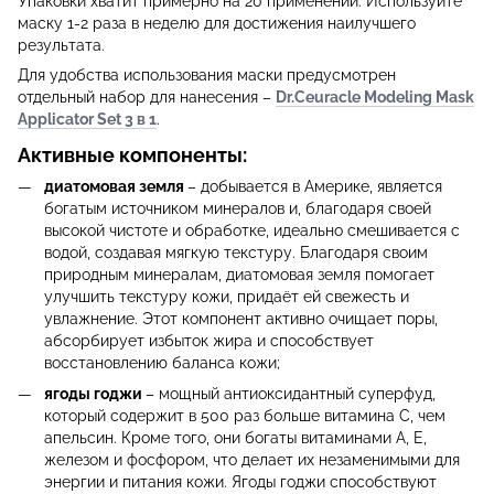
Упаковки хватит примерно на 20 применений. Используйте
маску 1-2 раза в неделю для достижения наилучшего
результата.
Для удобства использования маски предусмотрен
отдельный набор для нанесения –
Dr.Ceuracle Modeling Mask
Applicator Set 3 в 1
.
Активные компоненты:
диатомовая земля
– добывается в Америке, является
богатым источником минералов и, благодаря своей
высокой чистоте и обработке, идеально смешивается с
водой, создавая мягкую текстуру. Благодаря своим
природным минералам, диатомовая земля помогает
улучшить текстуру кожи, придаёт ей свежесть и
увлажнение. Этот компонент активно очищает поры,
абсорбирует избыток жира и способствует
восстановлению баланса кожи;
ягоды годжи
– мощный антиоксидантный суперфуд,
который содержит в 500 раз больше витамина С, чем
апельсин. Кроме того, они богаты витаминами А, Е,
железом и фосфором, что делает их незаменимыми для
энергии и питания кожи. Ягоды годжи способствуют