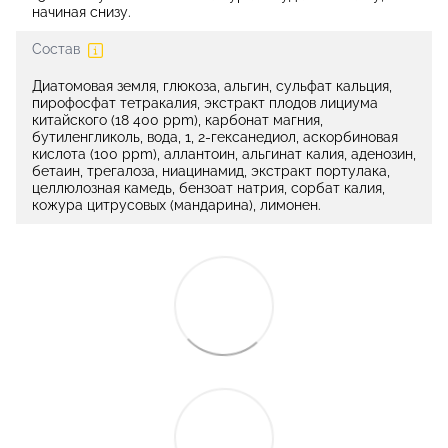
начиная снизу.
Состав
Диатомовая земля, глюкоза, альгин, сульфат кальция,
пирофосфат тетракалия, экстракт плодов лициума
китайского (18 400 ppm), карбонат магния,
бутиленгликоль, вода, 1, 2-гексанедиол, аскорбиновая
кислота (100 ppm), аллантоин, альгинат калия, аденозин,
бетаин, трегалоза, ниацинамид, экстракт портулака,
целлюлозная камедь, бензоат натрия, сорбат калия,
кожура цитрусовых (мандарина), лимонен.