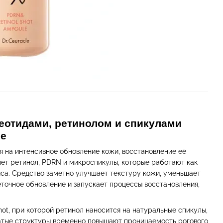
еотидами, ретинолом и спикулами
le
я на интенсивное обновление кожи, восстановление её
яет ретинол, PDRN и микроспикулы, которые работают как
са. Средство заметно улучшает текстуру кожи, уменьшает
точное обновление и запускает процессы восстановления,
ot, при которой ретинол наносится на натуральные спикулы,
чатые структуры временно повышают проницаемость рогового