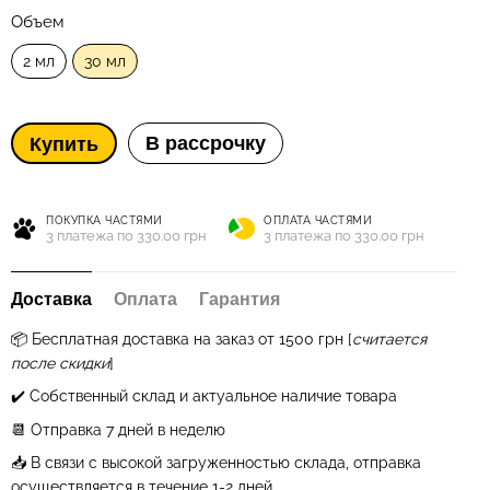
Объем
2 мл
30 мл
В рассрочку
Купить
ПОКУПКА ЧАСТЯМИ
ОПЛАТА ЧАСТЯМИ
3 платежа по 330.00 грн
3 платежа по 330.00 грн
Доставка
Оплата
Гарантия
📦 Бесплатная
доставка на заказ от 1500 грн
[
считается
после скидки
]
✔️ Собственный склад и актуальное наличие товара
📆 Отправка 7 дней в неделю
📥 В связи с высокой загруженностью склада, отправка
осуществляется в течение 1
-2
дней