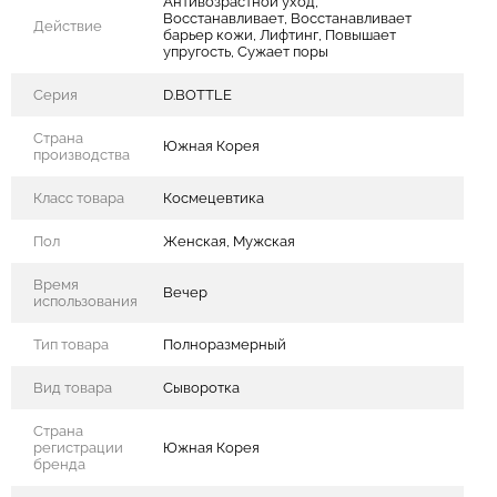
Антивозрастной уход,
Восстанавливает, Восстанавливает
Действие
барьер кожи, Лифтинг, Повышает
упругость, Сужает поры
Серия
D.BOTTLE
Страна
Южная Корея
производства
Класс товара
Космецевтика
Пол
Женская, Мужская
Время
Вечер
использования
Тип товара
Полноразмерный
Вид товара
Сыворотка
Страна
регистрации
Южная Корея
бренда