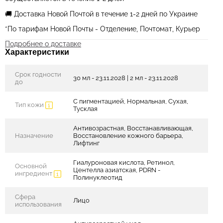
🚚 Доставка Новой Почтой в течение 1-2 дней по Украине
*По тарифам Новой Почты - Отделение, Почтомат, Курьер
Подробнее о доставке
Характеристики
Срок годности
30 мл - 23.11.2028 | 2 мл - 23.11.2028
до
С пигментацией, Нормальная, Сухая,
Тип кожи
Тусклая
Антивозрастная, Восстанавливающая,
Назначение
Восстановление кожного барьера,
Лифтинг
Гиалуроновая кислота, Ретинол,
Основной
Центелла азиатская, PDRN -
ингредиент
Полинуклеотид
Сфера
Лицо
использования