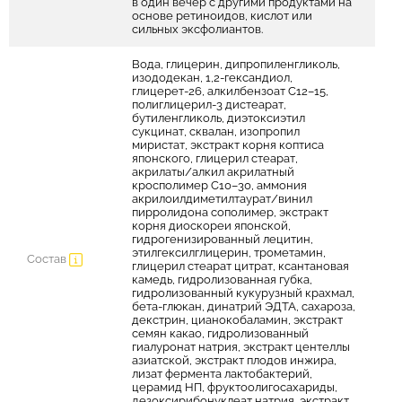
в один вечер с другими продуктами на
основе ретиноидов, кислот или
сильных эксфолиантов.
Вода, глицерин, дипропиленгликоль,
изододекан, 1,2-гександиол,
глицерет-26, алкилбензоат C12–15,
полиглицерил-3 дистеарат,
бутиленгликоль, диэтоксиэтил
сукцинат, сквалан, изопропил
миристат, экстракт корня коптиса
японского, глицерил стеарат,
акрилаты/алкил акрилатный
кросполимер C10–30, аммония
акрилоилдиметилтаурат/винил
пирролидона сополимер, экстракт
корня диоскореи японской,
гидрогенизированный лецитин,
этилгексилглицерин, трометамин,
Состав
глицерил стеарат цитрат, ксантановая
камедь, гидролизованная губка,
гидролизованный кукурузный крахмал,
бета-глюкан, динатрий ЭДТА, сахароза,
декстрин, цианокобаламин, экстракт
семян какао, гидролизованный
гиалуронат натрия, экстракт центеллы
азиатской, экстракт плодов инжира,
лизат фермента лактобактерий,
церамид НП, фруктоолигосахариды,
дезоксирибонуклеат натрия, экстракт