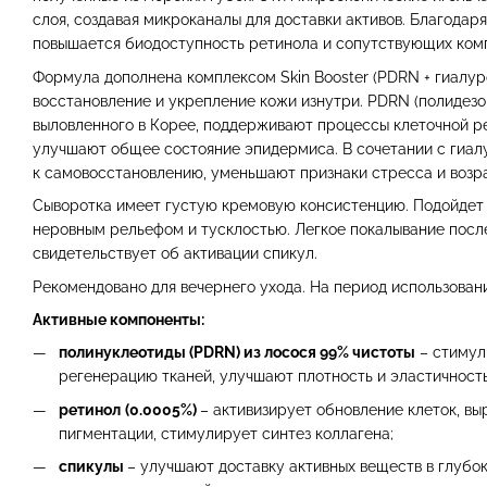
слоя, создавая микроканалы для доставки активов. Благодар
повышается биодоступность ретинола и сопутствующих ком
Формула дополнена комплексом Skin Booster (PDRN + гиалур
восстановление и укрепление кожи изнутри. PDRN (полидезо
выловленного в Корее, поддерживают процессы клеточной 
улучшают общее состояние эпидермиса. В сочетании с гиал
к самовосстановлению, уменьшают признаки стресса и возр
Сыворотка имеет густую кремовую консистенцию. Подойдет 
неровным рельефом и тусклостью. Легкое покалывание посл
свидетельствует об активации спикул.
Рекомендовано для вечернего ухода. На период использова
Активные компоненты:
полинуклеотиды (PDRN) из лосося 99% чистоты
– стимул
регенерацию тканей, улучшают плотность и эластичность
ретинол
(0.0005%)
– активизирует обновление клеток, в
пигментации, стимулирует синтез коллагена;
спикулы
– улучшают доставку активных веществ в глубо