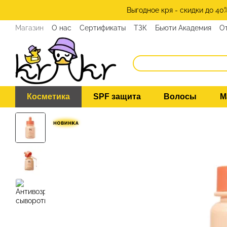
Перейти к основному контенту
Выгодное кря - скидки до 40
Магазин
О нас
Сертификаты
ТЗК
Бьюти Академия
О
Косметика
SPF защита
Волосы
М