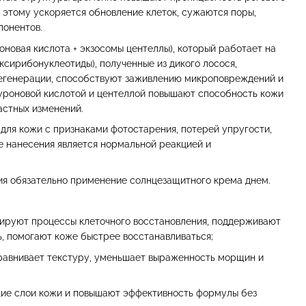
я этому ускоряется обновление клеток, сужаются поры,
понентов.
оновая кислота + экзосомы центеллы), который работает на
ксирибонуклеотиды), полученные из дикого лосося,
регенерации, способствуют заживлению микроповреждений и
уроновой кислотой и центеллой повышают способность кожи
астных изменений.
для кожи с признаками фотостарения, потерей упругости,
е нанесения является нормальной реакцией и
ния обязательно применение солнцезащитного крема днем.
ируют процессы клеточного восстановления, поддерживают
, помогают коже быстрее восстанавливаться;
ыравнивает текстуру, уменьшает выраженность морщин и
кие слои кожи и повышают эффективность формулы без