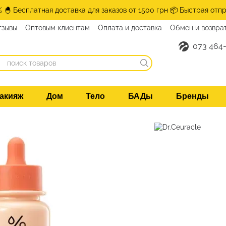
% 🐣 Бесплатная доставка для заказов от 1500 грн 📦 Быстрая отпр
тзывы
Оптовым клиентам
Оплата и доставка
Обмен и возвра
073 464-
акияж
Дом
Тело
БАДы
Бренды