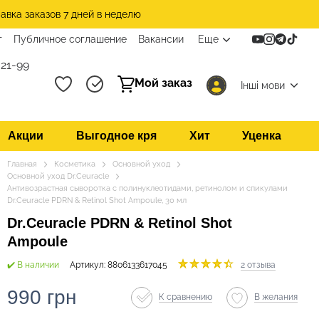
авка заказов 7 дней в неделю
т
Публичное соглашение
Вакансии
Еще
21-99
Мой заказ
Інші мови
Акции
Выгодное кря
Хит
Уценка
Главная
Косметика
Основной уход
Основной уход Dr.Ceuracle
Антивозрастная сыворотка с полинуклеотидами, ретинолом и спикулами
Dr.Ceuracle PDRN & Retinol Shot Ampoule, 30 мл
Dr.Ceuracle PDRN & Retinol Shot
Ampoule
✔️ В наличии
Артикул: 8806133617045
2 отзыва
990 грн
К сравнению
В желания