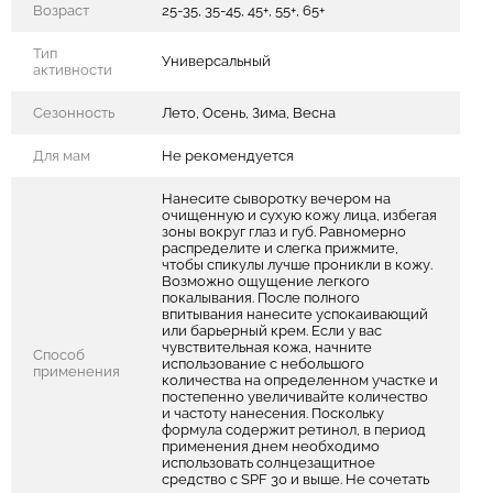
Возраст
25-35, 35-45, 45+, 55+, 65+
Тип
Универсальный
активности
Сезонность
Лето, Осень, Зима, Весна
Для мам
Не рекомендуется
Нанесите сыворотку вечером на
очищенную и сухую кожу лица, избегая
зоны вокруг глаз и губ. Равномерно
распределите и слегка прижмите,
чтобы спикулы лучше проникли в кожу.
Возможно ощущение легкого
покалывания. После полного
впитывания нанесите успокаивающий
или барьерный крем. Если у вас
чувствительная кожа, начните
Способ
использование с небольшого
применения
количества на определенном участке и
постепенно увеличивайте количество
и частоту нанесения. Поскольку
формула содержит ретинол, в период
применения днем необходимо
использовать солнцезащитное
средство с SPF 30 и выше. Не сочетать