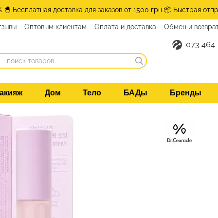
% 🐣 Бесплатная доставка для заказов от 1500 грн 📦 Быстрая отпр
тзывы
Оптовым клиентам
Оплата и доставка
Обмен и возвра
нтакты
073 464-
акияж
Дом
Тело
БАДы
Бренды