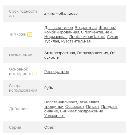
Срок годности
4,5 мл - 08.03.2027
до
Для всех типов
,
Возрастная
,
Жирная/
комбинированная
,
С пигментацией
,
Тип кожи
Нормальная
,
Проблемная (акне)
,
Сухая
,
Тусклая
,
Чувствительная
Антивозрастная, От раздражения, От
Назначение
сухости
Основной
Ресвератрол
ингредиент
Сфера
Губы
использования
Восстанавливает
,
Заживляет
трещинки
,
Освежает
,
Питает
,
Придает
Действие
сияние
,
Снимает раздражение
,
Увлажняет
Серия
Other