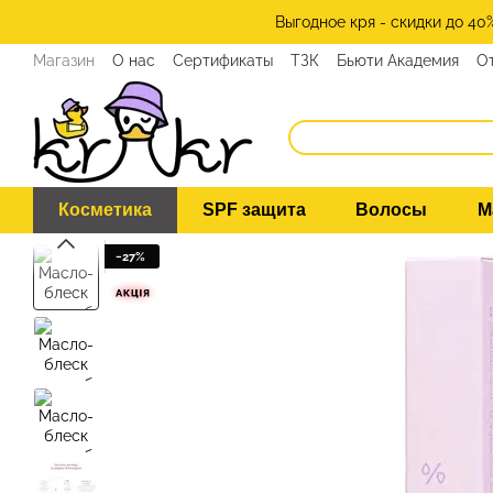
Перейти к основному контенту
Выгодное кря - скидки до 40
Магазин
О нас
Сертификаты
ТЗК
Бьюти Академия
О
Программа лояльности
СМИ о нас
Эксперты KRKR
Ко
Косметика
SPF защита
Волосы
М
−27%