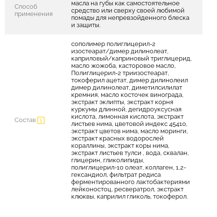
масла на губы как самостоятельное
Способ
средство или сверху своей любимой
применения
помады для непревзойденного блеска
и защиты.
сополимер полиглицерил-2
изостеарат/димер дилинолеат,
каприловый/каприновый триглицерид,
масло жожоба, касторовое масло,
Полиглицерил-2 триизостеарат,
токоферил ацетат, димер дилинолеил
димер дилинолеат, диметилсилилат
кремния, масло косточек винограда,
экстракт эклипты, экстракт корня
куркумы длинной, дегидроуксусная
кислота, лимонная кислота, экстракт
Состав
листьев нима, цветовой индекс 45410,
экстракт цветов нима, масло моринги,
экстракт красных водорослей
кораллины, экстракт коры нима,
экстракт листьев тулси , вода, сквалан,
глицерин, гликолипиды,
полиглицерил-10 олеат, коллаген, 1,2-
гександиол, фильтрат редиса
ферментированного лактобактериями
лейконостоц, ресвератрол, экстракт
клюквы, каприлил гликоль, токоферол.