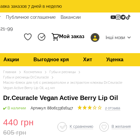
авка заказов 7 дней в неделю
т
Публичное соглашение
Вакансии
21-99
Мой заказ
Інші мови
Акции
Выгодное кря
Хит
Уценка
Главная
Косметика
Губы и ресницы
Губы и ресницы Dr.Ceuracle
Масло-блеск для губ с ресвератолом и экстрактом клюквы Dr.Ceuracle
Vegan Active Berry Lip Oil, 4.5 мл
Dr.Ceuracle Vegan Active Berry Lip Oil
✔️ В наличии
Артикул: 8806133616147
2 отзыва
440 грн
К сравнению
В желания
605 грн