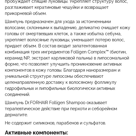
пробуждает спящие луковицы. Укрепляет структуру волос,
разглаживает кератиновые чешуйки и возвращает
прикорневой объем.
Шампунь предназначен для ухода за истонченными
волосами, склонными к выпадению, деликатно очищает кожу
головы от омертвевших клеток, а также избытка себума,
укрепляет волосяные луковицы, уменьшает потерю волос,
придает объем. В состав входит запатентованная
комбинация трех ингредиентов Folligen Complex™ (биотин,
керамид NP, экстракт карликовой пальмы) в липосомальной
форме, что позволяет улучшить проникновение активных
компонентов в кожу головы. Благодаря наноразмерам и
уникальной структуре липосомы обеспечивают
целенаправленную доставку к волосяному фолликулу
гидрофильных и липофильных биологически активных
соединений.
Шампунь Dr.FORHAIR Folligen Shampoo оказывает
терапевтическое действие при перхоти и себорейном
дерматите.
Не содержит силиконов, парабенов и сульфатов.
Активные компоненты: