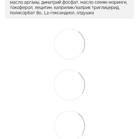
масло арганы, динатрий фосфат, масло семян моринги,
токоферол, лецитин, каприлик/каприк триглицерид,
полисорбат 80, 1,2-гександиол, отдушка