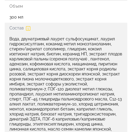
Объем
300 мл
Состав
Вода, двунатриевый лаурет сульфосукцинат, лаурил
гидроксисултаин, кокамид метил моноэтаноламин,
стирен/акрилат сополимер, глицерин, кокоил
изетионат натрия, биотин, керамид НП, экстракт плодов
карликовой пальмы (сереноя ползучая) , пантенол,
аденозин, кофеиновая кислота, ниацинамид, пиритион
цинка, салициловая кислота, экстракт корня родиолы
розовой, экстракт корня диоскореи японской, экстракт
корня пиона молочноцветкового, экстракт корня
имбиря, экстракт софоры узколистной,
поликватерниум-7, ПЭГ-120 диолеат метил глюкозы,
пропандиол, лауроил метиламинопропионат натрия,
спирт, ПЭГ-45 глицериды пальмоядрового масла, C12-13
алкил лактат, поликватерниум-10, хлорид цетримония,
ментол, кокамидопропил бетаин, каприлил гликоль,
хлорид натрия, бензоат натрия, тригидроксистеарин,
динатрий ЭДТА, ПЭГ-6 каприловые/каприновые
глицериды, этилгексилглицерин, хлорид цинка,
лимонная кислота, масло семян камелии японской,