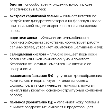
биотин
–
способствует утолщению волос, придает
эластичность и блеск;
экстракт карликовой пальмы
– снижает негативное
воздействие дигидротестостерона на фолликулы волос
при начальной стадии андрогенного типа выпадения
волос;
пиритион цинка
– обладает антимикробными и
противогрибковыми свойствами, нормализует работу
сальных желез, устраняет избыточное шелушение и зуд;
салициловая кислота
– глубоко очищает поры кожи
головы от излишков кожного себума и помогает
безопасно отшелушить омертвевшие клетки с её
поверхности;
ниацинамид (витамин B3)
– улучшает кровообращение
кожи головы и нормализует питание волосяных
фолликулов, а также уменьшает ломкость, помогая
накапливать кератин, основной структурный компонент
волоса;
пантенол (провитамин В5)
– увлажняет кожу головы и
снимает раздражение, смягчает и предотвращает