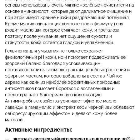
основы использованы очень мягкие «зелёные» очистители на
основе аминокислот, которые дают деликатное очищение и
при этом имеют крайне низкий раздражающий потенциал.
Кроме мягких очищающих компонентов в формулу геля
входит масло ши, которое смягчает кожу, и трегалоза,
поэтому после умывания нет ощущения сухости и
стянутости, кожа остается гладкой и увлажненной.
Гель-пенка для умывания не только сохраняет
физиологичный pH кожи, но и помогает поддерживать её
здоровый баланс благодаря успокаивающим,
противовоспалительным экстрактам целебных растений и
эфирным маслам, которые добавлены в состав. Чайное
дерево как один из наиболее эффективных природных
антисептиков помогает бороться с воспалениями и
предотвращает бактериальную колонизацию.
Антимикробные свойства усиливает эфирное масло
лаванды, а гамамелис и экстракт коры черной ивы обладают
себорегулирующим эффектом и делают кожу более
матовой.
Активные ингредиенты:
э
кстракт листьев чайного дерева в концентрации 30%
–