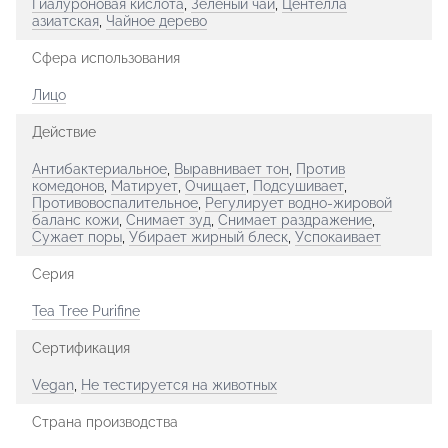
Гиалуроновая кислота
,
Зеленый чай
,
Центелла
азиатская
,
Чайное дерево
Сфера использования
Лицо
Действие
Антибактериальное
,
Выравнивает тон
,
Против
комедонов
,
Матирует
,
Очищает
,
Подсушивает
,
Противовоспалительное
,
Регулирует водно-жировой
баланс кожи
,
Снимает зуд
,
Снимает раздражение
,
Сужает поры
,
Убирает жирный блеск
,
Успокаивает
Серия
Tea Tree Purifine
Сертификация
Vegan
,
Не тестируется на животных
Страна производства