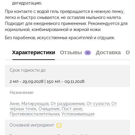
дегидратацию.
При контакте с водой гель превращается в нежную пенку,
легко и быстро смывается, не оставляя мыльного налета.
Подходит для ежедневного применения. Рекомендуется для
нормальной, комбинированной и жирной кожи.
Без парабенов, искусственных красителей и отдушек.
Характеристики
Отзывы
Доставка
Оп
30
Срок годности до
2 мл - 29.09.2028 | 150 мл - 09.11.2028
Назначение
Акне
,
Матирующая
,
От раздражения
,
От сухости
,
От
черных точек
,
Очищение
,
Пост акне
,
Противовоспалительная
,
Успокаивающая
Основной ингредиент