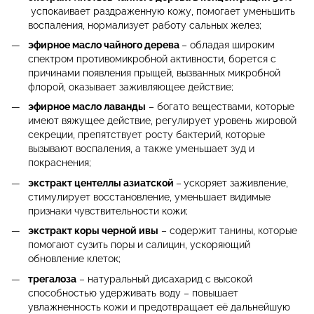
успокаивает раздраженную кожу, помогает уменьшить
воспаления, нормализует работу сальных желез;
э
фирное масло чайного дерева
– обладая широким
спектром противомикробной активности, борется с
причинами появления прыщей, вызванных микробной
флорой, оказывает заживляющее действие;
эфирное масло лаванды
– богато веществами, которые
имеют вяжущее действие, регулирует уровень жировой
секреции, препятствует росту бактерий, которые
вызывают воспаления, а также уменьшает зуд и
покраснения;
экстракт центеллы азиатской
–
ускоряет заживление,
стимулирует восстановление, уменьшает видимые
признаки чувствительности кожи;
экстракт коры черной ивы
– содержит танины, которые
помогают сузить поры и салицин, ускоряющий
обновление клеток;
трегалоза
– натуральный дисахарид с высокой
способностью удерживать воду – повышает
увлажненность кожи и предотвращает её дальнейшую