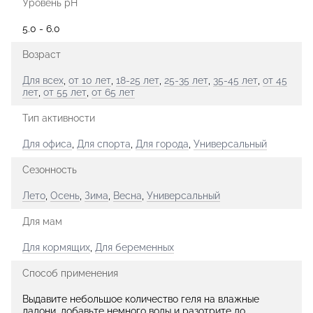
Уровень pH
5.0 - 6.0
Возраст
Для всех
,
от 10 лет
,
18-25 лет
,
25-35 лет
,
35-45 лет
,
от 45
лет
,
от 55 лет
,
от 65 лет
Тип активности
Для офиса
,
Для спорта
,
Для города
,
Универсальный
Сезонность
Лето
,
Осень
,
Зима
,
Весна
,
Универсальный
Для мам
Для кормящих
,
Для беременных
Способ применения
Выдавите небольшое количество геля на влажные
ладони, добавьте немного воды и разотрите до