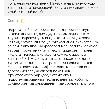
появления нежной пенки. Нанесите на влажную кожу
лица, немного помассируйте круговыми движениями и
смойте теплой водой.
Состав
гидролат чайного дерева, вода, глицерин, содиум
кокоил аланинате, дисодиум кокоамфодиакетате,
лаурил гидроксисултаине, коко-глюкозид, хлорид
натрия, бутиленгликоль, 1, 2-гександиол, акрилат/С10-
30 алкил акрилатный кроссполимер, полиглицерил-10
лаурат, трометамин, этилгексилглицерин, лимонная
кислота, гидроксиакетофеноне, масло лаванды,
динатрий ЕДТА, содиум китрате, гексилене гликол,
дипропиленгликоль, экстракт ламинарии японской,
еклипта прострата леаф екстракт, масло чайного
дерева (мелалеука очереднолистная),
фруктоолигосакхаридес, бета-глюкан,
гидрогенизированный лецитин, антемис нобилис
фловер оил, гидролизованная гиалуроновая кислота