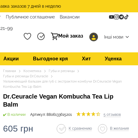
авка заказов 7 дней в неделю
т
Публичное соглашение
Вакансии
21-99
Мой заказ
Інші мови
Акции
Выгодное кря
Хит
Уценка
Главная
Косметика
Губы и ресницы
Губы и ресницы Dr.Ceuracle
Увлажняющий бальзам для губ с экстрактом комбучи Dr.Ceuracle Vegan
Kombucha Tea Lip Balm
Dr.Ceuracle Vegan Kombucha Tea Lip
Balm
✔️ В наличии
Артикул: 8806133615201
5 отзывов
605 грн
К сравнению
В желания