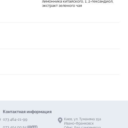
лимонника китайского, 1, 2-гександиол,
экстракт зеленого чая
Контактная информация
073 464-21-99
Киев, ул. Туманяна 15а
Ивано-Франковск
073 404 00 54
(ОПТ)
Офис. Без самовывоза.