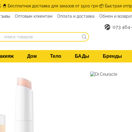
% 🐣 Бесплатная доставка для заказов от 1500 грн 📦 Быстрая отпр
тзывы
Оптовым клиентам
Оплата и доставка
Обмен и возвра
нтакты
073 464-
акияж
Дом
Тело
БАДы
Бренды