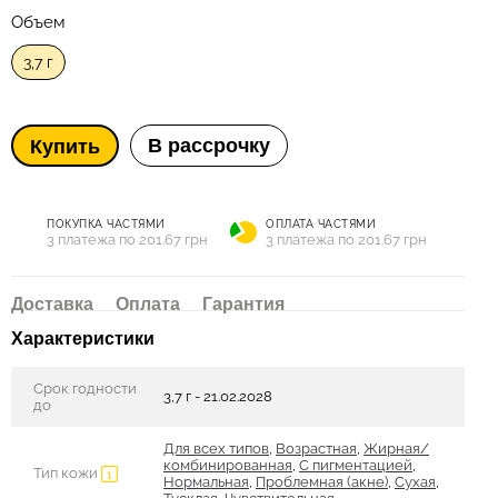
Объем
3,7 г
В рассрочку
Купить
ПОКУПКА ЧАСТЯМИ
ОПЛАТА ЧАСТЯМИ
3 платежа по 201.67 грн
3 платежа по 201.67 грн
Доставка
Оплата
Гарантия
Характеристики
Срок годности
3,7 г - 21.02.2028
до
Для всех типов
,
Возрастная
,
Жирная/
комбинированная
,
С пигментацией
,
Тип кожи
Нормальная
,
Проблемная (акне)
,
Сухая
,