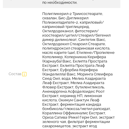
по необходимости.
Полигликерил-2 Триисостеарате,
сквалан, Бис-Дигликерил
Полиакиладипате-2, каприловый/
каприновый триглицерид,
Октилдодеканол, фитостерил/
изостеарил/цетил/стеарил/бегенил
димер дилинолеат, Синтетик Вакс,
Октилдодекил Стеароил Стеарате,
полигидроксил стеариновая кислота,
масло карите (ши), Етилене/Пропилене
Кополимер, Коперникиа Керифера
(Карнауба) Вакс, Еклипта Прострата
Екстракт, Еклипта Прострата Леаф
Екстракт, Еуфорбиа Керифера
Состав
(Канделилла) Вакс, Моринга Олеифера
Сеед Оил, вода, Мелиа Азадирахта
Леаф Екстракт, Мелиа Азадирахта
Фловер Екстракт, бутиленгликоль,
Анемарргена Асфоделоидес Роот
Екстракт, керамид НП, лимонная
кислота, Окимум Санктум Леаф
Екстракт, ферментация кандида
бомбикола/глюкоза/метил рапсидат,
Кораллина Оффикиналис Екстракт,
Ориза Сатива (Рике) Герм Оил, экстракт
зеленого чая, фильтрат ферментации
сахаромицетов, экстракт ягод