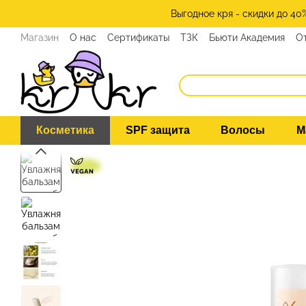
Перейти к основному контенту
Выгодное кря - скидки до 40
Магазин
О нас
Сертификаты
ТЗК
Бьюти Академия
О
Программа лояльности
СМИ о нас
Эксперты KRKR
Ко
Косметика
SPF защита
Волосы
М