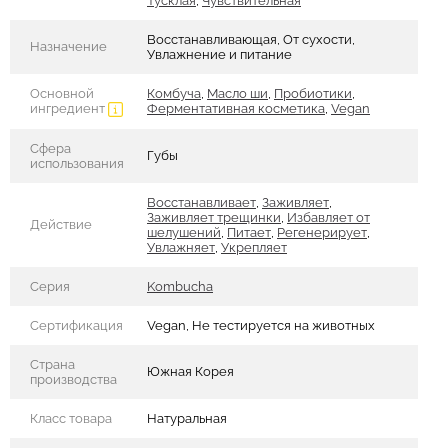
Тусклая
,
Чувствительная
Восстанавливающая, От сухости,
Назначение
Увлажнение и питание
Основной
Комбуча
,
Масло ши
,
Пробиотики
,
ингредиент
Ферментативная косметика
,
Vegan
Сфера
Губы
использования
Восстанавливает
,
Заживляет
,
Заживляет трещинки
,
Избавляет от
Действие
шелушений
,
Питает
,
Регенерирует
,
Увлажняет
,
Укрепляет
Серия
Kombucha
Сертификация
Vegan, Не тестируется на животных
Страна
Южная Корея
производства
Класс товара
Натуральная