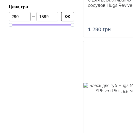
С для выравнивания 
сосудов Hugs Revive 
Цена, грн
От Цена, грн
До Цена, грн
OK
1 290 грн