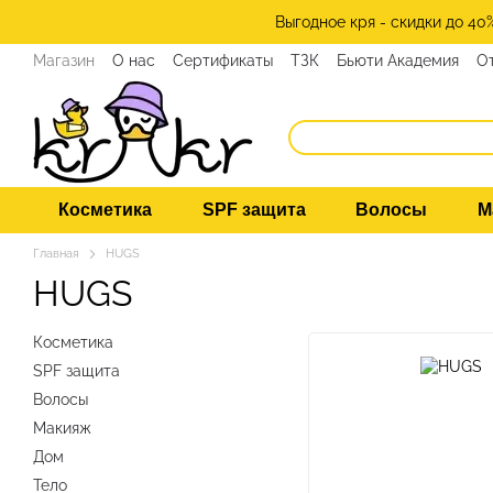
Перейти к основному контенту
Выгодное кря - скидки до 40
Магазин
О нас
Сертификаты
ТЗК
Бьюти Академия
О
Косметика
SPF защита
Волосы
М
Главная
HUGS
HUGS
Косметика
SPF защита
Волосы
Макияж
Дом
Тело