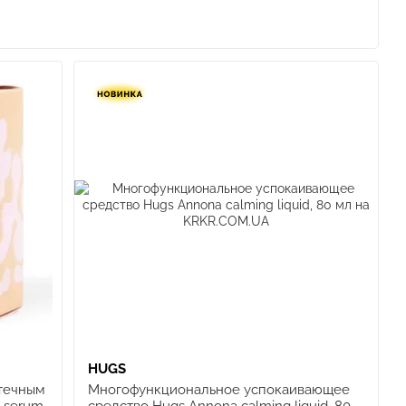
ой коже, поэтому каждый продукт создается так, чтобы
количеством средств в ежедневной рутине.
трированных активных компонентов с приятными
авязывание многоступенчатых ритуалов, а подбор
кожи.
составе имеет подтвержденную эффективность, формулы
логии и косметической химии
ичный, без лишней нагрузки на кожу
а каждом этапе производства по стандартам GMP
в без преувеличений и навязывания
т пор и высыпаний до чувствительности
комплексного, но минималистичного ухода за кожей:
HUGS
ения и сияния кожи
течным
Многофункциональное успокаивающее
ссенция для чувствительной и раздраженной кожи