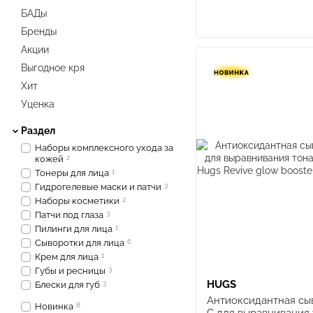
БАДы
Бренды
Акции
Выгодное кря
Хит
Уценка
Раздел
Наборы комплексного ухода за
кожей
2
Тонеры для лица
1
Гидрогелевые маски и патчи
3
Наборы косметики
2
Патчи под глаза
3
Пилинги для лица
1
Сыворотки для лица
6
Крем для лица
1
Губы и ресницы
3
HUGS
Блески для губ
3
Антиоксидантная сы
Новинка
8