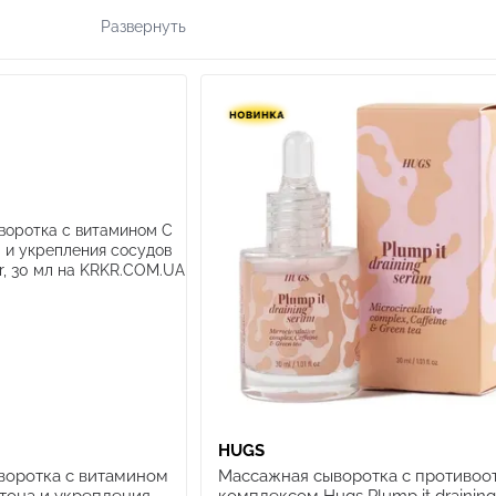
убеждены, что уход-минимализм - это путь к здоров
Развернуть
помочь получить лучший результат с минимальным 
Команда бренда объединяет эффективность концен
ощущениями от ежедневного ухода. В фокусе - не н
средств, которые реально закрывают потребности 
Ключевые принципы бренда:
Научная обоснованность
- каждый компонент в 
основаны на современных достижениях дермато
Чистая формула
- состав максимально физиолог
Производство в Украине
- контроль качества н
Честность
- реалистичные ожидания от продукто
Принятие
- поддержка любых состояний кожи, о
Ассортимент
Hugs
в Украине
В ассортименте бренда представлены средства для 
HUGS
Mirror Overnight Peel
- ночной пилинг для обновл
воротка с витамином
Массажная сыворотка с противоо
Annona Calming Liquid
- успокаивающий тонер-э