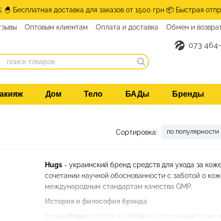
% 🐣 Бесплатная доставка для заказов от 1500 грн 📦 Быстрая отпр
тзывы
Оптовым клиентам
Оплата и доставка
Обмен и возвра
073 464-
акияж
Дом
Тело
БАДы
Бренды
по популярности
Сортировка:
Hugs
- украинский бренд средств для ухода за кож
сочетании научной обоснованности с заботой о кож
международным стандартам качества GMP.
История и философия бренда
Бренд
Hugs
родился из любви к собственной коже и