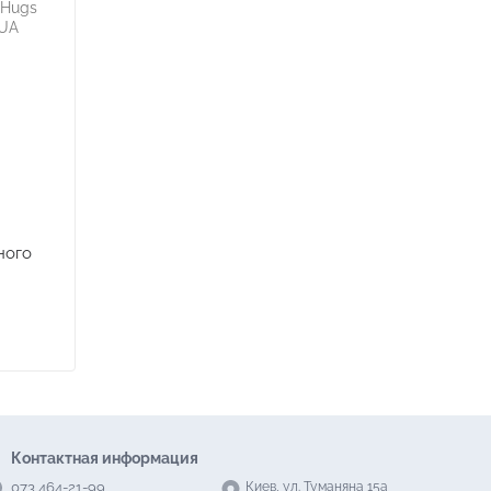
ного
Контактная информация
073 464-21-99
Киев, ул. Туманяна 15а