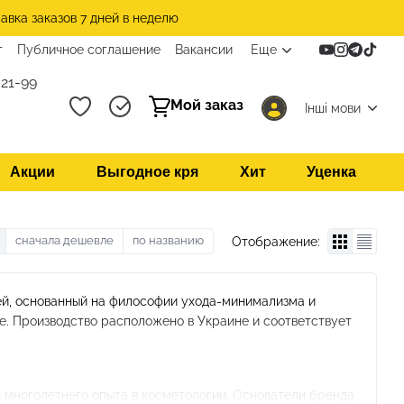
авка заказов 7 дней в неделю
т
Публичное соглашение
Вакансии
Еще
21-99
Мой заказ
Інші мови
Акции
Выгодное кря
Хит
Уценка
сначала дешевле
по названию
Отображение:
ей, основанный на философии ухода-минимализма и
е. Производство расположено в Украине и соответствует
 многолетнего опыта в косметологии. Основатели бренда