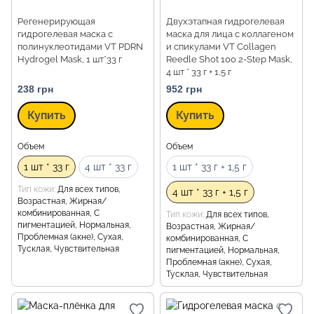
Регенерирующая
Двухэтапная гидрогелевая
гидрогелевая маска с
маска для лица с коллагеном
полинуклеотидами VT PDRN
и спикулами VT Collagen
Hydrogel Mask, 1 шт*33 г
Reedle Shot 100 2-Step Mask,
4 шт * 33 г + 1,5 г
238 грн
952 грн
Купить
Купить
Объем
Объем
1 шт * 33 г
4 шт * 33 г
1 шт * 33 г + 1,5 г
Тип кожи
Для всех типов,
4 шт * 33 г + 1,5 г
Возрастная, Жирная/
комбинированная, С
Тип кожи
Для всех типов,
пигментацией, Нормальная,
Возрастная, Жирная/
Проблемная (акне), Сухая,
комбинированная, С
Тусклая, Чувствительная
пигментацией, Нормальная,
Проблемная (акне), Сухая,
Тусклая, Чувствительная