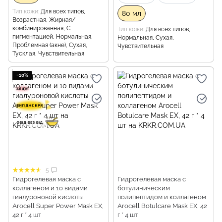
Тип кожи
Для всех типов,
80 мл
Возрастная, Жирная/
комбинированная, С
Тип кожи
Для всех типов,
пигментацией, Нормальная,
Нормальная, Сухая,
Проблемная (акне), Сухая,
Чувствительная
Тусклая, Чувствительная
−10%
5
Гидрогелевая маска с
Гидрогелевая маска с
коллагеном и 10 видами
ботулиническим
гиалуроновой кислоты
полипептидом и коллагеном
Arocell Super Power Mask EX,
Arocell Botulcare Mask EX, 42
42 г * 4 шт
г * 4 шт