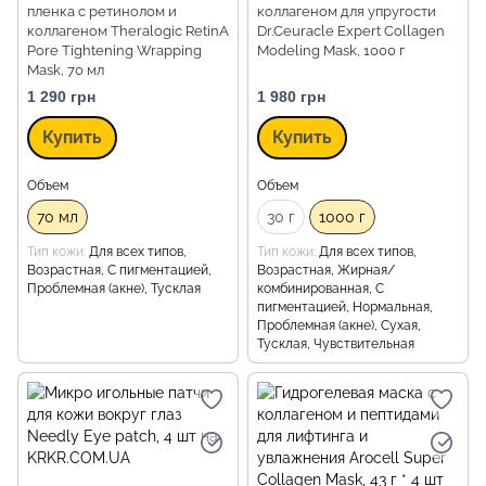
пленка с ретинолом и
коллагеном для упругости
коллагеном Theralogic RetinA
Dr.Ceuracle Expert Collagen
Pore Tightening Wrapping
Modeling Mask, 1000 г
Mask, 70 мл
1 290 грн
1 980 грн
Купить
Купить
Объем
Объем
70 мл
30 г
1000 г
Тип кожи
Для всех типов,
Тип кожи
Для всех типов,
Возрастная, С пигментацией,
Возрастная, Жирная/
Проблемная (акне), Тусклая
комбинированная, С
пигментацией, Нормальная,
Проблемная (акне), Сухая,
Тусклая, Чувствительная