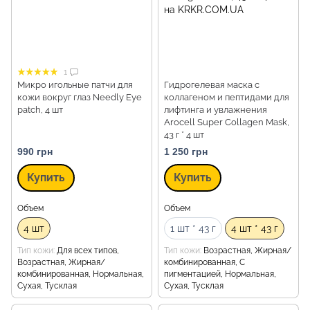
1
Микро игольные патчи для
Гидрогелевая маска с
кожи вокруг глаз Needly Eye
коллагеном и пептидами для
patch, 4 шт
лифтинга и увлажнения
Arocell Super Collagen Mask,
43 г * 4 шт
990 грн
1 250 грн
Купить
Купить
Объем
Объем
4 шт
1 шт * 43 г
4 шт * 43 г
Тип кожи
Для всех типов,
Тип кожи
Возрастная, Жирная/
Возрастная, Жирная/
комбинированная, С
комбинированная, Нормальная,
пигментацией, Нормальная,
Сухая, Тусклая
Сухая, Тусклая