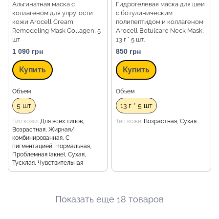
Альгинатная маска с
Гидрогелевая маска для шеи
коллагеном для упругости
с ботулиническим
кожи Arocell Cream
полипептидом и коллагеном
Remodeling Mask Collagen, 5
Arocell Botulcare Neck Mask,
шт
13 г * 5 шт.
1 090 грн
850 грн
Купить
Купить
Объем
Объем
5 шт
13 г * 5 шт
Тип кожи
Для всех типов,
Тип кожи
Возрастная, Сухая
Возрастная, Жирная/
комбинированная, С
пигментацией, Нормальная,
Проблемная (акне), Сухая,
Тусклая, Чувствительная
Показать еще 18 товаров