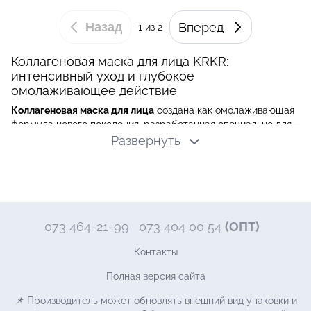
Назад
Вперед
1
из 2
Коллагеновая маска для лица KRKR:
интенсивный уход и глубокое
омолаживающее действие
Коллагеновая маска для лица
создана как омолаживающая
формула нового поколения, разработанная специально для
глубокого восстановления и укрепления структуры кожи.
Развернуть
Такая маска сочетается с современными принципами
косметологии, помогает уменьшить первые признаки
старения, улучшает состояние кожи и делает её более
гладкой. В её основе лежит продуманное сочетание
веществ, каждое из которых играет ключевую роль в
улучшении здоровья кожи и в поддержании естественных
073 464-21-99
073 404 00 54
(ОПТ)
процессов регенерации кожи.
Контакты
Маска работает, когда коллагена в организме становится
недостаточно, а коллагеновые волокна постепенно теряют
Полная версия сайта
упругость. Она помогает замедлить старение кожи и
повысить упругость и эластичность кожи. Активные
📌 Производитель может обновлять внешний вид упаковки и
компоненты быстро проникают в глубокие слои,