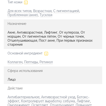
Тип кожи
Для всех типов
,
Возрастная
,
С пигментацией
,
Проблемная (акне)
,
Тусклая
Назначение
Акне, Антивозрастная, Лифтинг, От купероза, От
морщин, От пигментных пятен, От черных точек,
Отшелушивающая, Пост акне, При первых признаках
старения
Основной ингредиент
Коллаген
,
Пептиды
,
Ретинол
Сфера использования
Лицо
Действие
Антибактериальное
,
Антивозрастной уход
,
Ботокс-
эффект
,
Контролирует выработку себума
,
Лифтинг
,
Омолаживает
,
Осветляет
,
Отшелушивает
,
Повышает