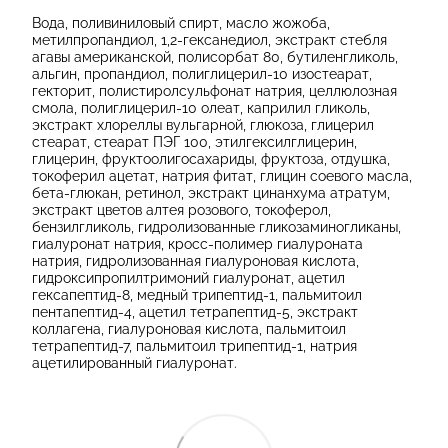
Вода, поливиниловый спирт, масло жожоба,
метилпропандиол, 1,2-гексанедиол, экстракт стебля
агавы американской, полисорбат 80, бутиленгликоль,
альгин, пропандиол, полиглицерил-10 изостеарат,
гекторит, полистиролсульфонат натрия, целлюлозная
смола, полиглицерил-10 олеат, каприлил гликоль,
экстракт хлореллы вульгарной, глюкоза, глицерил
стеарат, стеарат ПЭГ 100, этилгексилглицерин,
глицерин, фруктоолигосахариды, фруктоза, отдушка,
токоферил ацетат, натрия фитат, глицин соевого масла,
бета-глюкан, ретинол, экстракт цинанхума атратум,
экстракт цветов алтея розового, токоферол,
бензилгликоль, гидролизованные гликозаминогликаны,
гиалуронат натрия, кросс-полимер гиалуроната
натрия, гидролизованная гиалуроновая кислота,
гидроксипропилтримоний гиалуронат, ацетил
гексапептид-8, медный трипептид-1, пальмитоил
пентапептид-4, ацетил тетрапептид-5, экстракт
коллагена, гиалуроновая кислота, пальмитоил
тетрапептид-7, пальмитоил трипептид-1, натрия
ацетилированный гиалуронат.