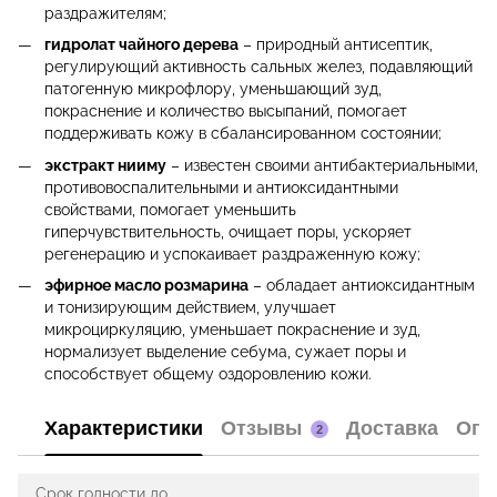
раздражителям;
гидролат чайного дерева
– природный антисептик,
регулирующий активность сальных желез, подавляющий
патогенную микрофлору, уменьшающий зуд,
покраснение и количество высыпаний, помогает
поддерживать кожу в сбалансированном состоянии;
экстракт нииму
– известен своими антибактериальными,
противовоспалительными и антиоксидантными
свойствами, помогает уменьшить
гиперчувствительность, очищает поры, ускоряет
регенерацию и успокаивает раздраженную кожу;
эфирное масло розмарина
– обладает антиоксидантным
и тонизирующим действием, улучшает
микроциркуляцию, уменьшает покраснение и зуд,
нормализует выделение себума, сужает поры и
способствует общему оздоровлению кожи.
Характеристики
Отзывы
Доставка
Опл
2
Срок годности до