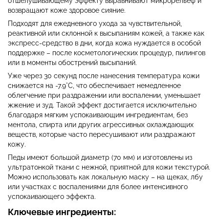
отшелушивающему эффекту выравнивают микрорельеф и
возвращают коже здоровое сияние.
Подходят для ежедневного ухода за чувствительной,
реактивной или склонной к высыпаниям кожей, а также как
экспресс-средство в дни, когда кожа нуждается в особой
поддержке – после косметологических процедур, пилингов
или в моменты обострений высыпаний.
Уже через 30 секунд после нанесения температура кожи
снижается на -7.9°C, что обеспечивает немедленное
облегчение при раздражении или воспалении, уменьшает
жжение и зуд. Такой эффект достигается исключительно
благодаря мягким успокаивающим ингредиентам, без
ментола, спирта или других агрессивных охлаждающих
веществ, которые часто пересушивают или раздражают
кожу.
Педы имеют большой диаметр (70 мм) и изготовлены из
ультратонкой ткани с нежной, приятной для кожи текстурой.
Можно использовать как локальную маску – на щеках, лбу
или участках с воспалениями для более интенсивного
успокаивающего эффекта.
Ключевые ингредиенты: