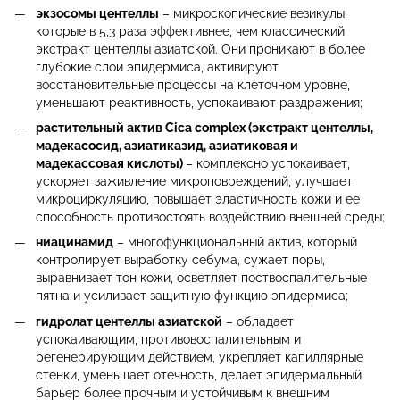
экзосомы центеллы
– микроскопические везикулы,
которые в 5,3 раза эффективнее, чем классический
экстракт центеллы азиатской. Они проникают в более
глубокие слои эпидермиса, активируют
восстановительные процессы на клеточном уровне,
уменьшают реактивность, успокаивают раздражения;
растительный актив Cica complex (экстракт центеллы,
мадекасосид, азиатиказид, азиатиковая и
мадекассовая кислоты)
– комплексно успокаивает,
ускоряет заживление микроповреждений, улучшает
микроциркуляцию, повышает эластичность кожи и ее
способность противостоять воздействию внешней среды;
ниацинамид
– многофункциональный актив, который
контролирует выработку себума, сужает поры,
выравнивает тон кожи, осветляет поствоспалительные
пятна и усиливает защитную функцию эпидермиса;
гидролат центеллы азиатской
– обладает
успокаивающим, противовоспалительным и
регенерирующим действием, укрепляет капиллярные
стенки, уменьшает отечность, делает эпидермальный
барьер более прочным и устойчивым к внешним