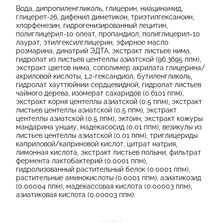
Вода, дипропиленгликоль, глицерин, ниацинамид,
глицерет-26, дифенил диметикон, триэтилгексаноин,
хлорфенезин, гидрогенизированный лецитин,
полиглицерил-10 олеат, пропандиол, полиглицерил-10
лаурат, этилгексилглицерин, эфирное масло
розмарина, динатрий ЭДТА, экстракт листьев нима,
гидролат из листьев центеллы азиатской (96.3695 ппм),
экстракт цветов нима, сополимер акрилата глицерина/
акриловой кислоты, 1,2-гександиол, бутиленгликоль,
гидролат хауттюйнии сердцевидной, гидролат листьев
чайного дерева, изомерат сахаридов (0.6101 ппм),
экстракт корня центеллы азиатской (0.5 ппм), экстракт
листьев центеллы азиатской (0.5 ппм), экстракт
центеллы азиатской (0.5 ппм), эктоин, экстракт кожуры
мандарина уншиу, мадекасосид (0.01 ппм), везикулы из
листьев центеллы азиатской (0.01 ппм), триглицериды
каприловой/каприновой кислот, цитрат натрия,
лимонная кислота, экстракт листьев полыни, фильтрат
фермента лактобактерий (0.0001 ппм),
гидролизованный растительный белок (0.0001 ппм),
растительные аминокислоты (0.0001 ппм), азиатикозид
(0.00004 ппм), мадекассовая кислота (0.00003 ппм),
азиатиковая кислота (0.00003 ппм).