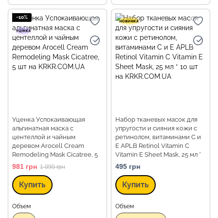
−10%
Уценка Успокаивающая
Набор тканевых масок для
альгинатная маска с
упругости и сияния кожи с
центеллой и чайным
ретинолом, витаминами C и
деревом Arocell Cream
E APLB Retinol Vitamin C
Remodeling Mask Cicatree, 5
Vitamin E Sheet Mask, 25 мл *
шт
10 шт
981 грн
495 грн
1 090 грн
Купить
Купить
Объем
Объем