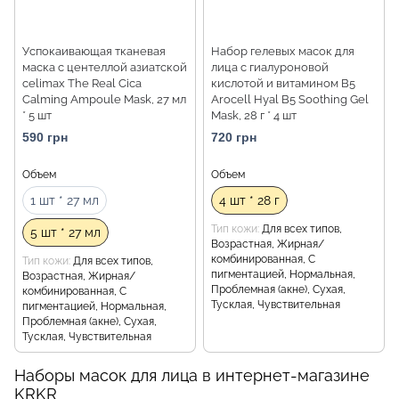
Успокаивающая тканевая
Набор гелевых масок для
маска с центеллой азиатской
лица с гиалуроновой
celimax The Real Cica
кислотой и витамином B5
Calming Ampoule Mask, 27 мл
Arocell Hyal B5 Soothing Gel
* 5 шт
Mask, 28 г * 4 шт
590 грн
720 грн
Объем
Объем
1 шт * 27 мл
4 шт * 28 г
Тип кожи
Для всех типов,
5 шт * 27 мл
Возрастная, Жирная/
комбинированная, С
Тип кожи
Для всех типов,
пигментацией, Нормальная,
Возрастная, Жирная/
Проблемная (акне), Сухая,
комбинированная, С
Тусклая, Чувствительная
пигментацией, Нормальная,
Проблемная (акне), Сухая,
Тусклая, Чувствительная
Наборы масок для лица в интернет-магазине
KRKR