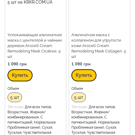
Успокаивающая альгинатная
Альгинатная маска с
маска с центеллой и чайным
коллагеном для упругости
деревом Arocell Cream
кожи Arocell Cream
Remodeling Mask Cicatree, 5
Remodeling Mask Collagen, 5
шт
шт
1 090 грн
1 090 грн
Купить
Купить
Объем
Объем
5 шт
5 шт
Тип кожи
Для всех типов,
Тип кожи
Для всех типов,
Возрастная, Жирная/
Возрастная, Жирная/
комбинированная, С
комбинированная, С
пигментацией, Нормальная,
пигментацией, Нормальная,
Проблемная (акне), Сухая,
Проблемная (акне), Сухая,
Тусклая, Чувствительная
Тусклая, Чувствительная