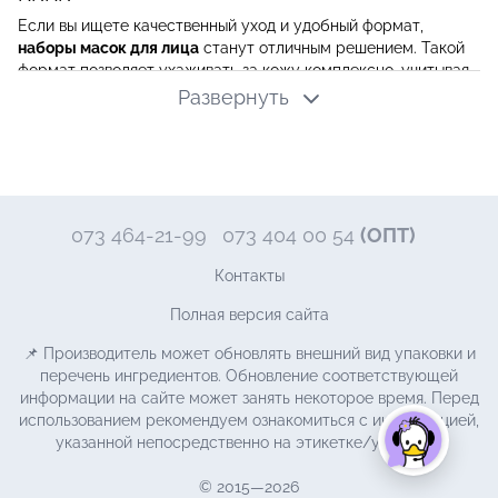
Если вы ищете качественный уход и удобный формат,
наборы масок для лица
станут отличным решением. Такой
формат позволяет ухаживать за кожу комплексно, учитывая
состояние лица в разные дни и решая сразу несколько
Развернуть
косметических задач. Благодаря широкому выбору в
каталоге KRKR каждый сможет подобрать маску для
ежедневного ухода, интенсивного восстановления или
экспресс-увлажнения.
Почему маски для лица — обязательный этап
073 464-21-99
073 404 00 54
(ОПТ)
ухода
Маски для лица помогают глубоко воздействовать на кожу,
Контакты
увлажнять, питать, успокаивать и возвращать лицу здоровый
Полная версия сайта
вид. Регулярное использование таких средств делает уход
более точным и эффективным. Качественная маска
📌 Производитель может обновлять внешний вид упаковки и
позволяет учитывать индивидуальные особенности кожи,
перечень ингредиентов. Обновление соответствующей
улучшая её тон, текстуру и способность удерживать влагу.
информации на сайте может занять некоторое время. Перед
Как маска влияет на лицо
использованием рекомендуем ознакомиться с информацией,
указанной непосредственно на этикетке/упаковке.
Маска действует в более концентрированном формате, чем
стандартная косметика. Составы быстро проникают в
© 2015—2026
глубокие слои кожи, помогая ей восстанавливаться. Кожа