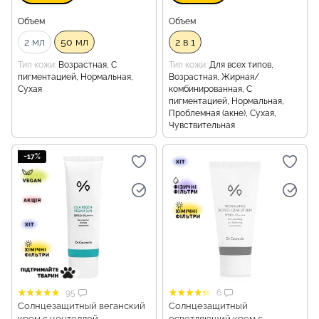
Объем
Объем
2 мл
50 мл
2 в 1
Тип кожи
Возрастная, С
Тип кожи
Для всех типов,
пигментацией, Нормальная,
Возрастная, Жирная/
Сухая
комбинированная, С
пигментацией, Нормальная,
Проблемная (акне), Сухая,
Чувствительная
−17%
95
6
Солнцезащитный веганский
Солнцезащитный
крем с центеллой
осветляющий крем с