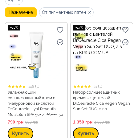
Хит
Назначение
От пигментных пятен
−20%
−13%
148
21
Увлажняющий
Набор солнцезащитных
солнцезащитный крем с
кремов с центелой
гиалуроновой кислотой
Dr.Ceuracle Cica Regen Vegan
Dr.Ceuracle Hyal Reyouth
Sun Set DUO, 2 в 1
Moist Sun SPF 50+ / PA++++, 50
мл
790 грн
1 350 грн
990 грн
1 550 грн
Купить
Купить