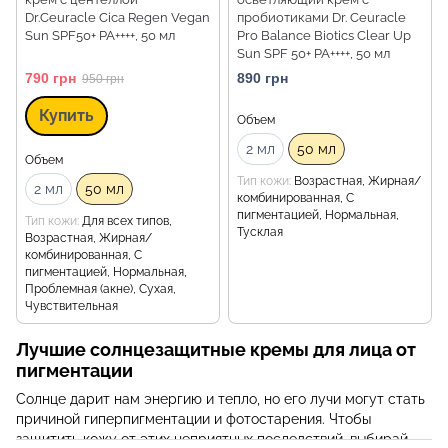
Dr.Ceuracle Cica Regen Vegan
пробиотиками Dr. Ceuracle
Sun SPF50+ PA++++, 50 мл
Pro Balance Biotics Clear Up
Sun SPF 50+ PA++++, 50 мл
790 грн
890 грн
950 грн
Купить
Объем
2 мл
50 мл
Объем
Тип кожи
Возрастная, Жирная/
2 мл
50 мл
комбинированная, С
пигментацией, Нормальная,
Тип кожи
Для всех типов,
Тусклая
Возрастная, Жирная/
комбинированная, С
пигментацией, Нормальная,
Проблемная (акне), Сухая,
Чувствительная
Лучшие солнцезащитные кремы для лица от
пигментации
Солнце дарит нам энергию и тепло, но его лучи могут стать
причиной гиперпигментации и фотостарения. Чтобы
защитить кожу от этих неприятных последствий, выбирай