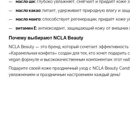
масло ши:
глубоко увлажняет, смягчает и придаёт коже э
масло какао:
питает, удерживает природную влагу и защ
масло манго:
способствует регенерации, придаёт коже уп
витамин E:
антиоксидант, защищающий кожу от внешних в
Почему выбирают NCLA Beauty
NCLA Beauty — это бренд, который сочетает эффективность
«Карамельная конфета» создан для тех, кто хочет подарить 
vegan формуле и высококачественным компонентам этот наб
Подарите своей коже праздничный уход с NCLA Beauty Candy
увлажнением и праздничным настроением каждый день!