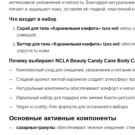
интенсивное увлажнение и мягкость. Благодаря натуральным 
питают и защищают кожу, оставляя её гладкой, эластичной 
Что входит в набор
Скраб для тела «Карамельная конфета» (100 мл):
мягко у
сияющей.
Баттер для тела «Карамельная конфета» (100 мл):
обеспе
упругость кожи.
Почему выбирают NCLA Beauty Candy Cane Body Car
Комплексный уход для очищения, увлажнения и питания к
Сладкий аромат мятной карамели создаёт атмосферу пра
Натуральные компоненты обеспечивают комфорт и мягкос
Идеальный набор для подарка или зимних бьюти-ритуало
Vegan и cruelty-free формула для осознанного выбора.
Основные активные компоненты
сахарные гранулы:
обеспечивают нежное очищение, стим