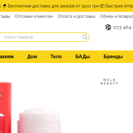
% 🐣 Бесплатная доставка для заказов от 1500 грн 📦 Быстрая отпр
тзывы
Оптовым клиентам
Оплата и доставка
Обмен и возвра
073 464-
акияж
Дом
Тело
БАДы
Бренды