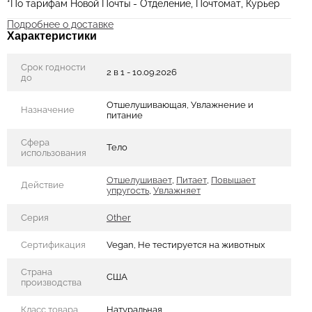
*По тарифам Новой Почты - Отделение, Почтомат, Курьер
Подробнее о доставке
Характеристики
Срок годности
2 в 1 - 10.09.2026
до
Отшелушивающая, Увлажнение и
Назначение
питание
Сфера
Тело
использования
Отшелушивает
,
Питает
,
Повышает
Действие
упругость
,
Увлажняет
Серия
Other
Сертификация
Vegan, Не тестируется на животных
Страна
США
производства
Класс товара
Натуральная