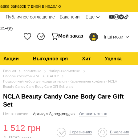
авка заказов 7 дней в неделю
т
Публичное соглашение
Вакансии
Еще
21-99
Мой заказ
Інші мови
Акции
Выгодное кря
Хит
Уценка
Главная
Косметика
Наборы косметики
Наборы косметики NCLA BEAUTY
Подарочный набор для ухода за телом «Карамельная конфета» NCLA
Beauty Candy Cane Body Care Gift Set, 2 в 1
NCLA Beauty Candy Cane Body Care Gift
Set
Нет в наличии
Артикул: 850034009520
Оставить отзыв
1 512 грн
К сравнению
В желания
1 890 грн