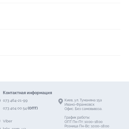
Контактная информация
073 464-21-99
Киев, ул. Туманяна 15а
Ивано-Франковск
073 404 00 54
(ОПТ)
Офис. Без самовывоза.
График работы:
Viber
ОПТ Пн-Пт: 10:00–18:00
Розница Пн-Вс: 10:00–18:00
krkr_com_ua