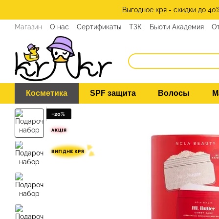
Перейти к основному контенту
Выгодное кря - скидки до 40
Магазин
О нас
Сертификаты
ТЗК
Бьюти Академия
О
Косметика
SPF защита
Волосы
М
−20%